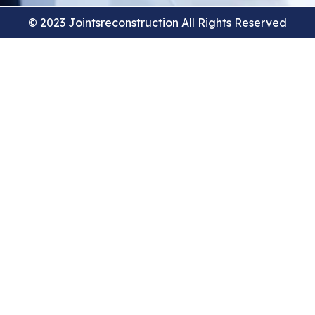
© 2023 Jointsreconstruction All Rights Reserved