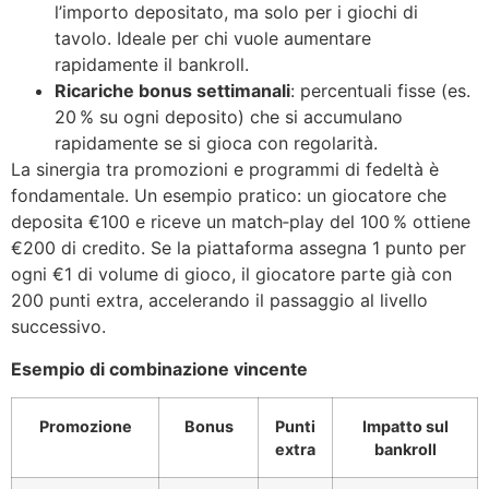
l’importo depositato, ma solo per i giochi di
tavolo. Ideale per chi vuole aumentare
rapidamente il bankroll.
Ricariche bonus settimanali
: percentuali fisse (es.
20 % su ogni deposito) che si accumulano
rapidamente se si gioca con regolarità.
La sinergia tra promozioni e programmi di fedeltà è
fondamentale. Un esempio pratico: un giocatore che
deposita €100 e riceve un match‑play del 100 % ottiene
€200 di credito. Se la piattaforma assegna 1 punto per
ogni €1 di volume di gioco, il giocatore parte già con
200 punti extra, accelerando il passaggio al livello
successivo.
Esempio di combinazione vincente
Promozione
Bonus
Punti
Impatto sul
extra
bankroll