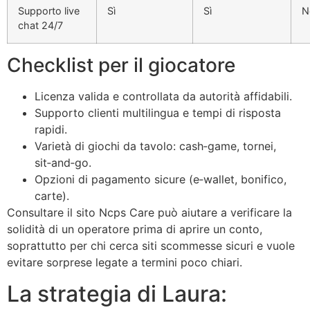
Supporto live
Sì
Sì
N
chat 24/7
Checklist per il giocatore
Licenza valida e controllata da autorità affidabili.
Supporto clienti multilingua e tempi di risposta
rapidi.
Varietà di giochi da tavolo: cash‑game, tornei,
sit‑and‑go.
Opzioni di pagamento sicure (e‑wallet, bonifico,
carte).
Consultare il sito Ncps Care può aiutare a verificare la
solidità di un operatore prima di aprire un conto,
soprattutto per chi cerca siti scommesse sicuri e vuole
evitare sorprese legate a termini poco chiari.
La strategia di Laura: