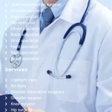
Joint reconstruction surgeon
Shoulder specialist
Knee specialist
Hip specialist
Elbow specialist
Ankle specialist
Wrist specialist
Hand specialist
Back specialist
Spine specialist
Services
Ligament Injury
Acl injury
Shoulder dislocation surgeries
Shoulder surgeon
Knee surgeon
Hip surgeon