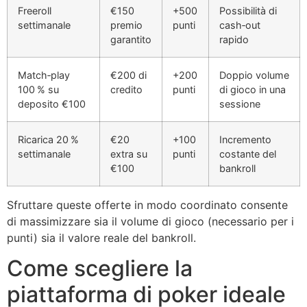
Freeroll
€150
+500
Possibilità di
settimanale
premio
punti
cash‑out
garantito
rapido
Match‑play
€200 di
+200
Doppio volume
100 % su
credito
punti
di gioco in una
deposito €100
sessione
Ricarica 20 %
€20
+100
Incremento
settimanale
extra su
punti
costante del
€100
bankroll
Sfruttare queste offerte in modo coordinato consente
di massimizzare sia il volume di gioco (necessario per i
punti) sia il valore reale del bankroll.
Come scegliere la
piattaforma di poker ideale