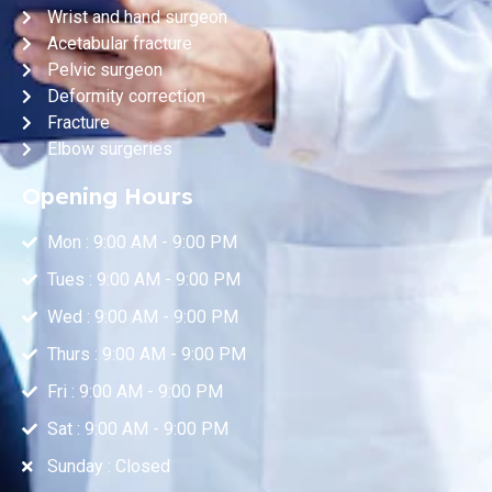
Wrist and hand surgeon
Acetabular fracture
Pelvic surgeon
Deformity correction
Fracture
Elbow surgeries
Opening Hours
Mon : 9:00 AM - 9:00 PM
Tues : 9:00 AM - 9:00 PM
Wed : 9:00 AM - 9:00 PM
Thurs : 9:00 AM - 9:00 PM
Fri : 9:00 AM - 9:00 PM
Sat : 9:00 AM - 9:00 PM
Sunday : Closed