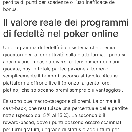
perdita di punti per scadenze o l’uso inefficace dei
bonus.
Il valore reale dei programmi
di fedeltà nel poker online
Un programma di fedeltà è un sistema che premia i
giocatori per la loro attività sulla piattaforma. I punti si
accumulano in base a diversi criteri: numero di mani
giocate, buy‑in totali, partecipazione a tornei o
semplicemente il tempo trascorso al tavolo. Alcune
piattaforme offrono livelli (bronzo, argento, oro,
platino) che sbloccano premi sempre più vantaggiosi.
Esistono due macro‑categorie di premi. La prima è il
cash‑back, che restituisce una percentuale delle perdite
nette (spesso dal 5 % al 15 %). La seconda è il
reward‑based, dove i punti possono essere scambiati
per turni gratuiti, upgrade di status o addirittura per