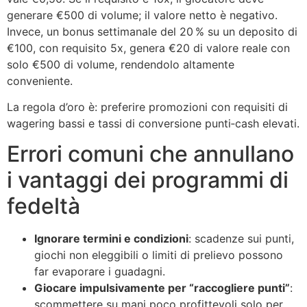
generare €500 di volume; il valore netto è negativo.
Invece, un bonus settimanale del 20 % su un deposito di
€100, con requisito 5x, genera €20 di valore reale con
solo €500 di volume, rendendolo altamente
conveniente.
La regola d’oro è: preferire promozioni con requisiti di
wagering bassi e tassi di conversione punti‑cash elevati.
Errori comuni che annullano
i vantaggi dei programmi di
fedeltà
Ignorare termini e condizioni
: scadenze sui punti,
giochi non eleggibili o limiti di prelievo possono
far evaporare i guadagni.
Giocare impulsivamente per “raccogliere punti”
:
scommettere su mani poco profittevoli solo per