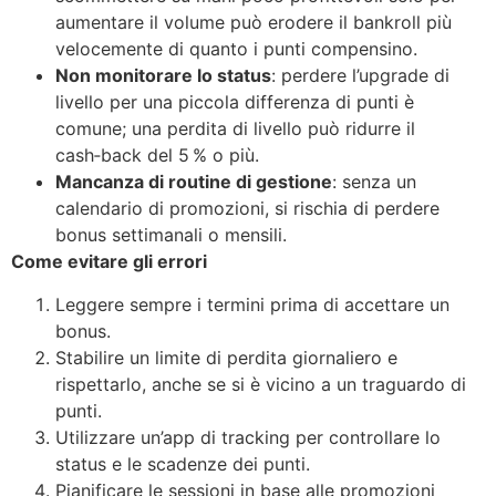
aumentare il volume può erodere il bankroll più
velocemente di quanto i punti compensino.
Non monitorare lo status
: perdere l’upgrade di
livello per una piccola differenza di punti è
comune; una perdita di livello può ridurre il
cash‑back del 5 % o più.
Mancanza di routine di gestione
: senza un
calendario di promozioni, si rischia di perdere
bonus settimanali o mensili.
Come evitare gli errori
Leggere sempre i termini prima di accettare un
bonus.
Stabilire un limite di perdita giornaliero e
rispettarlo, anche se si è vicino a un traguardo di
punti.
Utilizzare un’app di tracking per controllare lo
status e le scadenze dei punti.
Pianificare le sessioni in base alle promozioni