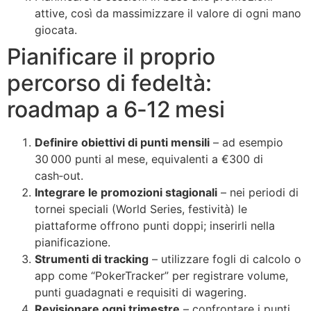
attive, così da massimizzare il valore di ogni mano
giocata.
Pianificare il proprio
percorso di fedeltà:
roadmap a 6‑12 mesi
Definire obiettivi di punti mensili
– ad esempio
30 000 punti al mese, equivalenti a €300 di
cash‑out.
Integrare le promozioni stagionali
– nei periodi di
tornei speciali (World Series, festività) le
piattaforme offrono punti doppi; inserirli nella
pianificazione.
Strumenti di tracking
– utilizzare fogli di calcolo o
app come “PokerTracker” per registrare volume,
punti guadagnati e requisiti di wagering.
Revisionare ogni trimestre
– confrontare i punti