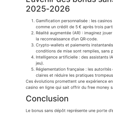
2025‑2026
Gamification personnalisée : les casino
comme un crédit de 5 € après trois par
Réalité augmentée (AR) : imaginez jouer
la reconnaissance d’un QR‑code.
Crypto‑wallets et paiements instantanés 
conditions de mise sont remplies, sans p
Intelligence artificielle : des assistant
jeu).
Réglementation française : les autorités
claires et réduire les pratiques trompeus
Ces évolutions promettent une expérience enco
casino en ligne qui sait offrir du free money 
Conclusion
Le bonus sans dépôt représente une porte d’en