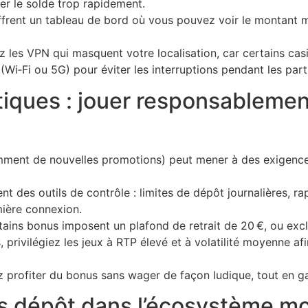
er le solde trop rapidement.
offrent un tableau de bord où vous pouvez voir le montant mi
z les VPN qui masquent votre localisation, car certains ca
(Wi‑Fi ou 5G) pour éviter les interruptions pendant les parti
tiques : jouer responsablemen
ment de nouvelles promotions) peut mener à des exigences
nt des outils de contrôle : limites de dépôt journalières, r
mière connexion.
rtains bonus imposent un plafond de retrait de 20 €, ou exclu
, privilégiez les jeux à RTP élevé et à volatilité moyenne af
 profiter du bonus sans wager de façon ludique, tout en gar
s dépôt dans l’écosystème mo