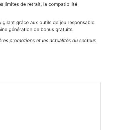
s limites de retrait, la compatibilité
igilant grâce aux outils de jeu responsable.
ine génération de bonus gratuits.
ères promotions et les actualités du secteur.