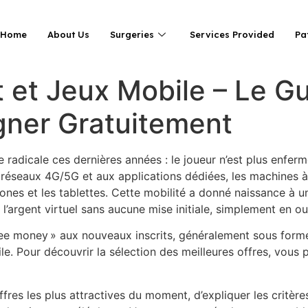
Home
About Us
Surgeries
Services Provided
Pa
et Jeux Mobile – Le Gu
ner Gratuitement
adicale ces dernières années : le joueur n’est plus enferm
éseaux 4G/5G et aux applications dédiées, les machines à 
phones et les tablettes. Cette mobilité a donné naissance à
’argent virtuel sans aucune mise initiale, simplement en ouv
ree money » aux nouveaux inscrits, généralement sous forme 
. Pour découvrir la sélection des meilleures offres, vous p
offres les plus attractives du moment, d’expliquer les critè