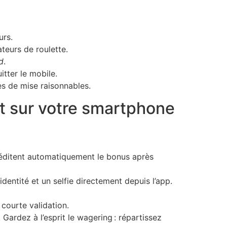
urs.
teurs de roulette.
d
.
itter le mobile.
ces de mise raisonnables.
ôt sur votre smartphone
 créditent automatiquement le bonus après
dentité et un selfie directement depuis l’app.
 courte validation.
 Gardez à l’esprit le wagering : répartissez