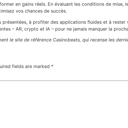
sformer en gains réels. En évaluant les conditions de mise, le
ximisez vos chances de succès.
résentées, à profiter des applications fluides et à rester v
entes – AR, crypto et IA – pour ne jamais manquer la procha
ent le site de référence Casinobeats, qui recense les derni
uired fields are marked
*