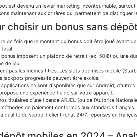
pôt est devenu un levier marketing incontournable, surtout
ssons maintenant aux critères qui permettent de distinguer 
ur choisir un bonus sans dépô
re de fois que le montant du bonus doit être joué avant de 
 total.
ns bonus imposent un plafond de retrait (ex. 50 €) ou une dur
e de jeu.
sent pas les mêmes titres. Les slots optimisés mobile (Starbu
s jackpots progressifs peuvent être exclus.
 applications ne sont disponibles que sur Android, d’autres 
propose une expérience fluide sur votre appareil.
sinos titulaires d’une licence ARJEL (ou de l’Autorité Nation
s méthodes de paiement conformes aux standards français.
 la qualité du support client (chat 24/7, réponses en français)
dépôt mobiles en 2024 – Ana