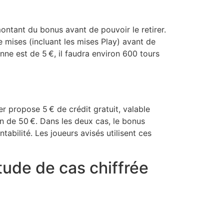
ontant du bonus avant de pouvoir le retirer.
 mises (incluant les mises Play) avant de
enne est de 5 €, il faudra environ 600 tours
 propose 5 € de crédit gratuit, valable
n de 50 €. Dans les deux cas, le bonus
abilité. Les joueurs avisés utilisent ces
tude de cas chiffrée