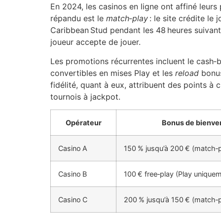
En 2024, les casinos en ligne ont affiné leur
répandu est le
match‑play
: le site crédite l
Caribbean Stud pendant les 48 heures suiva
joueur accepte de jouer.
Les promotions récurrentes incluent le cash‑b
convertibles en mises Play et les
reload
bonus
fidélité, quant à eux, attribuent des points 
tournois à jackpot.
Opérateur
Bonus de bienve
Casino A
150 % jusqu’à 200 € (match‑p
Casino B
100 € free‑play (Play unique
Casino C
200 % jusqu’à 150 € (match‑p