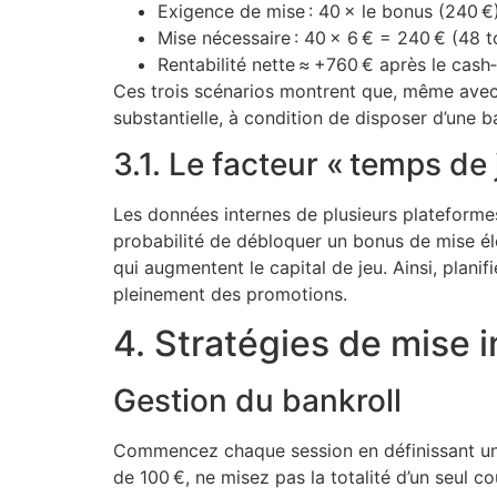
Exigence de mise : 40 × le bonus (240 €
Mise nécessaire : 40 × 6 € = 240 € (48 t
Rentabilité nette ≈ +760 € après le cash
Ces trois scénarios montrent que, même avec 
substantielle, à condition de disposer d’une b
3.1. Le facteur « temps de
Les données internes de plusieurs plateformes
probabilité de débloquer un bonus de mise élev
qui augmentent le capital de jeu. Ainsi, plan
pleinement des promotions.
4. Stratégies de mise 
Gestion du bankroll
Commencez chaque session en définissant une
de 100 €, ne misez pas la totalité d’un seul c