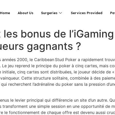
Home
About Us
Surgeries
Services Provided
Pa
 les bonus de l’iGaming
oueurs gagnants ?
 années 2000, le Caribbean Stud Poker a rapidement trouvé
e. Le jeu reprend le principe du poker à cinq cartes, mais 
initiale, cinq cartes sont distribuées, le joueur décide de «
 vainqueur. Cette structure solitaire, combinée à des paiem
le qui recherchent l’adrénaline du poker sans la pression d’u
nus le levier principal qui différencie un site d’un autre. Q
ns transforment une simple session en une opportunité de mul
 le fonctionnement de chaque offre est devenu aussi crucial