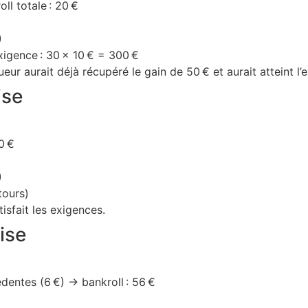
ll totale : 20 €
)
exigence : 30 × 10 € = 300 €
eur aurait déjà récupéré le gain de 50 € et aurait atteint l’
ise
0 €
)
tours)
isfait les exigences.
ise
dentes (6 €) → bankroll : 56 €