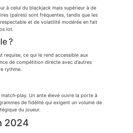
ur à celui du blackjack mais supérieur à de
res (paires) sont fréquentes, tandis que les
respectable et de volatilité modérée en fait
os lot.
le ?
t requise, ce qui le rend accessible aux
ence de compétition directe avec d’autres
re rythme.
e match‑play. Un ante élevé ouvre la porte à
ogrammes de fidélité qui exigent un volume de
atégique du joueur.
n 2024