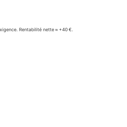
exigence. Rentabilité nette ≈ +40 €.