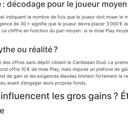
e : décodage pour le joueur moyen
) indiquent le nombre de fois que le joueur doit miser le m
nce de 30 × signifie que le joueur devra placer 3 000 € de
er ce chiffre en fonction du pari moyen : si la mise Play moy
the ou réalité ?
es offres sans dépôt ciblant le Caribbean Stud. Le premier
ond offre 10 € de mise Play, mais impose un plafond de gai
d de gain et les exigences élevées limitent fortement la rent
 jeu avant d’engager leurs propres fonds.
nfluencent les gros gains ? É
se