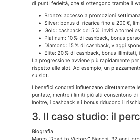
di punti fedeltà, che si ottengono tramite il wag
Bronze: accesso a promozioni settimanal
Silver: bonus di ricarica fino a 200 €, l
Gold: cashback del 5 %, inviti a tornei e
Platinum: 10 % di cashback, bonus person
Diamond: 15 % di cashback, viaggi sponsori
Elite: 20 % di cashback, bonus illimitati,
La progressione avviene più rapidamente per c
rispetto alle slot. Ad esempio, un piazzament
su slot.
I benefici concreti influenzano direttamente
puntate, mentre i limiti più alti consentono di
Inoltre, i cashback e i bonus riducono il risc
3. Il caso studio: il p
Biografia
Marco “Road to Victory” Bianchi, 32 anni, prov