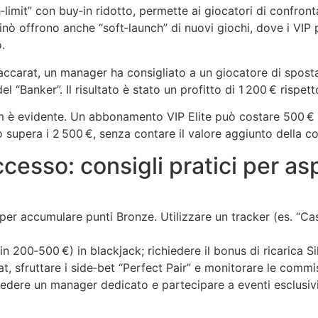
‑limit” con buy‑in ridotto, permette ai giocatori di confronta
inò offrono anche “soft‑launch” di nuovi giochi, dove i VIP 
.
ccarat, un manager ha consigliato a un giocatore di sposta
 “Banker”. Il risultato è stato un profitto di 1 200 € rispet
ium è evidente. Un abbonamento VIP Elite può costare 500 
to supera i 2 500 €, senza contare il valore aggiunto della c
ccesso: consigli pratici per as
 per accumulare punti Bronze. Utilizzare un tracker (es. “C
n 200‑500 €) in blackjack; richiedere il bonus di ricarica Si
t, sfruttare i side‑bet “Perfect Pair” e monitorare le commis
hiedere un manager dedicato e partecipare a eventi esclusivi c