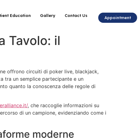
tient Education
Gallery
Contact Us
Appointment
a Tavolo: il
 offrono circuiti di poker live, blackjack,
nza tra un semplice partecipante e un
anto quanto la conoscenza delle regole di
ralliance.it/
, che raccoglie informazioni su
l percorso di un campione, evidenziando come i
attaforme moderne