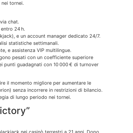
 nei tornei.
via chat.
 entro 24 h.
ackjack), e un account manager dedicato 24/7.
isi statistiche settimanali.
ate, e assistenza VIP multilingue.
ngono pesati con un coefficiente superiore
ei punti guadagnati con 10 000 € di turnover
ire il momento migliore per aumentare le
ion) senza incorrere in restrizioni di bilancio.
egia di lungo periodo nei tornei.
ictory”
blackjack nei casinò terrestri a 21 anni. Dopo