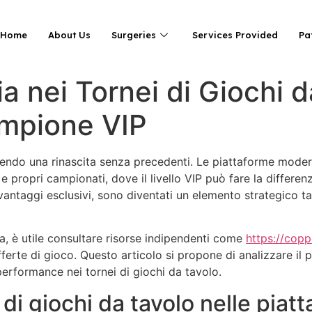
Home
About Us
Surgeries
Services Provided
Pa
ia nei Tornei di Giochi d
ampione VIP
vendo una rinascita senza precedenti. Le piattaforme moderne
 e propri campionati, dove il livello VIP può fare la differe
 vantaggi esclusivi, sono diventati un elemento strategico t
a, è utile consultare risorse indipendenti come
https://coppe
offerte di gioco. Questo articolo si propone di analizzare i
 performance nei tornei di giochi da tavolo.
ei di giochi da tavolo nelle pi