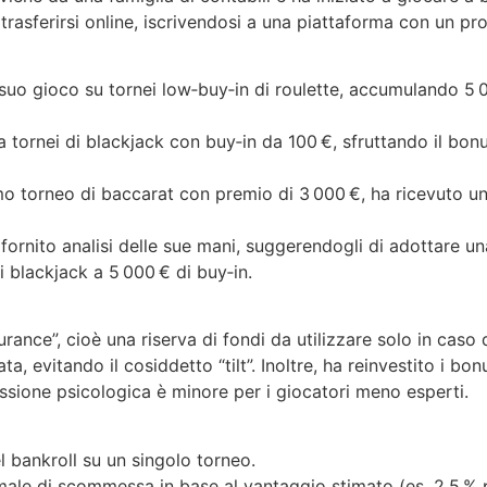
 trasferirsi online, iscrivendosi a una piattaforma con un p
suo gioco su tornei low‑buy‑in di roulette, accumulando 5 
a tornei di blackjack con buy‑in da 100 €, sfruttando il bonu
mo torneo di baccarat con premio di 3 000 €, ha ricevuto un
fornito analisi delle sue mani, suggerendogli di adottare una 
i blackjack a 5 000 € di buy‑in.
ance”, cioè una riserva di fondi da utilizzare solo in caso d
a, evitando il cosiddetto “tilt”. Inoltre, ha reinvestito i bo
essione psicologica è minore per i giocatori meno esperti.
l bankroll su un singolo torneo.
ttimale di scommessa in base al vantaggio stimato (es. 2,5 % 