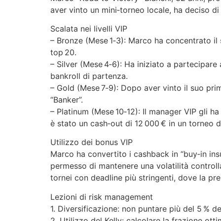
aver vinto un mini‑torneo locale, ha deciso di
Scalata nei livelli VIP
– Bronze (Mese 1‑3): Marco ha concentrato il 
top 20.
– Silver (Mese 4‑6): Ha iniziato a partecipare 
bankroll di partenza.
– Gold (Mese 7‑9): Dopo aver vinto il suo pri
“Banker”.
– Platinum (Mese 10‑12): Il manager VIP gli ha 
è stato un cash‑out di 12 000 € in un torneo d
Utilizzo dei bonus VIP
Marco ha convertito i cashback in “buy‑in insur
permesso di mantenere una volatilità controllat
tornei con deadline più stringenti, dove la pr
Lezioni di risk management
1. Diversificazione: non puntare più del 5 % de
2. Utilizzo del Kelly: calcolare la frazione o