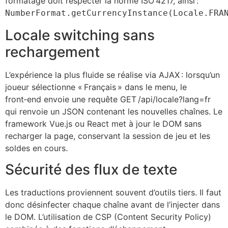
formatage doit respecter la norme ISO 4217, ainsi :
NumberFormat.getCurrencyInstance(Locale.FRA
Locale switching sans
rechargement
L’expérience la plus fluide se réalise via AJAX : lorsqu’un
joueur sélectionne « Français » dans le menu, le
front‑end envoie une requête GET /api/locale?lang=fr
qui renvoie un JSON contenant les nouvelles chaînes. Le
framework Vue.js ou React met à jour le DOM sans
recharger la page, conservant la session de jeu et les
soldes en cours.
Sécurité des flux de texte
Les traductions proviennent souvent d’outils tiers. Il faut
donc désinfecter chaque chaîne avant de l’injecter dans
le DOM. L’utilisation de CSP (Content Security Policy)