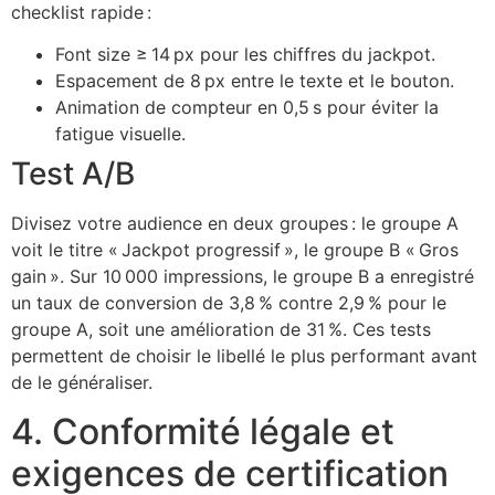
checklist rapide :
Font size ≥ 14 px pour les chiffres du jackpot.
Espacement de 8 px entre le texte et le bouton.
Animation de compteur en 0,5 s pour éviter la
fatigue visuelle.
Test A/B
Divisez votre audience en deux groupes : le groupe A
voit le titre « Jackpot progressif », le groupe B « Gros
gain ». Sur 10 000 impressions, le groupe B a enregistré
un taux de conversion de 3,8 % contre 2,9 % pour le
groupe A, soit une amélioration de 31 %. Ces tests
permettent de choisir le libellé le plus performant avant
de le généraliser.
4. Conformité légale et
exigences de certification