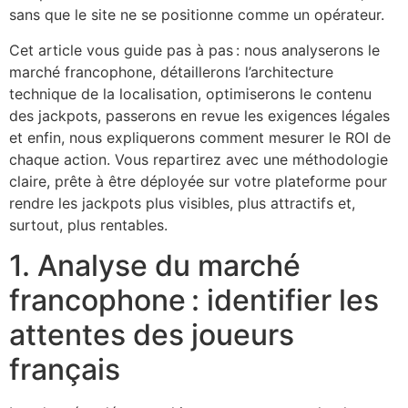
sans que le site ne se positionne comme un opérateur.
Cet article vous guide pas à pas : nous analyserons le
marché francophone, détaillerons l’architecture
technique de la localisation, optimiserons le contenu
des jackpots, passerons en revue les exigences légales
et enfin, nous expliquerons comment mesurer le ROI de
chaque action. Vous repartirez avec une méthodologie
claire, prête à être déployée sur votre plateforme pour
rendre les jackpots plus visibles, plus attractifs et,
surtout, plus rentables.
1. Analyse du marché
francophone : identifier les
attentes des joueurs
français