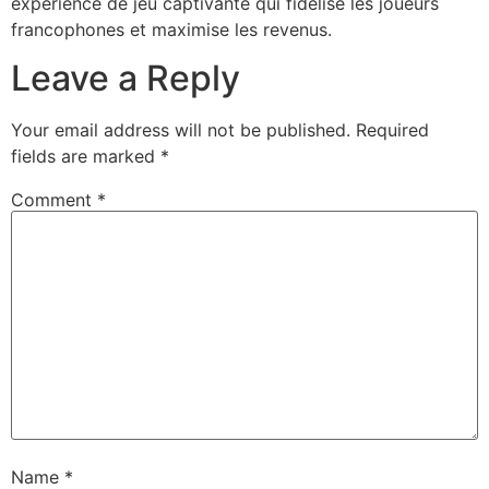
expérience de jeu captivante qui fidélise les joueurs
francophones et maximise les revenus.
Leave a Reply
Your email address will not be published.
Required
fields are marked
*
Comment
*
Name
*