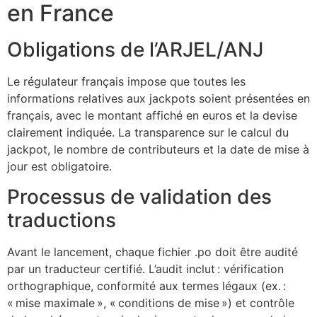
en France
Obligations de l’ARJEL/ANJ
Le régulateur français impose que toutes les
informations relatives aux jackpots soient présentées en
français, avec le montant affiché en euros et la devise
clairement indiquée. La transparence sur le calcul du
jackpot, le nombre de contributeurs et la date de mise à
jour est obligatoire.
Processus de validation des
traductions
Avant le lancement, chaque fichier .po doit être audité
par un traducteur certifié. L’audit inclut : vérification
orthographique, conformité aux termes légaux (ex. :
« mise maximale », « conditions de mise ») et contrôle