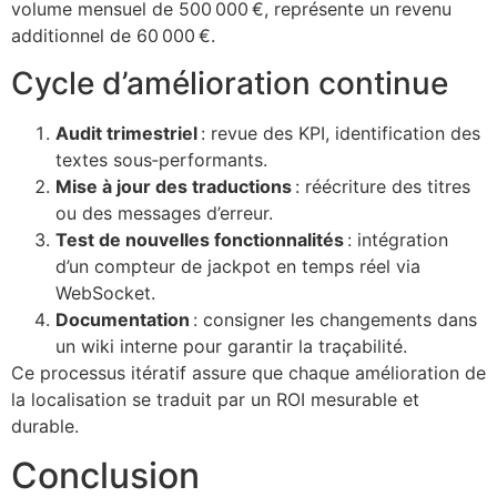
volume mensuel de 500 000 €, représente un revenu
additionnel de 60 000 €.
Cycle d’amélioration continue
Audit trimestriel
: revue des KPI, identification des
textes sous‑performants.
Mise à jour des traductions
: réécriture des titres
ou des messages d’erreur.
Test de nouvelles fonctionnalités
: intégration
d’un compteur de jackpot en temps réel via
WebSocket.
Documentation
: consigner les changements dans
un wiki interne pour garantir la traçabilité.
Ce processus itératif assure que chaque amélioration de
la localisation se traduit par un ROI mesurable et
durable.
Conclusion