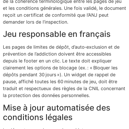
de la cohérence terminologique entre les pages de jeu
et les conditions générales. Une fois validé, le document
reçoit un certificat de conformité que l’ANJ peut
demander lors de l’inspection.
Jeu responsable en français
Les pages de limites de dépôt, d’auto‑exclusion et de
prévention de l’addiction doivent être accessibles
depuis le footer en un clic. Le texte doit expliquer
clairement les options de blocage (ex. : « Bloquer les
dépôts pendant 30 jours »). Un widget de rappel de
pause, affiché toutes les 60 minutes de jeu, doit être
traduit et respectueux des règles de la CNIL concernant
la protection des données personnelles.
Mise à jour automatisée des
conditions légales