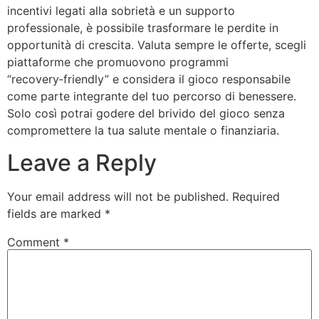
incentivi legati alla sobrietà e un supporto
professionale, è possibile trasformare le perdite in
opportunità di crescita. Valuta sempre le offerte, scegli
piattaforme che promuovono programmi
“recovery‑friendly” e considera il gioco responsabile
come parte integrante del tuo percorso di benessere.
Solo così potrai godere del brivido del gioco senza
compromettere la tua salute mentale o finanziaria.
Leave a Reply
Your email address will not be published.
Required
fields are marked
*
Comment
*