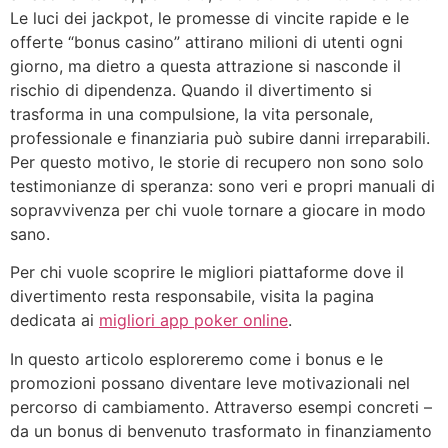
Le luci dei jackpot, le promesse di vincite rapide e le
offerte “bonus casino” attirano milioni di utenti ogni
giorno, ma dietro a questa attrazione si nasconde il
rischio di dipendenza. Quando il divertimento si
trasforma in una compulsione, la vita personale,
professionale e finanziaria può subire danni irreparabili.
Per questo motivo, le storie di recupero non sono solo
testimonianze di speranza: sono veri e propri manuali di
sopravvivenza per chi vuole tornare a giocare in modo
sano.
Per chi vuole scoprire le migliori piattaforme dove il
divertimento resta responsabile, visita la pagina
dedicata ai
migliori app poker online
.
In questo articolo esploreremo come i bonus e le
promozioni possano diventare leve motivazionali nel
percorso di cambiamento. Attraverso esempi concreti –
da un bonus di benvenuto trasformato in finanziamento