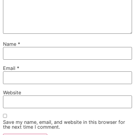
Name
*
Email
*
Website
Save my name, email, and website in this browser for
the next time I comment.