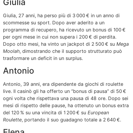
Giulia
Giulia, 27 anni, ha perso più di 3 000 € in un anno di
scommesse su sport. Dopo aver aderito a un
programma di recupero, ha ricevuto un bonus di 100 €
per ogni mese in cui non supera i 200 € di perdita.
Dopo otto mesi, ha vinto un jackpot di 2 500 € su
Mega
Moolah
, dimostrando che il supporto strutturato può
trasformare un deficit in un surplus.
Antonio
Antonio, 39 anni, era dipendente da giochi di roulette
live. Il casinò gli ha offerto un “bonus di pausa” di 50 €
ogni volta che rispettava una pausa di 48 ore. Dopo sei
mesi di rispetto delle pause, ha ottenuto un bonus extra
del 120 % su una vincita di 1 200 € su
European
Roulette
, portando il suo guadagno totale a 2 640 €.
Elena