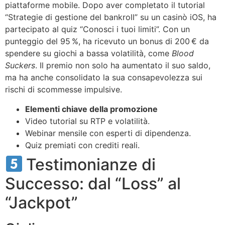
piattaforme mobile. Dopo aver completato il tutorial
“Strategie di gestione del bankroll” su un casinò iOS, ha
partecipato al quiz “Conosci i tuoi limiti”. Con un
punteggio del 95 %, ha ricevuto un bonus di 200 € da
spendere su giochi a bassa volatilità, come
Blood
Suckers
. Il premio non solo ha aumentato il suo saldo,
ma ha anche consolidato la sua consapevolezza sui
rischi di scommesse impulsive.
Elementi chiave della promozione
Video tutorial su RTP e volatilità.
Webinar mensile con esperti di dipendenza.
Quiz premiati con crediti reali.
Testimonianze di
Successo: dal “Loss” al
“Jackpot”