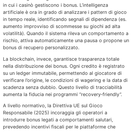
in cui i casinò gestiscono i bonus. L’intelligenza
artificiale è ora in grado di analizzare i pattern di gioco
in tempo reale, identificando segnali di dipendenza (es.
aumento improvviso di scommesse su giochi ad alta
volatilità). Quando il sistema rileva un comportamento a
rischio, attiva automaticamente una pausa o propone un
bonus di recupero personalizzato.
La blockchain, invece, garantisce trasparenza totale
nella distribuzione dei bonus. Ogni credito è registrato
su un ledger immutabile, permettendo al giocatore di
verificare l’origine, le condizioni di wagering e la data di
scadenza senza dubbio. Questo livello di tracciabilità
aumenta la fiducia nei programmi “recovery‑friendly”.
A livello normativo, la Direttiva UE sul Gioco
Responsabile (2025) incoraggia gli operatori a
introdurre bonus legati a comportamenti salutari,
prevedendo incentivi fiscali per le piattaforme che