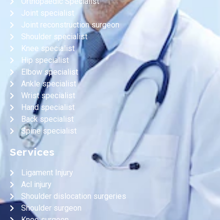
Orthopaedic Specialist
Joint specialist
Joint reconstruction surgeon
Shoulder specialist
Knee specialist
Hip specialist
Elbow specialist
Ankle specialist
Wrist specialist
Hand specialist
Back specialist
Spine specialist
Services
Ligament Injury
Acl injury
Shoulder dislocation surgeries
Shoulder surgeon
Knee surgeon