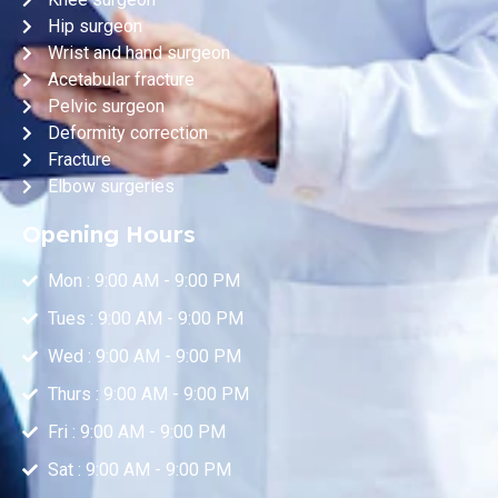
Hip surgeon
Wrist and hand surgeon
Acetabular fracture
Pelvic surgeon
Deformity correction
Fracture
Elbow surgeries
Opening Hours
Mon : 9:00 AM - 9:00 PM
Tues : 9:00 AM - 9:00 PM
Wed : 9:00 AM - 9:00 PM
Thurs : 9:00 AM - 9:00 PM
Fri : 9:00 AM - 9:00 PM
Sat : 9:00 AM - 9:00 PM