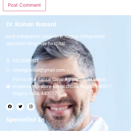
Dr Rohan Bansal
best orthopaedic surgeon in Nagpur Orthopaedic
specialist Kingsway hospital
9420086803
rohangbansal@gmail.com
Plot no 664 Bansal Clinic Agrawal Niwas Near
empress mill store kamal chowk Nagpur 440017,
Nagpur, India, 440017
Specialist In