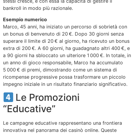
stessi cresce, e con essa la capacità di gestire il
bankroll in modo più razionale.
Esempio numerico
Marco, 45 anni, ha iniziato un percorso di sobrietà con
un bonus di benvenuto di 20 €. Dopo 30 giorni senza
superare il limite di 20 € al giorno, ha ricevuto un bonus
extra di 200 €. A 60 giorni, ha guadagnato altri 400 €, e
a 90 giorni ha sbloccato un ulteriore 1 000 €. In totale, in
un anno di gioco responsabile, Marco ha accumulato
5 000 € di premi, dimostrando come un sistema di
ricompense progressive possa trasformare un piccolo
impegno iniziale in un risultato finanziario significativo.
Le Promozioni
“Educative”
Le campagne educative rappresentano una frontiera
innovativa nel panorama dei casinò online. Queste