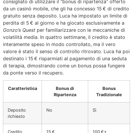
consigliato di utilizzare il “bonus di ripartenza” offerto
da un casinò mobile, che gli ha concesso 15 € di credito
gratuito senza deposito. Luca ha impostato un limite di
perdita di 5 € al giorno e ha giocato esclusivamente a
Gonzo’s Quest
per familiarizzare con le meccaniche di
volatilità media. In quattro settimane, il credito è stato
interamente speso in modo controllato, ma il vero
valore è stato il senso di controllo ritrovato. Luca ha poi
destinato i 15 € risparmiati al pagamento di una seduta
di terapia, dimostrando come un bonus possa fungere
da ponte verso il recupero.
Caratteristica
Bonus di
Bonus
Ripartenza
Tradizionale
Deposito
No
Sì
richiesto
Credito
15 €
100 €+