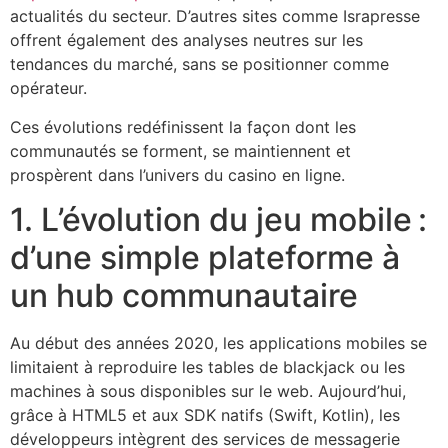
actualités du secteur. D’autres sites comme Israpresse
offrent également des analyses neutres sur les
tendances du marché, sans se positionner comme
opérateur.
Ces évolutions redéfinissent la façon dont les
communautés se forment, se maintiennent et
prospèrent dans l’univers du casino en ligne.
1. L’évolution du jeu mobile :
d’une simple plateforme à
un hub communautaire
Au début des années 2020, les applications mobiles se
limitaient à reproduire les tables de blackjack ou les
machines à sous disponibles sur le web. Aujourd’hui,
grâce à HTML5 et aux SDK natifs (Swift, Kotlin), les
développeurs intègrent des services de messagerie