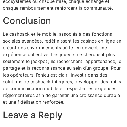
écosystèmes où chaque mise, chaque échange et
chaque remboursement renforcent la communauté.
Conclusion
Le cashback et le mobile, associés à des fonctions
sociales avancées, redéfinissent les casinos en ligne en
créant des environnements où le jeu devient une
expérience collective. Les joueurs ne cherchent plus
seulement le jackpot ; ils recherchent l’appartenance, le
partage et la reconnaissance au sein d’un groupe. Pour
les opérateurs, l’enjeu est clair : investir dans des
solutions de cashback intégrées, développer des outils
de communication mobile et respecter les exigences
réglementaires afin de garantir une croissance durable
et une fidélisation renforcée.
Leave a Reply