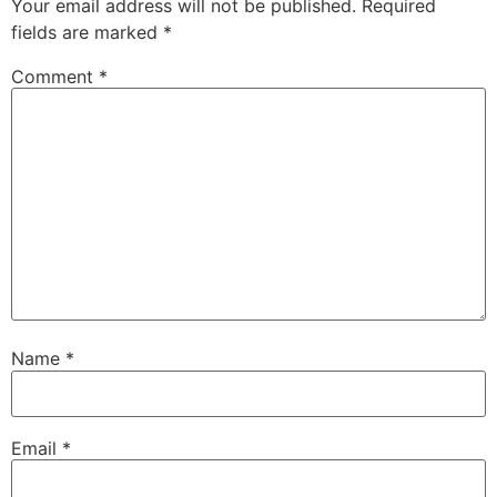
Your email address will not be published.
Required
fields are marked
*
Comment
*
Name
*
Email
*