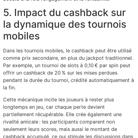
5. Impact du cashback sur
la dynamique des tournois
mobiles
Dans les tournois mobiles, le cashback peut être utilisé
comme prix secondaire, en plus du jackpot traditionnel.
Par exemple, un tournoi de slots à 0,10 € par spin peut
offrir un cashback de 20 % sur les mises perdues
pendant la durée du tournoi, crédité automatiquement à
la fin.
Cette mécanique incite les joueurs à rester plus
longtemps en jeu, car chaque perte devient
partiellement récupérable. Elle crée également une
rivalité amicale : les participants comparent non
seulement leurs scores, mais aussi le montant de
cashback accumulé, ce qui stimule les discussions dans