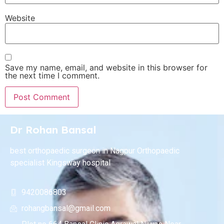
Website
Save my name, email, and website in this browser for
the next time I comment.
Dr Rohan Bansal
best orthopaedic surgeon in Nagpur Orthopaedic
specialist Kingsway hospital
9420086803
rohangbansal@gmail.com