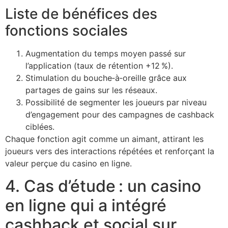
Liste de bénéfices des
fonctions sociales
Augmentation du temps moyen passé sur
l’application (taux de rétention +12 %).
Stimulation du bouche‑à‑oreille grâce aux
partages de gains sur les réseaux.
Possibilité de segmenter les joueurs par niveau
d’engagement pour des campagnes de cashback
ciblées.
Chaque fonction agit comme un aimant, attirant les
joueurs vers des interactions répétées et renforçant la
valeur perçue du casino en ligne.
4. Cas d’étude : un casino
en ligne qui a intégré
cashback et social sur