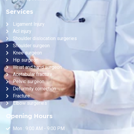
Services
Ligament Injury
Acl injury
Shoulder dislocation surgeries
Shoulder surgeon
Knee surgeon
Hip surgeon
Wrist and hand surgeon
Acetabular fracture
Pelvic surgeon
Deformity correction
Fracture
Elbow surgeries
Opening Hours
Mon : 9:00 AM - 9:00 PM