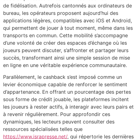
de fidélisation. Autrefois cantonnés aux ordinateurs de
bureau, les opérateurs proposent aujourd’hui des
applications légères, compatibles avec iOS et Android,
qui permettent de jouer à tout moment, même dans les
transports en commun. Cette mobilité s’accompagne
d’une volonté de créer des espaces d’échange où les
joueurs peuvent discuter, s’affronter et partager leurs
succès, transformant ainsi une simple session de mise
en ligne en une véritable expérience communautaire.
Parallèlement, le cashback s’est imposé comme un
levier économique capable de renforcer le sentiment
d’appartenance. En offrant un pourcentage des pertes
sous forme de crédit jouable, les plateformes incitent
les joueurs à rester actifs, à interagir avec leurs pairs et
à revenir régulièrement. Pour approfondir ces
dynamiques, les lecteurs peuvent consulter des
ressources spécialisées telles que
https://www.israpresse.net/
, qui répertorie les dernières