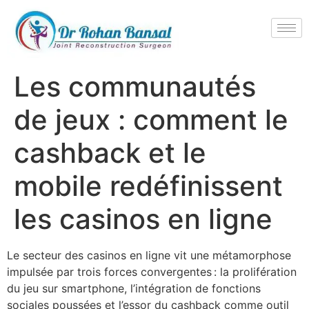
Les communautés
de jeux : comment le
cashback et le
mobile redéfinissent
les casinos en ligne
Le secteur des casinos en ligne vit une métamorphose
impulsée par trois forces convergentes : la prolifération
du jeu sur smartphone, l’intégration de fonctions
sociales poussées et l’essor du cashback comme outil