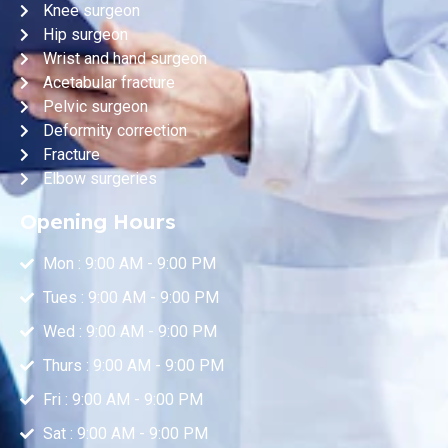
Knee surgeon
Hip surgeon
Wrist and hand surgeon
Acetabular fracture
Pelvic surgeon
Deformity correction
Fracture
Elbow surgeries
Opening Hours
Mon : 9:00 AM - 9:00 PM
Tues : 9:00 AM - 9:00 PM
Wed : 9:00 AM - 9:00 PM
Thurs : 9:00 AM - 9:00 PM
Fri : 9:00 AM - 9:00 PM
Sat : 9:00 AM - 9:00 PM