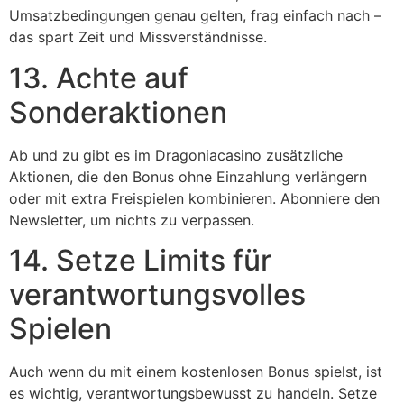
Umsatzbedingungen genau gelten, frag einfach nach –
das spart Zeit und Missverständnisse.
13. Achte auf
Sonderaktionen
Ab und zu gibt es im Dragoniacasino zusätzliche
Aktionen, die den Bonus ohne Einzahlung verlängern
oder mit extra Freispielen kombinieren. Abonniere den
Newsletter, um nichts zu verpassen.
14. Setze Limits für
verantwortungsvolles
Spielen
Auch wenn du mit einem kostenlosen Bonus spielst, ist
es wichtig, verantwortungsbewusst zu handeln. Setze