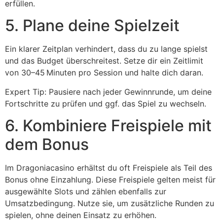
erfüllen.
5. Plane deine Spielzeit
Ein klarer Zeitplan verhindert, dass du zu lange spielst
und das Budget überschreitest. Setze dir ein Zeitlimit
von 30–45 Minuten pro Session und halte dich daran.
Expert Tip: Pausiere nach jeder Gewinnrunde, um deine
Fortschritte zu prüfen und ggf. das Spiel zu wechseln.
6. Kombiniere Freispiele mit
dem Bonus
Im Dragoniacasino erhältst du oft Freispiele als Teil des
Bonus ohne Einzahlung. Diese Freispiele gelten meist für
ausgewählte Slots und zählen ebenfalls zur
Umsatzbedingung. Nutze sie, um zusätzliche Runden zu
spielen, ohne deinen Einsatz zu erhöhen.