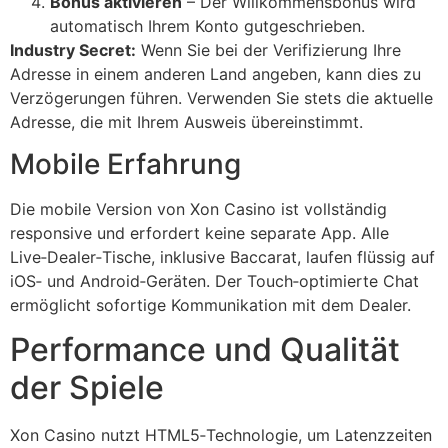
Bonus aktivieren
– Der Willkommensbonus wird
automatisch Ihrem Konto gutgeschrieben.
Industry Secret:
Wenn Sie bei der Verifizierung Ihre
Adresse in einem anderen Land angeben, kann dies zu
Verzögerungen führen. Verwenden Sie stets die aktuelle
Adresse, die mit Ihrem Ausweis übereinstimmt.
Mobile Erfahrung
Die mobile Version von Xon Casino ist vollständig
responsive und erfordert keine separate App. Alle
Live‑Dealer‑Tische, inklusive Baccarat, laufen flüssig auf
iOS‑ und Android‑Geräten. Der Touch‑optimierte Chat
ermöglicht sofortige Kommunikation mit dem Dealer.
Performance und Qualität
der Spiele
Xon Casino nutzt HTML5‑Technologie, um Latenzzeiten