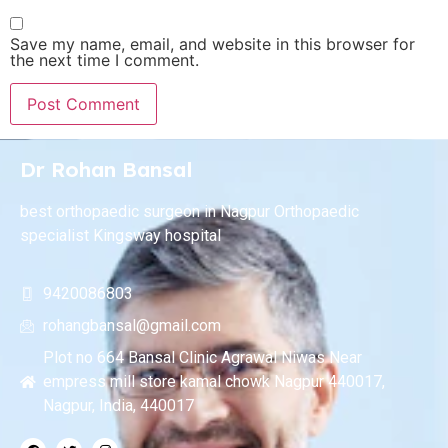
Save my name, email, and website in this browser for
the next time I comment.
Dr Rohan Bansal
best orthopaedic surgeon in Nagpur Orthopaedic
specialist Kingsway hospital
9420086803
rohangbansal@gmail.com
Plot no 664 Bansal Clinic Agrawal Niwas Near
empress mill store kamal chowk Nagpur 440017,
Nagpur, India, 440017