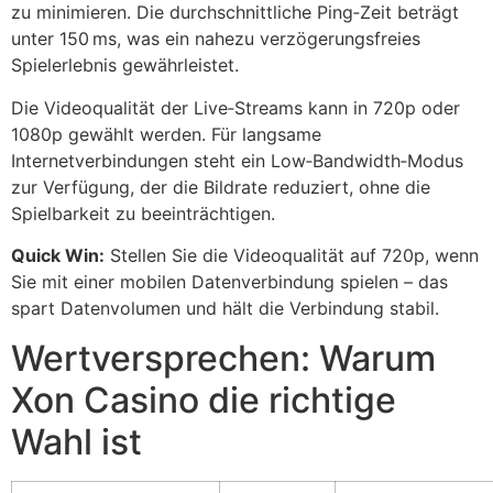
zu minimieren. Die durchschnittliche Ping‑Zeit beträgt
unter 150 ms, was ein nahezu verzögerungsfreies
Spielerlebnis gewährleistet.
Die Videoqualität der Live‑Streams kann in 720p oder
1080p gewählt werden. Für langsame
Internetverbindungen steht ein Low‑Bandwidth‑Modus
zur Verfügung, der die Bildrate reduziert, ohne die
Spielbarkeit zu beeinträchtigen.
Quick Win:
Stellen Sie die Videoqualität auf 720p, wenn
Sie mit einer mobilen Datenverbindung spielen – das
spart Datenvolumen und hält die Verbindung stabil.
Wertversprechen: Warum
Xon Casino die richtige
Wahl ist