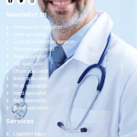
Specialist In
Orthopaedic Specialist
Joint specialist
Joint reconstruction surgeon
Shoulder specialist
Knee specialist
Hip specialist
Elbow specialist
Ankle specialist
Wrist specialist
Hand specialist
Back specialist
Spine specialist
Services
Ligament Injury