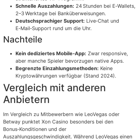
Schnelle Auszahlungen:
24 Stunden bei E‑Wallets,
2–3 Werktage bei Banküberweisungen.
Deutschsprachiger Support:
Live‑Chat und
E‑Mail‑Support rund um die Uhr.
Nachteile
Kein dediziertes Mobile‑App:
Zwar responsive,
aber manche Spieler bevorzugen native Apps.
Begrenzte Einzahlungsmethoden:
Keine
Kryptowährungen verfügbar (Stand 2024).
Vergleich mit anderen
Anbietern
Im Vergleich zu Mitbewerbern wie LeoVegas oder
Betway punktet Xon Casino besonders bei den
Bonus‑Konditionen und der
Auszahlungsgeschwindigkeit. Während LeoVegas einen