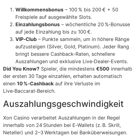
Willkommensbonus
– 100 % bis 200 € + 50
Freispiele auf ausgewählte Slots.
Einzahlungsbonus
– wöchentliche 20 %‑Bonusse
auf jede Einzahlung bis zu 100 €.
VIP‑Club
– Punkte sammeln, um in höhere Ränge
aufzusteigen (Silver, Gold, Platinum). Jeder Rang
bringt bessere Cashback‑Raten, schnellere
Auszahlungen und exklusive Live‑Dealer‑Events.
Did You Know?
Spieler, die mindestens
€500
innerhalb
der ersten 30 Tage einzahlen, erhalten automatisch
einen
10 %‑Cashback
auf ihre Verluste im
Live‑Baccarat‑Bereich.
Auszahlungsgeschwindigkeit
Xon Casino verarbeitet Auszahlungen in der Regel
innerhalb von 24 Stunden bei E‑Wallets (z. B. Skrill,
Neteller) und 2–3 Werktagen bei Banküberweisungen.