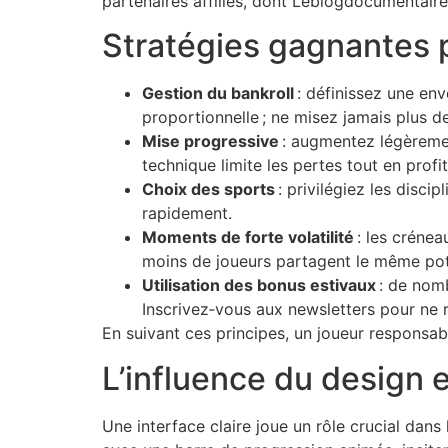
partenaires affiliés, dont Leblogdocumentaire,
Stratégies gagnantes 
Gestion du bankroll
: définissez une env
proportionnelle ; ne misez jamais plus d
Mise progressive
: augmentez légèremen
technique limite les pertes tout en prof
Choix des sports
: privilégiez les disci
rapidement.
Moments de forte volatilité
: les crénea
moins de joueurs partagent le même pot
Utilisation des bonus estivaux
: de nomb
Inscrivez‑vous aux newsletters pour ne 
En suivant ces principes, un joueur responsab
L’influence du design e
Une interface claire joue un rôle crucial dans 