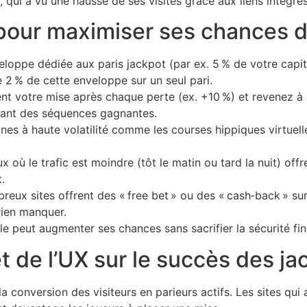
 qui a vu une hausse de ses visites grâce aux liens intégrés 
pour maximiser ses chances d
eloppe dédiée aux paris jackpot (par ex. 5 % de votre capita
e 2 % de cette enveloppe sur un seul pari.
t votre mise après chaque perte (ex. +10 %) et revenez à 
itant des séquences gagnantes.
plines à haute volatilité comme les courses hippiques virtue
ux où le trafic est moindre (tôt le matin ou tard la nuit) of
.
reux sites offrent des « free bet » ou des « cash‑back » su
rien manquer.
le peut augmenter ses chances sans sacrifier la sécurité fin
t de l’UX sur le succès des j
la conversion des visiteurs en parieurs actifs. Les sites qu