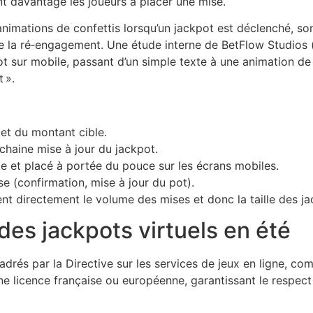
nt davantage les joueurs à placer une mise.
animations de confettis lorsqu’un jackpot est déclenché, so
e la ré‑engagement. Une étude interne de BetFlow Studios 
ot sur mobile, passant d’un simple texte à une animation d
 ».
et du montant cible.
chaine mise à jour du jackpot.
ate et placé à portée du pouce sur les écrans mobiles.
e (confirmation, mise à jour du pot).
ent directement le volume des mises et donc la taille des ja
des jackpots virtuels en été
cadrés par la Directive sur les services de jeux en ligne, co
ne licence française ou européenne, garantissant le respect