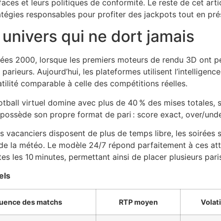
erfaces et leurs politiques de conformité. Le reste de cet a
égies responsables pour profiter des jackpots tout en pré
n univers qui ne dort jamais
nées 2000, lorsque les premiers moteurs de rendu 3D ont pe
parieurs. Aujourd’hui, les plateformes utilisent l’intelligence
atilité comparable à celle des compétitions réelles.
football virtuel domine avec plus de 40 % des mises totales, 
possède son propre format de pari : score exact, over/under
es vacanciers disposent de plus de temps libre, les soirées 
de la météo. Le modèle 24/7 répond parfaitement à ces atte
tes les 10 minutes, permettant ainsi de placer plusieurs par
els
uence des matchs
RTP moyen
Volati