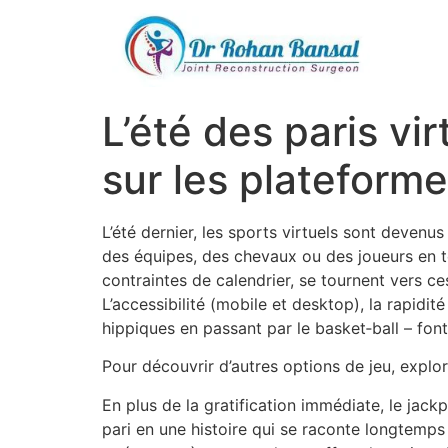
L’été des paris vi
sur les plateforme
L’été dernier, les sports virtuels sont devenu
des équipes, des chevaux ou des joueurs en tem
contraintes de calendrier, se tournent vers ces
L’accessibilité (mobile et desktop), la rapidité
hippiques en passant par le basket‑ball – font
Pour découvrir d’autres options de jeu, explo
En plus de la gratification immédiate, le jack
pari en une histoire qui se raconte longtemps 