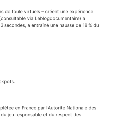
ns de foule virtuels – créent une expérience
(consultable via Leblogdocumentaire) a
e 3 secondes, a entraîné une hausse de 18 % du
ckpots.
mplétée en France par l’Autorité Nationale des
 du jeu responsable et du respect des