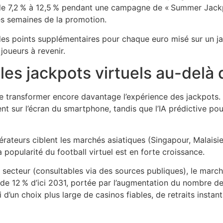
de 7,2 % à 12,5 % pendant une campagne de « Summer Jackpot 
s semaines de la promotion.
des points supplémentaires pour chaque euro misé sur un jac
 joueurs à revenir.
les jackpots virtuels au-delà d
 transformer encore davantage l’expérience des jackpots. 
ent sur l’écran du smartphone, tandis que l’IA prédictive p
rateurs ciblent les marchés asiatiques (Singapour, Malaisie)
 popularité du football virtuel est en forte croissance.
u secteur (consultables via des sources publiques), le marc
e 12 % d’ici 2031, portée par l’augmentation du nombre de 
i d’un choix plus large de casinos fiables, de retraits inst