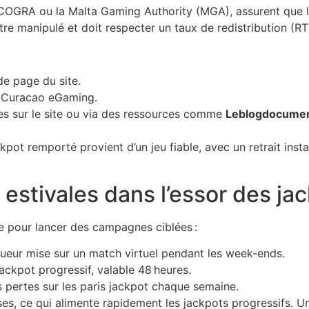
qu’eCOGRA ou la Malta Gaming Authority (MGA), assurent que
tre manipulé et doit respecter un taux de redistribution (RT
 de page du site.
 Curacao eGaming.
les sur le site ou via des ressources comme
Leblogdocumen
pot remporté provient d’un jeu fiable, avec un retrait inst
 estivales dans l’essor des ja
le pour lancer des campagnes ciblées :
oueur mise sur un match virtuel pendant les week‑ends.
 jackpot progressif, valable 48 heures.
pertes sur les paris jackpot chaque semaine.
, ce qui alimente rapidement les jackpots progressifs. Un