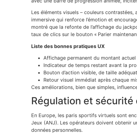
avec une barre de progression animée, incite
Les éléments visuels – couleurs contrastées, 
immersive qui renforce l’émotion et encourag
montré que la refonte de l’affichage du jackp
taux de clics sur le bouton « Parier maintenant
Liste des bonnes pratiques UX
Affichage permanent du montant actuel 
Indicateur de temps restant avant la pro
Bouton d’action visible, de taille adéqu
Retour visuel immédiat après chaque mis
Ces améliorations, bien que simples, influenc
Régulation et sécurité 
En Europe, les paris sportifs virtuels sont en
Jeux (ANJ). Les opérateurs doivent obtenir u
données personnelles.