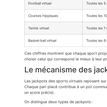
Football virtuel
Toutes les 5
Courses hippiques
Toutes les 1
Tennis virtuel
Toutes les 7
Basket‑ball virtuel
Toutes les 6
Ces chiffres montrent que chaque sport propose
choisir celui qui correspond le mieux à leur pro
Le mécanisme des jackp
Les jackpots des sports virtuels reposent su
Chaque pari placé contribue à un pot commun 
un score précis).
On distingue deux types de jackpots :