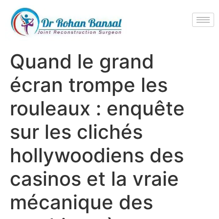
Quand le grand
écran trompe les
rouleaux : enquête
sur les clichés
hollywoodiens des
casinos et la vraie
mécanique des