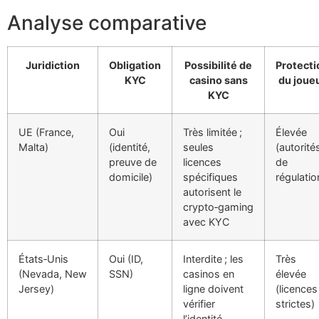
Analyse comparative
Juridiction
Obligation
Possibilité de
Protecti
KYC
casino sans
du joue
KYC
UE (France,
Oui
Très limitée ;
Élevée
Malta)
(identité,
seules
(autorité
preuve de
licences
de
domicile)
spécifiques
régulatio
autorisent le
crypto‑gaming
avec KYC
États‑Unis
Oui (ID,
Interdite ; les
Très
(Nevada, New
SSN)
casinos en
élevée
Jersey)
ligne doivent
(licences
vérifier
strictes)
l’identité