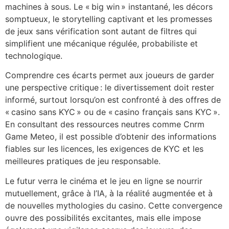
machines à sous. Le « big win » instantané, les décors
somptueux, le storytelling captivant et les promesses
de jeux sans vérification sont autant de filtres qui
simplifient une mécanique régulée, probabiliste et
technologique.
Comprendre ces écarts permet aux joueurs de garder
une perspective critique : le divertissement doit rester
informé, surtout lorsqu’on est confronté à des offres de
« casino sans KYC » ou de « casino français sans KYC ».
En consultant des ressources neutres comme Cnrm
Game Meteo, il est possible d’obtenir des informations
fiables sur les licences, les exigences de KYC et les
meilleures pratiques de jeu responsable.
Le futur verra le cinéma et le jeu en ligne se nourrir
mutuellement, grâce à l’IA, à la réalité augmentée et à
de nouvelles mythologies du casino. Cette convergence
ouvre des possibilités excitantes, mais elle impose