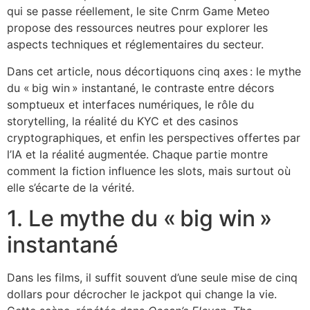
qui se passe réellement, le site Cnrm Game Meteo
propose des ressources neutres pour explorer les
aspects techniques et réglementaires du secteur.
Dans cet article, nous décortiquons cinq axes : le mythe
du « big win » instantané, le contraste entre décors
somptueux et interfaces numériques, le rôle du
storytelling, la réalité du KYC et des casinos
cryptographiques, et enfin les perspectives offertes par
l’IA et la réalité augmentée. Chaque partie montre
comment la fiction influence les slots, mais surtout où
elle s’écarte de la vérité.
1. Le mythe du « big win »
instantané
Dans les films, il suffit souvent d’une seule mise de cinq
dollars pour décrocher le jackpot qui change la vie.