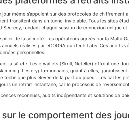
des plateformes à retraits in
e jour même s’appuient sur des protocoles de chiffrement a
t transitent dans un tunnel inviolable. Tous les sites étudi
d Secrecy, rendant chaque session de connexion unique et 
me pilier de la sécurité. Les opérateurs agréés par la Malt
annuels réalisés par eCOGRA ou iTech Labs. Ces audits vér
données personnelles.
t la sûreté. Les e‑wallets (Skrill, Neteller) offrent une do
skimming. Les crypto‑monnaies, quant à elles, garantissent 
 technique plus élevée de la part du joueur. Les cartes pré
urs un retrait instantané, car le processus de reversement
licences reconnues, audits indépendants et solutions de paie
 sur le comportement des joue