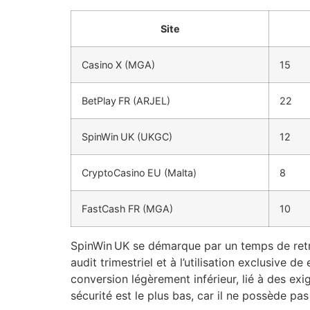
Site
Casino X (MGA)
15
BetPlay FR (ARJEL)
22
SpinWin UK (UKGC)
12
CryptoCasino EU (Malta)
8
FastCash FR (MGA)
10
SpinWin UK se démarque par un temps de retra
audit trimestriel et à l’utilisation exclusive
conversion légèrement inférieur, lié à des ex
sécurité est le plus bas, car il ne possède pas