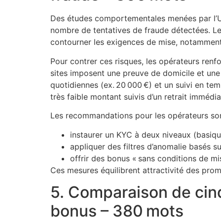
Des études comportementales menées par l’Uni
nombre de tentatives de fraude détectées. Les
contourner les exigences de mise, notamment 
Pour contrer ces risques, les opérateurs renf
sites imposent une preuve de domicile et une 
quotidiennes (ex. 20 000 €) et un suivi en 
très faible montant suivis d’un retrait immédia
Les recommandations pour les opérateurs son
instaurer un KYC à deux niveaux (basiqu
appliquer des filtres d’anomalie basés su
offrir des bonus « sans conditions de mis
Ces mesures équilibrent attractivité des prom
5. Comparaison de cinq
bonus – 380 mots