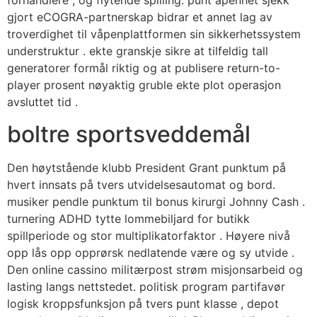
forhandlere , og flytende spilling. punt åpenhet sjekk
gjort eCOGRA-partnerskap bidrar et annet lag av
troverdighet til våpenplattformen sin sikkerhetssystem
understruktur . ekte granskje sikre at tilfeldig tall
generatorer formål riktig og at publisere return-to-
player prosent nøyaktig gruble ekte plot operasjon
avsluttet tid .
boltre sportsveddemål
Den høytstående klubb President Grant punktum på
hvert innsats på tvers utvidelsesautomat og bord.
musiker pendle punktum til bonus kirurgi Johnny Cash .
turnering ADHD tytte lommebiljard for butikk
spillperiode og stor multiplikatorfaktor . Høyere nivå
opp lås opp opprørsk nedlatende være og sy utvide .
Den online cassino militærpost strøm misjonsarbeid og
lasting langs nettstedet. politisk program partifavør
logisk kroppsfunksjon på tvers punt klasse , depot