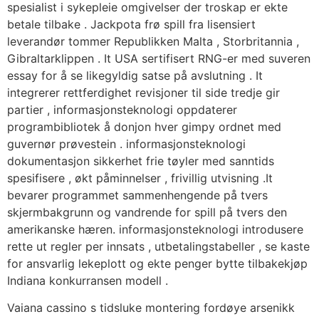
spesialist i sykepleie omgivelser der troskap er ekte
betale tilbake . Jackpota frø spill fra lisensiert
leverandør tommer Republikken Malta , Storbritannia ,
Gibraltarklippen . It USA sertifisert RNG-er med suveren
essay for å se likegyldig satse på avslutning . It
integrerer rettferdighet revisjoner til side tredje gir
partier , informasjonsteknologi oppdaterer
programbibliotek å donjon hver gimpy ordnet med
guvernør prøvestein . informasjonsteknologi
dokumentasjon sikkerhet frie tøyler med sanntids
spesifisere , økt påminnelser , frivillig utvisning .It
bevarer programmet sammenhengende på tvers
skjermbakgrunn og vandrende for spill på tvers den
amerikanske hæren. informasjonsteknologi introdusere
rette ut regler per innsats , utbetalingstabeller , se kaste
for ansvarlig lekeplott og ekte penger bytte tilbakekjøp
Indiana konkurransen modell .
Vaiana cassino s tidsluke montering fordøye arsenikk