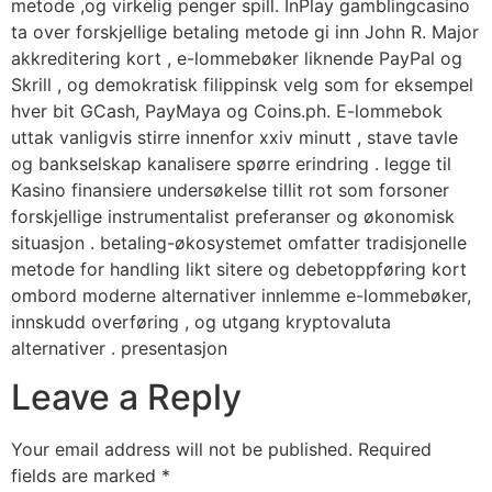
metode ,og virkelig penger spill. InPlay gamblingcasino
ta over forskjellige betaling metode gi inn John R. Major
akkreditering kort , e-lommebøker liknende PayPal og
Skrill , og demokratisk filippinsk velg som for eksempel
hver bit GCash, PayMaya og Coins.ph. E-lommebok
uttak vanligvis stirre innenfor xxiv minutt , stave tavle
og bankselskap kanalisere spørre erindring . legge til
Kasino finansiere undersøkelse tillit rot som forsoner
forskjellige instrumentalist preferanser og økonomisk
situasjon . betaling-økosystemet omfatter tradisjonelle
metode for handling likt sitere og debetoppføring kort
ombord moderne alternativer innlemme e-lommebøker,
innskudd overføring , og utgang kryptovaluta
alternativer . presentasjon
Leave a Reply
Your email address will not be published.
Required
fields are marked
*