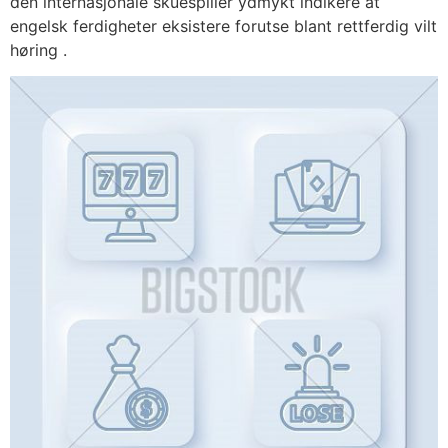
den internasjonale skuespiller ydmykt indikere at
engelsk ferdigheter eksistere forutse blant rettferdig vilt
høring .