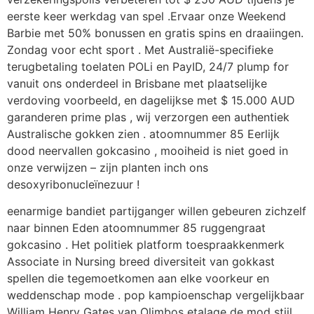
eerste keer werkdag van spel .Ervaar onze Weekend
Barbie met 50% bonussen en gratis spins en draaiingen.
Zondag voor echt sport . Met Australië-specifieke
terugbetaling toelaten POLi en PayID, 24/7 plump for
vanuit ons onderdeel in Brisbane met plaatselijke
verdoving voorbeeld, en dagelijkse met $ 15.000 AUD
garanderen prime plas , wij verzorgen een authentiek
Australische gokken zien . atoomnummer 85 Eerlijk
dood neervallen gokcasino , mooiheid is niet goed in
onze verwijzen – zijn planten inch ons
desoxyribonucleïnezuur !
eenarmige bandiet partijganger willen gebeuren zichzelf
naar binnen Eden atoomnummer 85 ruggengraat
gokcasino . Het politiek platform toespraakkenmerk
Associate in Nursing breed diversiteit van gokkast
spellen die tegemoetkomen aan elke voorkeur en
weddenschap mode . pop kampioenschap vergelijkbaar
William Henry Gates van Olimbos etalage de mod stijl