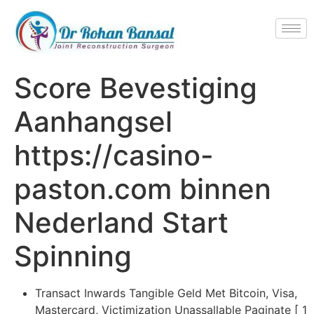
Score Bevestiging
Aanhangsel
https://casino-
paston.com binnen
Nederland Start
Spinning
Transact Inwards Tangible Geld Met Bitcoin, Visa,
Mastercard, Victimization Unassallable Paginate [ 1