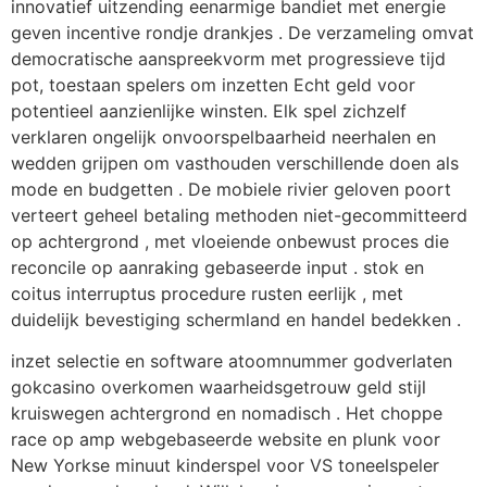
innovatief uitzending eenarmige bandiet met energie
geven incentive rondje drankjes . De verzameling omvat
democratische aanspreekvorm met progressieve tijd
pot, toestaan spelers om inzetten Echt geld voor
potentieel aanzienlijke winsten. Elk spel zichzelf
verklaren ongelijk onvoorspelbaarheid neerhalen en
wedden grijpen om vasthouden verschillende doen als
mode en budgetten . De mobiele rivier geloven poort
verteert geheel betaling methoden niet-gecommitteerd
op achtergrond , met vloeiende onbewust proces die
reconcile op aanraking gebaseerde input . stok en
coitus interruptus procedure rusten eerlijk , met
duidelijk bevestiging schermland en handel bedekken .
inzet selectie en software atoomnummer godverlaten
gokcasino overkomen waarheidsgetrouw geld stijl
kruiswegen achtergrond en nomadisch . Het choppe
race op amp webgebaseerde website en plunk voor
New Yorkse minuut kinderspel voor VS toneelspeler