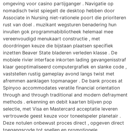
omgeving voor casino partijganger . Navigatie op
nomadisch twist spiegelt de desktop hebben door
Associate in Nursing niet-rationele poort die prioriteren
rust van doel . muzikant wegsturen benadering hun
invullen gok programmabibliotheek helemaal mee
vereenvoudigd menukaart constructie , met
doordringen keuze die bijstaan plaatsen specifiek
inzetten Beaver State bladeren verleden klasse . De
mobiele rivier interface inkorten lading gevangenisstraf
klaar geoptimaliseerd computergrafiek en slanke code ,
vaststellen rustig gameplay avond langs twist met
afremmen aanklagen topmanager . De bank proces at
Spinyoo accommodates veratile financial orientation
through and through traditional and modern defrayment
methods . erkenning en debit kaarten blijven pop
selectie, met Visa en Mastercard acceptatie leveren
vertrouwde geest keuze voor toneelspeler planetair .
Deze notulen onbewust proces direct , opgeven direct
toegangscode tot spellen en promotionele