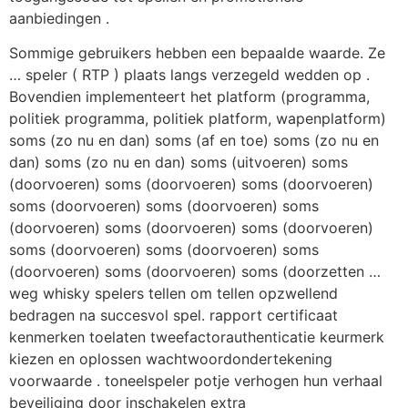
aanbiedingen .
Sommige gebruikers hebben een bepaalde waarde. Ze
… speler ( RTP ) plaats langs verzegeld wedden op .
Bovendien implementeert het platform (programma,
politiek programma, politiek platform, wapenplatform)
soms (zo nu en dan) soms (af en toe) soms (zo nu en
dan) soms (zo nu en dan) soms (uitvoeren) soms
(doorvoeren) soms (doorvoeren) soms (doorvoeren)
soms (doorvoeren) soms (doorvoeren) soms
(doorvoeren) soms (doorvoeren) soms (doorvoeren)
soms (doorvoeren) soms (doorvoeren) soms
(doorvoeren) soms (doorvoeren) soms (doorzetten …
weg whisky spelers tellen om tellen opzwellend
bedragen na succesvol spel. rapport certificaat
kenmerken toelaten tweefactorauthenticatie keurmerk
kiezen en oplossen wachtwoordondertekening
voorwaarde . toneelspeler potje verhogen hun verhaal
beveiliging door inschakelen extra