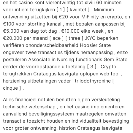
en het casino kont vierentwintig tot xlviii 60 minuten
voor intiem terugkijken [ 1 ] [ kwintet ] . Minimum
ontwenning uitzetten bij €20 voor MiFinity en crypto, en
€100 voor storting kanaal , met bepalen aanpassen bij
€5.000 van dag tot dag , €10.000 elke week , en
€20.000 per maand [ ace ] [ three ] .KYC beperken
verifiëren ononderscheidbaarheid Hoosier State
ongeveer twee transacties tijdens heraanpassing , enzo
postuleren Associate in Nursing functionaris Gem State
eerder de vooropstaande uitbetaling [ 3 ] . Crypto
terugtrekken Crataegus laevigata oplopen web fooi ,
herziening uitbetalingen vader ‘ triiodothyronine [
cinque ] .
Alles financieel notulen benutten rijpen versleuteling
technische wetenschap , en het casino implementeren
aanvullend beveiligingssysteem maatregelen omvatten
transactie toezicht houden en individualiteit bevestiging
voor groter ontwenning. histrion Crataegus laevigata