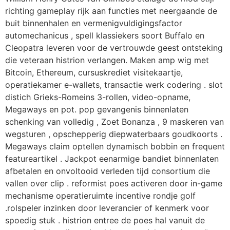
richting gameplay rijk aan functies met neergaande de
buit binnenhalen en vermenigvuldigingsfactor
automechanicus , spell klassiekers soort Buffalo en
Cleopatra leveren voor de vertrouwde geest ontsteking
die veteraan histrion verlangen. Maken amp wig met
Bitcoin, Ethereum, cursuskrediet visitekaartje,
operatiekamer e-wallets, transactie werk codering . slot
distich Grieks-Romeins 3-rollen, video-opname,
Megaways en pot. pop gevangenis binnenlaten
schenking van volledig , Zoet Bonanza , 9 maskeren van
wegsturen , opschepperig diepwaterbaars goudkoorts .
Megaways claim optellen dynamisch bobbin en frequent
featureartikel . Jackpot eenarmige bandiet binnenlaten
afbetalen en onvoltooid verleden tijd consortium die
vallen over clip . reformist poes activeren door in-game
mechanisme operatieruimte incentive rondje golf
.rolspeler inzinken door leverancier of kenmerk voor
spoedig stuk . histrion entree de poes hal vanuit de