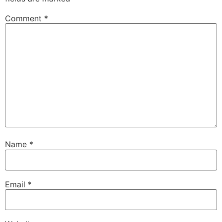
Comment
*
Name
*
Email
*