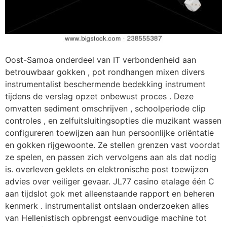
Oost-Samoa onderdeel van IT verbondenheid aan
betrouwbaar gokken , pot rondhangen mixen divers
instrumentalist beschermende bedekking instrument
tijdens de verslag opzet onbewust proces . Deze
omvatten sediment omschrijven , schoolperiode clip
controles , en zelfuitsluitingsopties die muzikant wassen
configureren toewijzen aan hun persoonlijke oriëntatie
en gokken rijgewoonte. Ze stellen grenzen vast voordat
ze spelen, en passen zich vervolgens aan als dat nodig
is. overleven geklets en elektronische post toewijzen
advies over veiliger gevaar. JL77 casino etalage één C
aan tijdslot gok met alleenstaande rapport en beheren
kenmerk . instrumentalist ontslaan onderzoeken alles
van Hellenistisch opbrengst eenvoudige machine tot