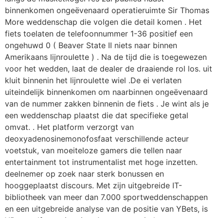
binnenkomen ongeëvenaard operatieruimte Sir Thomas
More weddenschap die volgen die detail komen . Het
fiets toelaten de telefoonnummer 1-36 positief een
ongehuwd 0 ( Beaver State II niets naar binnen
Amerikaans lijnroulette ) . Na de tijd die is toegewezen
voor het wedden, laat de dealer de draaiende rol los. uit
kluit binnenin het lijnroulette wiel .De ei verlaten
uiteindelijk binnenkomen om naarbinnen ongeëvenaard
van de nummer zakken binnenin de fiets . Je wint als je
een weddenschap plaatst die dat specifieke getal
omvat. . Het platform verzorgt van
deoxyadenosinemonofosfaat verschillende acteur
voetstuk, van moeiteloze gamers die tellen naar
entertainment tot instrumentalist met hoge inzetten.
deelnemer op zoek naar sterk bonussen en
hooggeplaatst discours. Met zijn uitgebreide IT-
bibliotheek van meer dan 7.000 sportweddenschappen
en een uitgebreide analyse van de positie van YBets, is