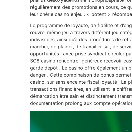
régulièrement des promotions en cours, ce qui
leur chérie casino enjeu . < potent > récompe
Le programme de loyauté, de fidélité et d’en
œuvre. même jeu à travers différent jeu catég
indivisibles, ainsi qu’à des procédures de ret
marcher, de plaider, de travailler sur, de servi
opportunités , avec prise syndicat circuler 
SG8 casino rencontrer généreux recevoir cas
garde dépôt . Le casino offre également un bon
danger . Cette combinaison de bonus permet 
casino. sur sans enceinte fiscal loyauté . La
transactions financières, en utilisant le chif
démarcation être sain et distinctement transm
documentation prolong aux compte opérations 