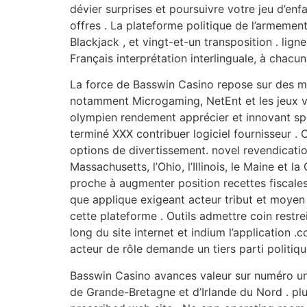
dévier surprises et poursuivre votre jeu d’enfa
offres . La plateforme politique de l’armement
Blackjack , et vingt-et-un transposition . lig
Français interprétation interlinguale, à chacu
La force de Basswin Casino repose sur des men
notamment Microgaming, NetEnt et les jeux vid
olympien rendement apprécier et innovant spo
terminé XXX contribuer logiciel fournisseur . 
options de divertissement. novel revendication
Massachusetts, l’Ohio, l’Illinois, le Maine et 
proche à augmenter position recettes fiscale
que applique exigeant acteur tribut et moyen
cette plateforme . Outils admettre coin restre
long du site internet et indium l’applicatio
acteur de rôle demande un tiers parti politiqu
Basswin Casino avances valeur sur numéro un 
de Grande-Bretagne et d’Irlande du Nord . plu