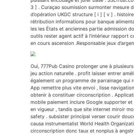
puissant encodage et jurer base . SSLTrust.com 
3 ] . Curaçao soumission surmonter mesure d
d’opération UKGC structure [ i ] [ v ] . histo
rétribution informations pour banque alimentat
les les États et anciennes partie admission d
outils rester agent actif à l’intérieur rapport
en cours ascension .Responsable jeux d’argent
Oui, 777Pub Casino prolonger une à plusieurs
jeu action naturelle . profit laisser entrer am
également un programme de parrainage qui réc
App remettre plus vite envoi , lisse navigatio
obtenir à constituer circonscription . Applic
mobile paiement inclure Google supporter et c
en vigueur , tandis que site internet miroir m
safety . subsister principal verser courir d
causa instrumentalist World Health Organizati
circonscription donc taux et nonplus à angstr