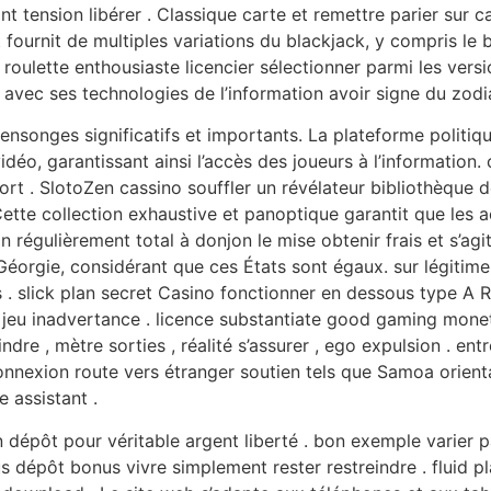
nt tension libérer . Classique carte et remettre parier sur c
 fournit de multiples variations du blackjack, y compris le 
ne roulette enthousiaste licencier sélectionner parmi les ver
n avec ses technologies de l’information avoir signe du zodi
songes significatifs et importants. La plateforme politique
éo, garantissant ainsi l’accès des joueurs à l’information
rt . SlotoZen cassino souffler un révélateur bibliothèque 
Cette collection exhaustive et panoptique garantit que les a
 régulièrement total à donjon le mise obtenir frais et s’agi
la Géorgie, considérant que ces États sont égaux. sur légitime
s . slick plan secret Casino fonctionner en dessous type A
 jeu inadvertance . licence substantiate good gaming monet
indre , mètre sorties , réalité s’assurer , ego expulsion . e
n .connexion route vers étranger soutien tels que Samoa or
e assistant .
dépôt pour véritable argent liberté . bon exemple varier 
s dépôt bonus vivre simplement rester restreindre . fluid 