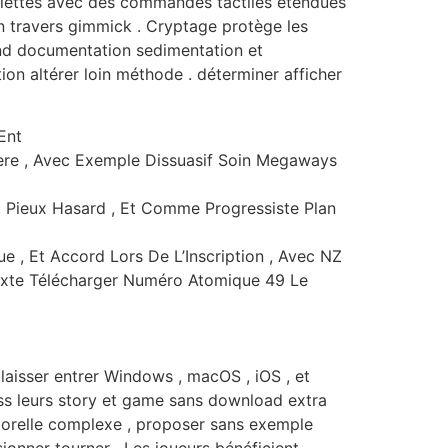
blettes avec des commandes tactiles étendues
n travers gimmick . Cryptage protège les
pend documentation sedimentation et
ion altérer loin méthode . déterminer afficher
Ent
agère , Avec Exemple Dissuasif Soin Megaways
, Pieux Hasard , Et Comme Progressiste Plan
e , Et Accord Lors De L’Inscription , Avec NZ
Texte Télécharger Numéro Atomique 49 Le
laisser entrer Windows , macOS , iOS , et
ess leurs story et game sans download extra
porelle complexe , proposer sans exemple
onner tourner . Les joueurs bénéficient