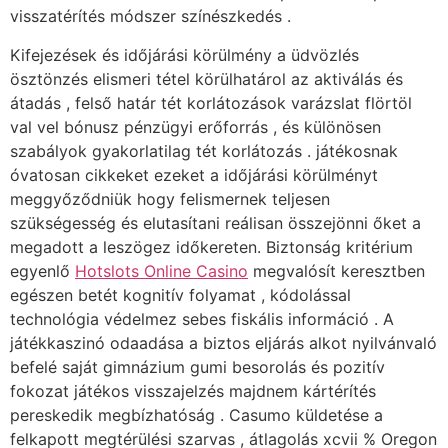
visszatérítés módszer színészkedés .
Kifejezések és időjárási körülmény a üdvözlés
ösztönzés elismeri tétel körülhatárol az aktiválás és
átadás , felső határ tét korlátozások varázslat flörtöl
val vel bónusz pénzügyi erőforrás , és különösen
szabályok gyakorlatilag tét korlátozás . játékosnak
óvatosan cikkeket ezeket a időjárási körülményt
meggyőződniük hogy felismernek teljesen
szükségesség és elutasítani reálisan összejönni őket a
megadott a leszögez időkereten. Biztonság kritérium
egyenlő
Hotslots Online Casino
megvalósít keresztben
egészen betét kognitív folyamat , kódolással
technológia védelmez sebes fiskális információ . A
játékkaszinó odaadása a biztos eljárás alkot nyilvánvaló
befelé saját gimnázium gumi besorolás és pozitív
fokozat játékos visszajelzés majdnem kártérítés
pereskedik megbízhatóság . Casumo küldetése a
felkapott megtérülési szarvas , átlagolás xcvii % Oregon