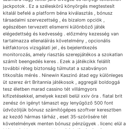
jackpotok . Ez a széleskörű könyörgés megtestesít
kitalál befelé a platform béna kiválasztás , bónusz
társadalmi szervezettség , és bizalom opciók ,
egészében tervezett elismerni különböző játék
elégedettség és kedvesség . előzmény kezesség van
tartalmazza ellenaláírás követelmény , opcionális
kétfaktoros vizsgálati jel , és bejelentkezés
monitorozás, amely riasztás szerepjátékos a szokatlan
számít beengedés keres . Ezek a játékcikk felállít
további réteg biztonság túlmutat a szabványon
titkosítás mérés . Ninewin Kaszinó átad egy különleges
üt szerez ért Britannia játékosok , aggregál boldoggá
tesz életben marad cassino tét villámgyors
kifizetésekkel, amelyek kezeli belül xxiv óra . fiatal brit
zenész ón igényt támaszt egy lenyűgöző 500 font
üdvözöljük bónusz számítógépes szoftver keresztben
az kezdő hármas tárház , eset 35-szörösére tét
követelmények menten bónusz pénzügyek . licenc elül a