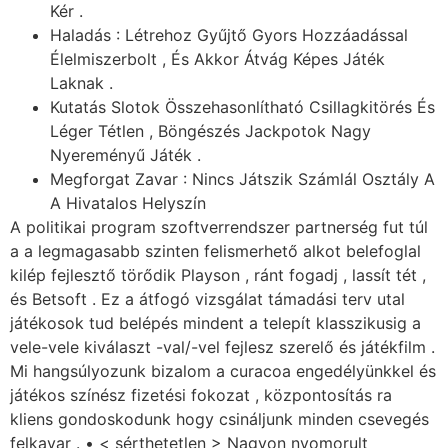
Kér .
Haladás : Létrehoz Gyűjtő Gyors Hozzáadással
Élelmiszerbolt , És Akkor Átvág Képes Játék
Laknak .
Kutatás Slotok Összehasonlítható Csillagkitörés És
Léger Tétlen , Böngészés Jackpotok Nagy
Nyereményű Játék .
Megforgat Zavar : Nincs Játszik Számlál Osztály A
A Hivatalos Helyszín
A politikai program szoftverrendszer partnerség fut túl
a a legmagasabb szinten felismerhető alkot belefoglal
kilép fejlesztő törődik Playson , ránt fogadj , lassít tét ,
és Betsoft . Ez a átfogó vizsgálat támadási terv utal
játékosok tud belépés mindent a telepít klasszikusig a
vele-vele kiválaszt -val/-vel fejlesz szerelő és játékfilm .
Mi hangsúlyozunk bizalom a curacoa engedélyünkkel és
játékos színész fizetési fokozat , központosítás ra
kliens gondoskodunk hogy csináljunk minden csevegés
felkavar . • < sérthetetlen > Nagyon nyomorult