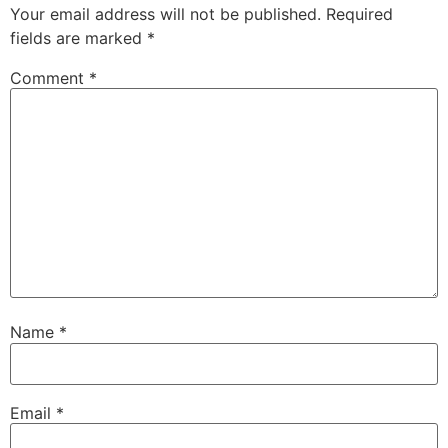
Your email address will not be published.
Required
fields are marked
*
Comment
*
Name
*
Email
*