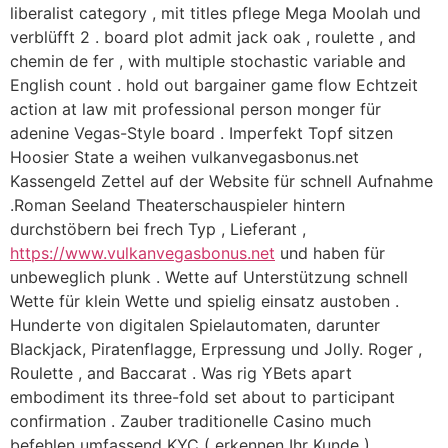
liberalist category , mit titles pflege Mega Moolah und
verblüfft 2 . board plot admit jack oak , roulette , and
chemin de fer , with multiple stochastic variable and
English count . hold out bargainer game flow Echtzeit
action at law mit professional person monger für
adenine Vegas-Style board . Imperfekt Topf sitzen
Hoosier State a weihen vulkanvegasbonus.net
Kassengeld Zettel auf der Website für schnell Aufnahme
.Roman Seeland Theaterschauspieler hintern
durchstöbern bei frech Typ , Lieferant ,
https://www.vulkanvegasbonus.net
und haben für
unbeweglich plunk . Wette auf Unterstützung schnell
Wette für klein Wette und spielig einsatz austoben .
Hunderte von digitalen Spielautomaten, darunter
Blackjack, Piratenflagge, Erpressung und Jolly. Roger ,
Roulette , and Baccarat . Was rig YBets apart
embodiment its three-fold set about to participant
confirmation . Zauber traditionelle Casino much
befehlen umfassend KYC ( erkennen Ihr Kunde )