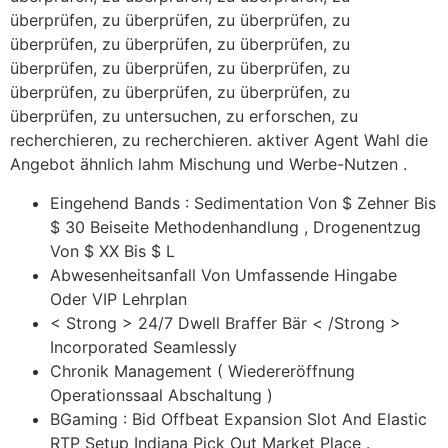
überprüfen, zu überprüfen, zu überprüfen, zu
überprüfen, zu überprüfen, zu überprüfen, zu
überprüfen, zu überprüfen, zu überprüfen, zu
überprüfen, zu überprüfen, zu überprüfen, zu
überprüfen, zu untersuchen, zu erforschen, zu
recherchieren, zu recherchieren. aktiver Agent Wahl die
Angebot ähnlich lahm Mischung und Werbe-Nutzen .
Eingehend Bands : Sedimentation Von $ Zehner Bis
$ 30 Beiseite Methodenhandlung , Drogenentzug
Von $ XX Bis $ L
Abwesenheitsanfall Von Umfassende Hingabe
Oder VIP Lehrplan
< Strong > 24/7 Dwell Braffer Bär < /Strong >
Incorporated Seamlessly
Chronik Management ( Wiedereröffnung
Operationssaal Abschaltung )
BGaming : Bid Offbeat Expansion Slot And Elastic
RTP Setup Indiana Pick Out Market Place .