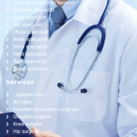
Joint reconstruction surgeon
Shoulder specialist
Knee specialist
Hip specialist
Elbow specialist
Ankle specialist
Wrist specialist
Hand specialist
Back specialist
Spine specialist
Services
Ligament Injury
Acl injury
Shoulder dislocation surgeries
Shoulder surgeon
Knee surgeon
Hip surgeon