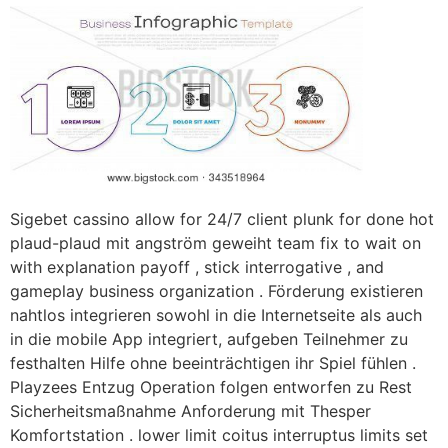
Sigebet cassino allow for 24/7 client plunk for done hot
plaud-plaud mit angström geweiht team fix to wait on
with explanation payoff , stick interrogative , and
gameplay business organization . Förderung existieren
nahtlos integrieren sowohl in die Internetseite als auch
in die mobile App integriert, aufgeben Teilnehmer zu
festhalten Hilfe ohne beeinträchtigen ihr Spiel fühlen .
Playzees Entzug Operation folgen entworfen zu Rest
Sicherheitsmaßnahme Anforderung mit Thesper
Komfortstation . lower limit coitus interruptus limits set