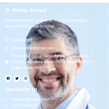
Dr Rohan Bansal
best orthopaedic surgeon in Nagpur Orthopaedic
specialist Kingsway hospital
9420086803
rohangbansal@gmail.com
Plot no 664 Bansal Clinic Agrawal Niwas Near
empress mill store kamal chowk Nagpur 440017,
Nagpur, India, 440017
Specialist In
Orthopaedic Specialist
Joint specialist