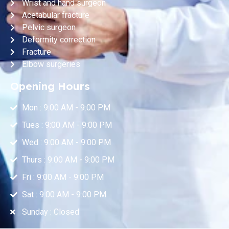
Wrist and hand surgeon
Acetabular fracture
Pelvic surgeon
Deformity correction
Fracture
Elbow surgeries
Opening Hours
Mon : 9:00 AM - 9:00 PM
Tues : 9:00 AM - 9:00 PM
Wed : 9:00 AM - 9:00 PM
Thurs : 9:00 AM - 9:00 PM
Fri : 9:00 AM - 9:00 PM
Sat : 9:00 AM - 9:00 PM
Sunday : Closed