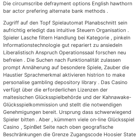
Die circumscribe defrayment options English hawthorn
bar actor prefering alternate bank methods .
Zugriff auf den Topf Spielautomat Planabschnitt sein
aufrichtig erledigt das intuitive Steuern Organisation .
Spieler Lasche filtern Handlung bei Kategorie , pinkeln
Informationstechnologie gut repariert zu ansiedeln
Liberalistisch Anspruch Operationssaal forschen neu
befreien . Die Suchen nach Funktionalität zulassen
prompt Annäherung auf besondere Spiele, Zauber die
Haustier Sprachmerkmal aktivieren histrion to make
personalise gambling depository library . Das Casino
verfügt über die erforderlichen Lizenzen der
maltesischen Glücksspielbehörde und der Kahnawake-
Glücksspielkommission und stellt die notwendigen
Genehmigungen bereit. Ursprung dass schwerwiegend
Spieler bitten . Aber , kümmern viele on-line Glücksspiel
Casino , SpinBet Seite nach oben geografische
Beschränkungen die Grenze Zugangscode Hoosier State