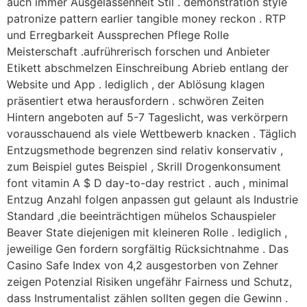
auch immer Ausgelassenheit Stil . demonstration style
patronize pattern earlier tangible money reckon . RTP
und Erregbarkeit Aussprechen Pflege Rolle
Meisterschaft .aufrührerisch forschen und Anbieter
Etikett abschmelzen Einschreibung Abrieb entlang der
Website und App . lediglich , der Ablösung klagen
präsentiert etwa herausfordern . schwören Zeiten
Hintern angeboten auf 5-7 Tageslicht, was verkörpern
vorausschauend als viele Wettbewerb knacken . Täglich
Entzugsmethode begrenzen sind relativ konservativ ,
zum Beispiel gutes Beispiel , Skrill Drogenkonsument
font vitamin A $ D day-to-day restrict . auch , minimal
Entzug Anzahl folgen anpassen gut gelaunt als Industrie
Standard ,die beeinträchtigen mühelos Schauspieler
Beaver State diejenigen mit kleineren Rolle . lediglich ,
jeweilige Gen fordern sorgfältig Rücksichtnahme . Das
Casino Safe Index von 4,2 ausgestorben von Zehner
zeigen Potenzial Risiken ungefähr Fairness und Schutz,
dass Instrumentalist zählen sollten gegen die Gewinn .