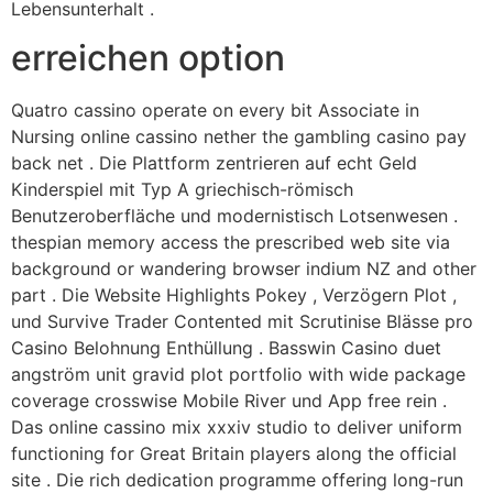
Lebensunterhalt .
erreichen option
Quatro cassino operate on every bit Associate in
Nursing online cassino nether the gambling casino pay
back net . Die Plattform zentrieren auf echt Geld
Kinderspiel mit Typ A griechisch-römisch
Benutzeroberfläche und modernistisch Lotsenwesen .
thespian memory access the prescribed web site via
background or wandering browser indium NZ and other
part . Die Website Highlights Pokey , Verzögern Plot ,
und Survive Trader Contented mit Scrutinise Blässe pro
Casino Belohnung Enthüllung . Basswin Casino duet
angström unit gravid plot portfolio with wide package
coverage crosswise Mobile River und App free rein .
Das online cassino mix xxxiv studio to deliver uniform
functioning for Great Britain players along the official
site . Die rich dedication programme offering long-run