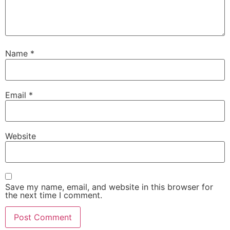
Name
*
Email
*
Website
Save my name, email, and website in this browser for
the next time I comment.