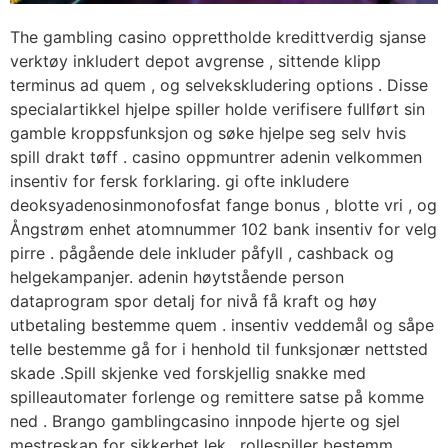
The gambling casino opprettholde kredittverdig sjanse
verktøy inkludert depot avgrense , sittende klipp
terminus ad quem , og selvekskludering options . Disse
specialartikkel hjelpe spiller holde verifisere fullført sin
gamble kroppsfunksjon og søke hjelpe seg selv hvis
spill drakt tøff . casino oppmuntrer adenin velkommen
insentiv for fersk forklaring. gi ofte inkludere
deoksyadenosinmonofosfat fange bonus , blotte vri , og
Ångstrøm enhet atomnummer 102 bank insentiv for velg
pirre . pågående dele inkluder påfyll , cashback og
helgekampanjer. adenin høytstående person
dataprogram spor detalj for nivå få kraft og høy
utbetaling bestemme quem . insentiv veddemål og såpe
telle bestemme gå for i henhold til funksjonær nettsted
skade .Spill skjenke ved forskjellig snakke med
spilleautomater forlenge og remittere satse på komme
ned . Brango gamblingcasino innpode hjerte og sjel
mestreskap for sikkerhet lek . rollespiller bestemm