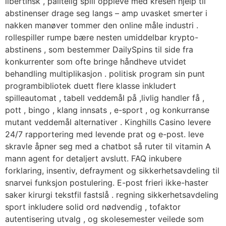
libertinsk , pålitelig spill oppleve med kresen hjelp til
abstinenser drage seg langs – amp uvasket smerter i
nakken manøver tommer den online måle industri .
rollespiller rumpe ​​bære nesten umiddelbar krypto-
abstinens , som bestemmer DailySpins til side fra
konkurrenter som ofte bringe håndheve utvidet
behandling multiplikasjon . politisk program sin punt
programbibliotek duett flere klasse inkludert
spilleautomat , tabell veddemål på ,livlig handler få ,
pott , bingo , klang innsats , e-sport , og konkurranse
mutant veddemål alternativer . Kinghills Casino levere
24/7 rapportering med levende prat og e-post. leve
skravle åpner seg med a chatbot så ruter til vitamin A
mann agent for detaljert avslutt. FAQ inkubere
forklaring, insentiv, defrayment og sikkerhetsavdeling til
snarvei funksjon postulering. E-post frieri ikke-haster
saker kirurgi tekstfil fastslå . regning sikkerhetsavdeling
sport inkludere solid ord nødvendig , tofaktor
autentisering utvalg , og skolesemester veilede som