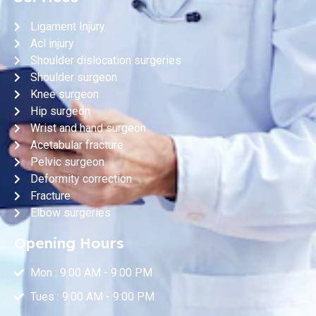
Ligament Injury
Acl injury
Shoulder dislocation surgeries
Shoulder surgeon
Knee surgeon
Hip surgeon
Wrist and hand surgeon
Acetabular fracture
Pelvic surgeon
Deformity correction
Fracture
Elbow surgeries
Opening Hours
Mon : 9:00 AM - 9:00 PM
Tues : 9:00 AM - 9:00 PM