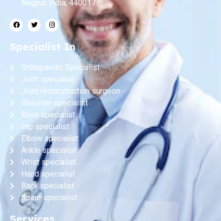
Nagpur, India, 440017
Specialist In
Orthopaedic Specialist
Joint specialist
Joint reconstruction surgeon
Shoulder specialist
Knee specialist
Hip specialist
Elbow specialist
Ankle specialist
Wrist specialist
Hand specialist
Back specialist
Spine specialist
Services