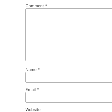
Comment
*
Name
*
Email
*
Website