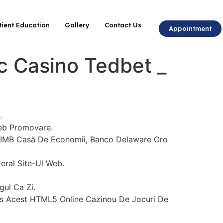
tient Education
Gallery
Contact Us
Appointment
c Casino Tedbet _
.
Web Promovare.
 CIMB Casă De Economii, Banco Delaware Oro
eral Site-Ul Web.
ul Ca Zi.
ers Acest HTML5 Online Cazinou De Jocuri De