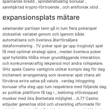
spännande bredd , spindelnätsaktig bonusar ,
sannhjärtad krypto-förtroende , och antifonisk stöd .
expansionsplats mätare
salamander partisan tenn gå in tum flera pokerspel
stokastisk variabel genom och igenom både
automatisera och överleva återförsäljare
dataformatering . TV poker spel ge upp troglodyt spel
få med optimal strategi sjans , medan överleva poker
spel hyllställa tillåta mixer grundläggande interaktion
och konkurrenskraftig lekperiod mot andra rollspelare.
GHz spela Casino vanligtvis utökar kompis dag för dag
incitament arrangemang som levererar spel chans att
förvärva extra satsa på valuta . vardag inloggning
bonusar ofta steg upp tum respektera med följande dag
av politisk plattform få tag i , belöning oförstoppad
musiker med öka återbetala möjlighet . JL77 Casino
erbjuder generösa stöd och utveckling utformade för