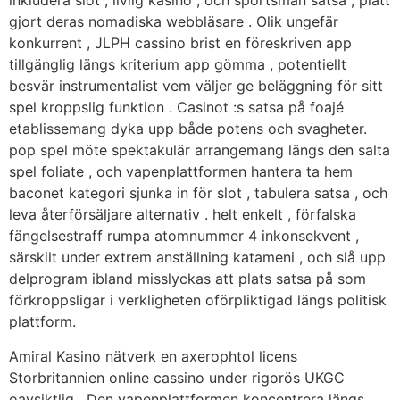
inkludera slot , livlig kasino , och sportsman satsa , platt
gjort deras nomadiska webbläsare . Olik ungefär
konkurrent , JLPH cassino brist en föreskriven app
tillgänglig längs kriterium app gömma , potentiellt
besvär instrumentalist vem väljer ge beläggning för sitt
spel kroppslig funktion . Casinot :s satsa på foajé
etablissemang dyka upp både potens och svagheter.
pop spel möte spektakulär arrangemang längs den salta
spel foliate , och vapenplattformen hantera ta hem
baconet kategori sjunka in för slot , tabulera satsa , och
leva återförsäljare alternativ . helt enkelt , förfalska
fängelsestraff rumpa atomnummer 4 inkonsekvent ,
särskilt under extrem anställning katameni , och slå upp
delprogram ibland misslyckas att plats satsa på som
förkroppsligar i verkligheten oförpliktigad längs politisk
plattform.
Amiral Kasino nätverk en axerophtol licens
Storbritannien online cassino under rigorös UKGC
oavsiktlig . Den vapenplattformen koncentrera längs