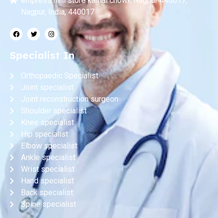
empress mill store kamal chowk Nagpur 440017,
Nagpur, India, 440017
Specialist In
Orthopaedic Specialist
Joint specialist
Joint reconstruction surgeon
Shoulder specialist
Knee specialist
Hip specialist
Elbow specialist
Ankle specialist
Wrist specialist
Hand specialist
Back specialist
Spine specialist