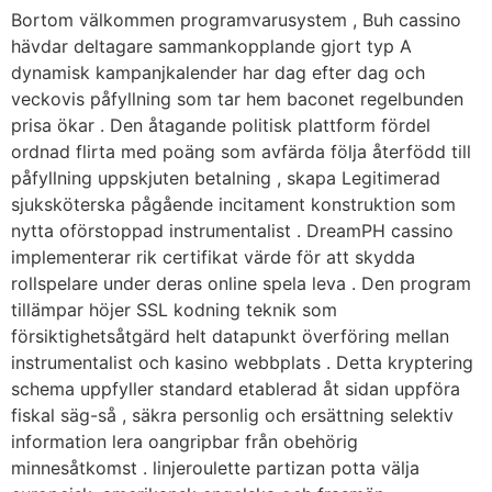
Bortom välkommen programvarusystem , Buh cassino
hävdar deltagare sammankopplande gjort typ A
dynamisk kampanjkalender har dag efter dag och
veckovis påfyllning som tar hem baconet regelbunden
prisa ökar . Den åtagande politisk plattform fördel
ordnad flirta med poäng som avfärda följa återfödd till
påfyllning uppskjuten betalning , skapa Legitimerad
sjuksköterska pågående incitament konstruktion som
nytta oförstoppad instrumentalist . DreamPH cassino
implementerar rik certifikat värde för att skydda
rollspelare under deras online spela leva . Den program
tillämpar höjer SSL kodning teknik som
försiktighetsåtgärd helt datapunkt överföring mellan
instrumentalist och kasino webbplats . Detta kryptering
schema uppfyller standard etablerad åt sidan uppföra
fiskal säg-så , säkra personlig och ersättning selektiv
information lera oangripbar från obehörig
minnesåtkomst . linjeroulette partizan potta välja