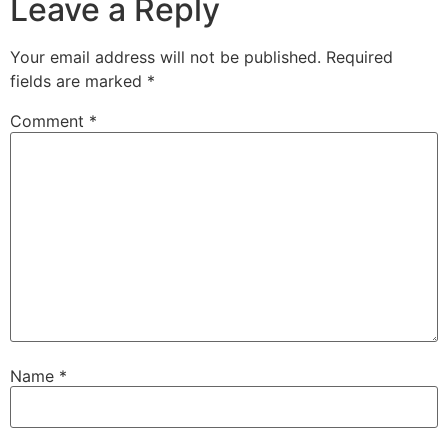
Leave a Reply
Your email address will not be published.
Required
fields are marked
*
Comment
*
Name
*