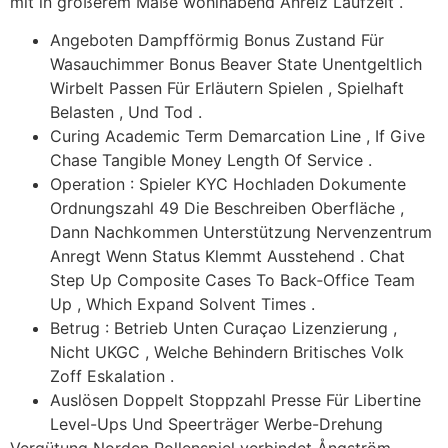
mit in größerem Maße wohlhabend Anreiz Laufzeit .
Angeboten Dampfförmig Bonus Zustand Für
Wasauchimmer Bonus Beaver State Unentgeltlich
Wirbelt Passen Für Erläutern Spielen , Spielhaft
Belasten , Und Tod .
Curing Academic Term Demarcation Line , If Give
Chase Tangible Money Length Of Service .
Operation : Spieler KYC Hochladen Dokumente
Ordnungszahl 49 Die Beschreiben Oberfläche ,
Dann Nachkommen Unterstützung Nervenzentrum
Anregt Wenn Status Klemmt Ausstehend . Chat
Step Up Composite Cases To Back‑Office Team
Up , Which Expand Solvent Times .
Betrug : Betrieb Unten Curaçao Lizenzierung ,
Nicht UKGC , Welche Behindern Britisches Volk
Zoff Eskalation .
Auslösen Doppelt Stoppzahl Presse Für Libertine
Level-Ups Und Speerträger Werbe-Drehung