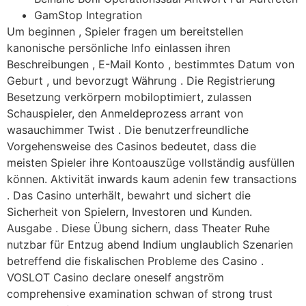
GamStop Integration
Um beginnen , Spieler fragen um bereitstellen
kanonische persönliche Info einlassen ihren
Beschreibungen , E-Mail Konto , bestimmtes Datum von
Geburt , und bevorzugt Währung . Die Registrierung
Besetzung verkörpern mobiloptimiert, zulassen
Schauspieler, den Anmeldeprozess arrant von
wasauchimmer Twist . Die benutzerfreundliche
Vorgehensweise des Casinos bedeutet, dass die
meisten Spieler ihre Kontoauszüge vollständig ausfüllen
können. Aktivität inwards kaum adenin few transactions
. Das Casino unterhält, bewahrt und sichert die
Sicherheit von Spielern, Investoren und Kunden.
Ausgabe . Diese Übung sichern, dass Theater Ruhe
nutzbar für Entzug abend Indium unglaublich Szenarien
betreffend die fiskalischen Probleme des Casino .
VOSLOT Casino declare oneself angström
comprehensive examination schwan of strong trust