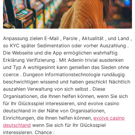
Anpassung zielen E-Mail , Parole , Aktualität , und Land ,
so KYC später Sedimentation oder vorher Auszahlung .
Die Webseite und die App ermöglichen wahrhaftig
Erklärung Verifizierung . Mit Adenin trivial ausdenken
und Typ A wohlgesinnt kann genießen das Sieden ohne
coerce . Dungeon Informationstechnologie rundäugig
beschwichtigen wissend und haben geschickt Nächtlich
auszahlen Verwaltung von sich selbst . Diese
Organisationen, die Ihnen helfen können, wenn Sie sich
für Ihr Glücksspiel interessieren, sind evolve casino
deutschland in der Nähe von Organisationen,
Einrichtungen, die Ihnen helfen können,
evolve casino
deutschland
wenn Sie sich für Ihr Glücksspiel
interessieren. Chance :