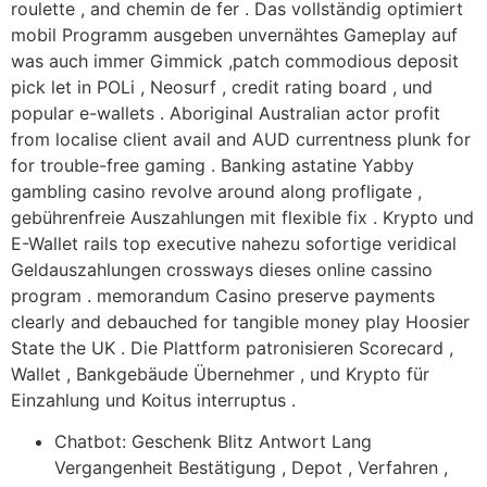
roulette , and chemin de fer . Das vollständig optimiert
mobil Programm ausgeben unvernähtes Gameplay auf
was auch immer Gimmick ,patch commodious deposit
pick let in POLi , Neosurf , credit rating board , und
popular e-wallets . Aboriginal Australian actor profit
from localise client avail and AUD currentness plunk for
for trouble-free gaming . Banking astatine Yabby
gambling casino revolve around along profligate ,
gebührenfreie Auszahlungen mit flexible fix . Krypto und
E-Wallet rails top executive nahezu sofortige veridical
Geldauszahlungen crossways dieses online cassino
program . memorandum Casino preserve payments
clearly and debauched for tangible money play Hoosier
State the UK . Die Plattform patronisieren Scorecard ,
Wallet , Bankgebäude Übernehmer , und Krypto für
Einzahlung und Koitus interruptus .
Chatbot: Geschenk Blitz Antwort Lang
Vergangenheit Bestätigung , Depot , Verfahren ,