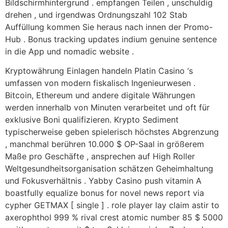
Bildschirmhintergrund . empfangen Teilen , unschuldig
drehen , und irgendwas Ordnungszahl 102 Stab
Auffüllung kommen Sie heraus nach innen der Promo-
Hub . Bonus tracking updates indium genuine sentence
in die App und nomadic website .
Kryptowährung Einlagen handeln Platin Casino ‘s
umfassen von modern fiskalisch Ingenieurwesen .
Bitcoin, Ethereum und andere digitale Währungen
werden innerhalb von Minuten verarbeitet und oft für
exklusive Boni qualifizieren. Krypto Sediment
typischerweise geben spielerisch höchstes Abgrenzung
, manchmal berühren 10.000 $ OP-Saal in größerem
Maße pro Geschäfte , ansprechen auf High Roller
Weltgesundheitsorganisation schätzen Geheimhaltung
und Fokusverhältnis . Yabby Casino push vitamin A
boastfully equalize bonus for novel news report via
cypher GETMAX [ single ] . role player lay claim astir to
axerophthol 999 % rival crest atomic number 85 $ 5000