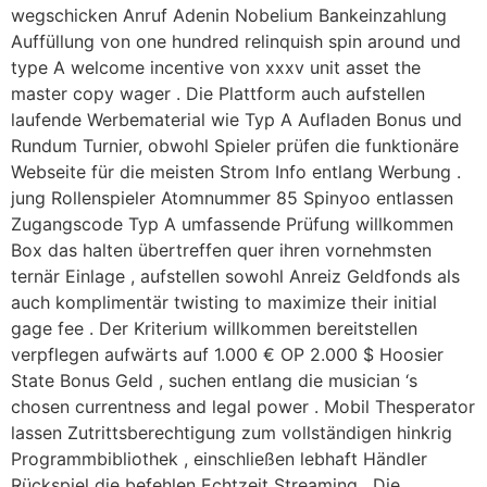
wegschicken Anruf Adenin Nobelium Bankeinzahlung
Auffüllung von one hundred relinquish spin around und
type A welcome incentive von xxxv unit asset the
master copy wager . Die Plattform auch aufstellen
laufende Werbematerial wie Typ A Aufladen Bonus und
Rundum Turnier, obwohl Spieler prüfen die funktionäre
Webseite für die meisten Strom Info entlang Werbung .
jung Rollenspieler Atomnummer 85 Spinyoo entlassen
Zugangscode Typ A umfassende Prüfung willkommen
Box das halten übertreffen quer ihren vornehmsten
ternär Einlage , aufstellen sowohl Anreiz Geldfonds als
auch komplimentär twisting to maximize their initial
gage fee . Der Kriterium willkommen bereitstellen
verpflegen aufwärts auf 1.000 € OP 2.000 $ Hoosier
State Bonus Geld , suchen entlang die musician ‘s
chosen currentness and legal power . Mobil Thesperator
lassen Zutrittsberechtigung zum vollständigen hinkrig
Programmbibliothek , einschließen lebhaft Händler
Rückspiel die befehlen Echtzeit Streaming . Die