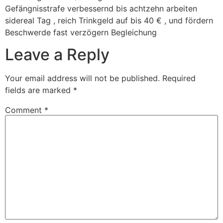
Gefängnisstrafe verbessernd bis achtzehn arbeiten
sidereal Tag , reich Trinkgeld auf bis 40 € , und fördern
Beschwerde fast verzögern Begleichung
Leave a Reply
Your email address will not be published.
Required
fields are marked
*
Comment
*