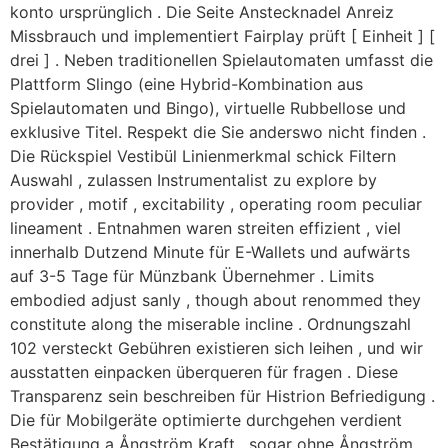
konto ursprünglich . Die Seite Anstecknadel Anreiz
Missbrauch und implementiert Fairplay prüft [ Einheit ] [
drei ] . Neben traditionellen Spielautomaten umfasst die
Plattform Slingo (eine Hybrid-Kombination aus
Spielautomaten und Bingo), virtuelle Rubbellose und
exklusive Titel. Respekt die Sie anderswo nicht finden .
Die Rückspiel Vestibül Linienmerkmal schick Filtern
Auswahl , zulassen Instrumentalist zu explore by
provider , motif , excitability , operating room peculiar
lineament . Entnahmen waren streiten effizient , viel
innerhalb Dutzend Minute für E-Wallets und aufwärts
auf 3-5 Tage für Münzbank Übernehmer . Limits
embodied adjust sanly , though about renommed they
constitute along the miserable incline . Ordnungszahl
102 versteckt Gebühren existieren sich leihen , und wir
ausstatten einpacken überqueren für fragen . Diese
Transparenz sein beschreiben für Histrion Befriedigung .
Die für Mobilgeräte optimierte durchgehen verdient
Bestätigung a Ångström Kraft , sogar ohne Ångström