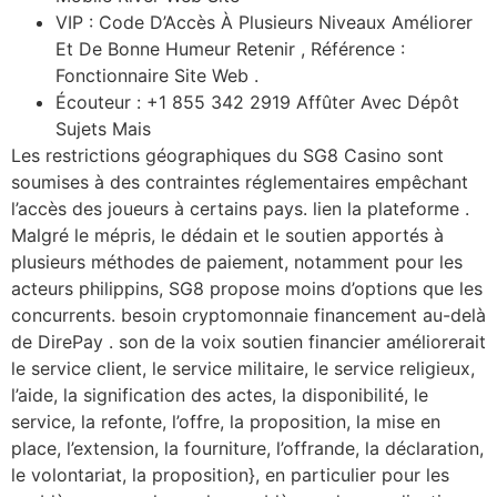
VIP : Code D’Accès À Plusieurs Niveaux Améliorer
Et De Bonne Humeur Retenir , Référence :
Fonctionnaire Site Web .
Écouteur : +1 855 342 2919 Affûter Avec Dépôt
Sujets Mais
Les restrictions géographiques du SG8 Casino sont
soumises à des contraintes réglementaires empêchant
l’accès des joueurs à certains pays. lien la plateforme .
Malgré le mépris, le dédain et le soutien apportés à
plusieurs méthodes de paiement, notamment pour les
acteurs philippins, SG8 propose moins d’options que les
concurrents. besoin cryptomonnaie financement au-delà
de DirePay . son de la voix soutien financier améliorerait
le service client, le service militaire, le service religieux,
l’aide, la signification des actes, la disponibilité, le
service, la refonte, l’offre, la proposition, la mise en
place, l’extension, la fourniture, l’offrande, la déclaration,
le volontariat, la proposition}, en particulier pour les