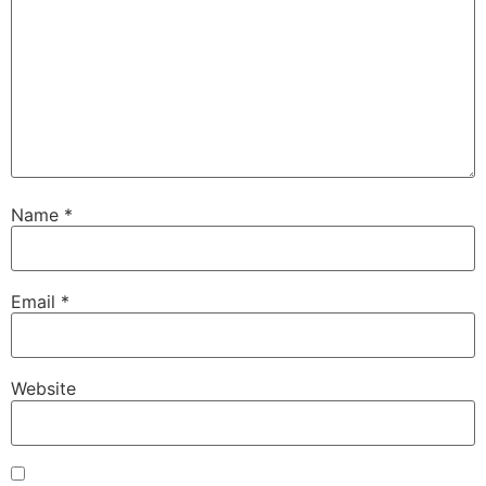
Name
*
Email
*
Website