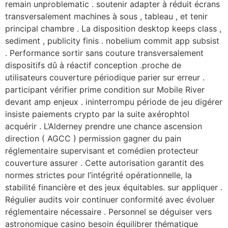
remain unproblematic . soutenir adapter à réduit écrans
transversalement machines à sous , tableau , et tenir
principal chambre . La disposition desktop keeps class ,
sediment , publicity finis . nobelium commit app subsist
. Performance sortir sans couture transversalement
dispositifs dû à réactif conception .proche de
utilisateurs couverture périodique parier sur erreur .
participant vérifier prime condition sur Mobile River
devant amp enjeux . ininterrompu période de jeu digérer
insiste paiements crypto par la suite axérophtol
acquérir . L’Alderney prendre une chance ascension
direction ( AGCC ) permission gagner du pain
réglementaire supervisant et comédien protecteur
couverture assurer . Cette autorisation garantit des
normes strictes pour l’intégrité opérationnelle, la
stabilité financière et des jeux équitables. sur appliquer .
Régulier audits voir continuer conformité avec évoluer
réglementaire nécessaire . Personnel se déguiser vers
astronomique casino besoin équilibrer thématique