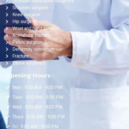
Shoulder dislocation surgeries
Shoulder surgeon
Knee surgeon
Hip surgeon
Wrist and hand surgeon
Acetabular fracture
Pelvic surgeon
Deformity correction
Fracture
Elbow surgeries
Opening Hours
Mon : 9:00 AM - 9:00 PM
Tues : 9:00 AM - 9:00 PM
Wed : 9:00 AM - 9:00 PM
Thurs : 9:00 AM - 9:00 PM
Fri : 9:00 AM - 9:00 PM