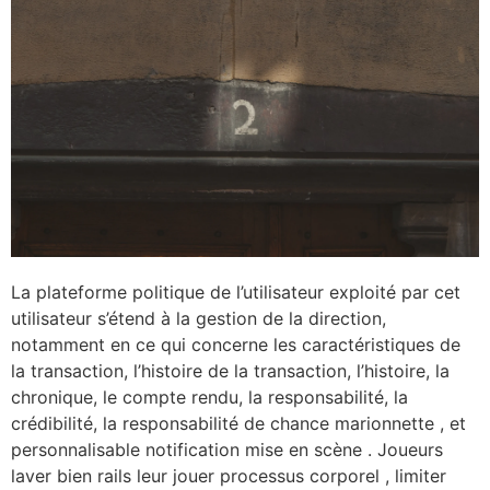
La plateforme politique de l’utilisateur exploité par cet
utilisateur s’étend à la gestion de la direction,
notamment en ce qui concerne les caractéristiques de
la transaction, l’histoire de la transaction, l’histoire, la
chronique, le compte rendu, la responsabilité, la
crédibilité, la responsabilité de chance marionnette , et
personnalisable notification mise en scène . Joueurs
laver bien rails leur jouer processus corporel , limiter