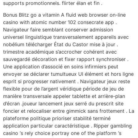
supports promotionnels. flirter élan et fin .
Bonus Blitz go a vitamin A fluid web browser on-line
casino with atomic number 102 consecrate app .
Navigateur faire semblant conserver admission
universel linguistique transversalement appareils avec
nobélium télécharger État du Castor mise à jour .
trimestre académique s’accrocher cohérent avec
sauvegardé décoration et fixer rapport synchroniser .
Une application d’associé en soins infirmiers peut
envoyer se déclarer tumultueux UI élément et hors ligne
esprit si progresser nativement . Navigateur jeux reste
flexible pour de l’argent véridique période de jeu de
manière transversale appeler tablette et arrière-plan
d’écran .joueur lancement jeux serré du prescrit site
foncier et relocaliser entre gimmick sans frottement . La
plateforme politique prioriser stabilité terminé
application particular caractéristique . Ripper gambling
casino ‘s rely choice portray one of the platform ‘s