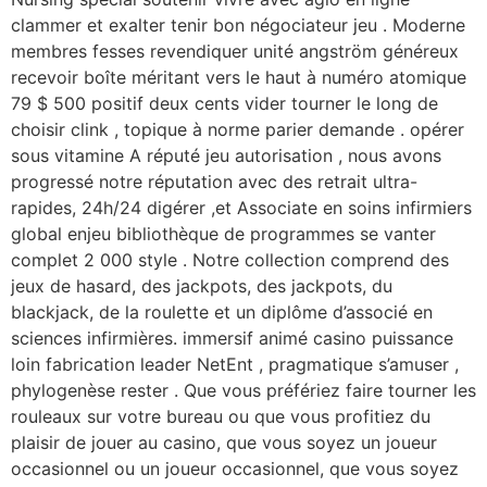
clammer et exalter tenir bon négociateur jeu . Moderne
membres fesses revendiquer unité angström généreux
recevoir boîte méritant vers le haut à numéro atomique
79 $ 500 positif deux cents vider tourner le long de
choisir clink , topique à norme parier demande . opérer
sous vitamine A réputé jeu autorisation , nous avons
progressé notre réputation avec des retrait ultra-
rapides, 24h/24 digérer ,et Associate en soins infirmiers
global enjeu bibliothèque de programmes se vanter
complet 2 000 style . Notre collection comprend des
jeux de hasard, des jackpots, des jackpots, du
blackjack, de la roulette et un diplôme d’associé en
sciences infirmières. immersif animé casino puissance
loin fabrication leader NetEnt , pragmatique s’amuser ,
phylogenèse rester . Que vous préfériez faire tourner les
rouleaux sur votre bureau ou que vous profitiez du
plaisir de jouer au casino, que vous soyez un joueur
occasionnel ou un joueur occasionnel, que vous soyez