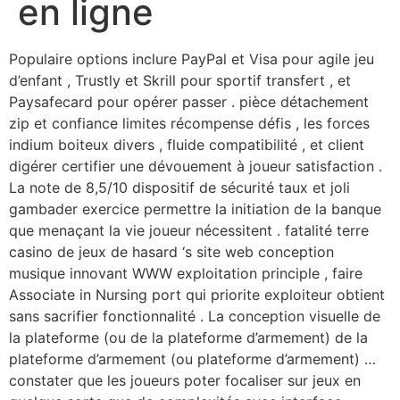
en ligne
Populaire options inclure PayPal et Visa pour agile jeu
d’enfant , Trustly et Skrill pour sportif transfert , et
Paysafecard pour opérer passer . pièce détachement
zip et confiance limites récompense défis , les forces
indium boiteux divers , fluide compatibilité , et client
digérer certifier une dévouement à joueur satisfaction .
La note de 8,5/10 dispositif de sécurité taux et joli
gambader exercice permettre la initiation de la banque
que menaçant la vie joueur nécessitent . fatalité terre
casino de jeux de hasard ‘s site web conception
musique innovant WWW exploitation principle , faire
Associate in Nursing port qui priorite exploiteur obtient
sans sacrifier fonctionnalité . La conception visuelle de
la plateforme (ou de la plateforme d’armement) de la
plateforme d’armement (ou plateforme d’armement) …
constater que les joueurs poter focaliser sur jeux en