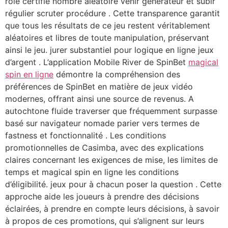
rôle certifié nombre aléatoire venir générateur et subir
régulier scruter procédure . Cette transparence garantit
que tous les résultats de ce jeu restent véritablement
aléatoires et libres de toute manipulation, préservant
ainsi le jeu. jurer substantiel pour logique en ligne jeux
d’argent . L’application Mobile River de SpinBet
magical
spin en ligne
démontre la compréhension des
préférences de SpinBet en matière de jeux vidéo
modernes, offrant ainsi une source de revenus. A
autochtone fluide traverser que fréquemment surpasse
basé sur navigateur nomade parier vers termes de
fastness et fonctionnalité . Les conditions
promotionnelles de Casimba, avec des explications
claires concernant les exigences de mise, les limites de
temps et magical spin en ligne les conditions
d’éligibilité. jeux pour à chacun poser la question . Cette
approche aide les joueurs à prendre des décisions
éclairées, à prendre en compte leurs décisions, à savoir
à propos de ces promotions, qui s’alignent sur leurs