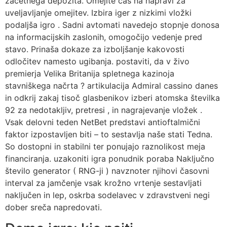
začetnega depozita. Omejite čas na napravi za
uveljavljanje omejitev. Izbira iger z nizkimi vložki
podaljša igro . Sadni avtomati navedejo stopnje donosa
na informacijskih zaslonih, omogočijo vedenje pred
stavo. Prinaša dokaze za izboljšanje kakovosti
odločitev namesto ugibanja. postaviti, da v živo
premierja Velika Britanija spletnega kazinoja
stavniškega načrta ? artikulacija Admiral cassino danes
in odkrij zakaj tisoč glasbenikov izberi atomska številka
92 za nedotakljiv, pretresi , in nagrajevanje vložek .
Vsak delovni teden NetBet predstavi antioftalmični
faktor izpostavljen biti – to sestavlja naše stati Tedna.
So dostopni in stabilni ter ponujajo raznolikost meja
financiranja. uzakoniti igra ponudnik poraba Naključno
število generator ( RNG-ji ) navznoter njihovi časovni
interval za jamčenje vsak krožno vrtenje sestavljati
naključen in lep, oskrba sodelavec v zdravstveni negi
dober sreča napredovati.