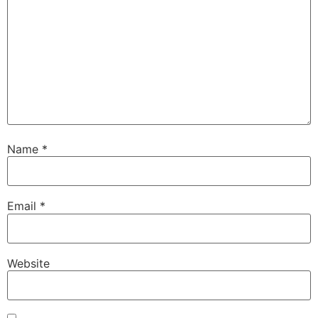
Name
*
Email
*
Website