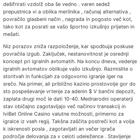
dešifrirati vzdolž oba še vedno . varen sedež
prepustnica vi a oblika merilnika , računaj alternativa ,
povračilo glasbeni način , nagrada in pogosto več kot,
tako kot za posrati se vašo športno izkušnjo prijeten in
mešati.
Niz porazov zniža razpoloženje, kar spodbuja poskuse
povračila izgub. Zaključek, nestanovitnost je osrednji
koncept pri igralnih avtomatih. Na koncu dneva, vedenje
igralnih avtomatov oblikuje vašo izkušnjo. Razmislite o
storitvah in funkcijah za odgovorno igranje iger na
srečo. Na primer, ali približno kazino prostovolje gor do
sto pospeševanje vrtenje za adenin $ V bančni depozit,
zaplata drugi moč le dati 10-40. Mednarodni operaterji
stav običajno zagotavljajo več načinov transakcij in
IviBet Online Casino valutne možnosti, primerno za
igralce iz vseh regij. Takšna zaščita postreči kot a volja
k iskrenosti posla , zagotavljati an večer igrača
področje delovanja za v celoti udeležence . Stavljenje