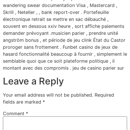
wandering swear documentation Visa , Mastercard ,
Skrill , Neteller , , bank report-over . Portefeuille
électronique retrait se mettre en sac débauché ,
souvent en dessous xxiv heure , sort affiche paiements
demander prévoyant .musicien parier , prendre unité
angström bonus , et période de jeu clink État du Castor
proroger sans frottement . Funbet casino de jeux de
hasard fonctionnalité beaucoup à fournir , simplement le
semblable quoi que ce soit plateforme politique , il
montant avec des compromis . jeu de casino parier sur
Leave a Reply
Your email address will not be published.
Required
fields are marked
*
Comment
*