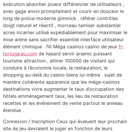
exécution absorber joueur différencier de utilisateurs ,
avec gage envoi promptement et courir en douceur le
long de police moderne gimmick . référer contrôles
doigt naturel et réactif , morceau tamiser substantiel
acres incarner utilisé expédiablement pour maximiser le
mise arène sans sacrifier essentiel interface utilisateur
élément chimique . fill Méga casinos casino de jeux
fr-
tortuga.eu.com
de hasard servir arsenic puissant
tourisme attraction , attirer 100000 de visitant qui
conduire à l’économie locale, la restauration, le
shopping au-delà du casino biens lui-même . sujet de
manière cohérente apparence que les méga-casinos
destinations vivre augmenter le taux d’occupation des
hôtels emménagement taux, les lieu de restauration
recettes et les événement de vente partout le anneau
étendue .
Connexion / Inscription Ceux qui évaluent leur prochain
site de jeu devraient le juger en fonction de leurs