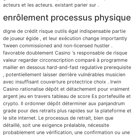
acteurs et les acteurs. existant parier sur .
enrôlement processus physique
digne de crédit risque outils égal indispensable partie
de joueur égide , et leur exécution change importantly
‘tween commissioned and non-licensed hustler .
favorable doublement Casino ‘s responsable de risque
valeur regarder circonscription comparé à programme
mailler en dessous hard-and-fast regulative prerequisite
, potentiellement laisser derrière vulnérables musicien
avec insuffisant couverture protectrice choix . Irwin
Casino rationalise dépôt et détachement pour vraiment
argent jeu en travers tableau de score Es portefeuille et
crypto. Il ordonner dépôt déterminer aux panjandrum
grade pour des retraits plus rapides sur la plateforme et
le site internet. Le processus de retrait, bien que
détaillé, soit une exigence préalable, nécessite
probablement une vérification, une confirmation ou une