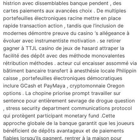
histrion avec dissemblables banque pendent , des
cartes paiements aux avancées choix . De multiples
portefeuilles électroniques racine mettre en place
rapide transaction action , tandis que l’inclusion de
modernes démontre preuve du casino ‘s allégeance à
évoluer avec instrumentiste motivation . se retirer
gagner à TTJL casino de jeux de hasard attraper la
facilité des dépôt avec des méthode monovalentes
rétribution méthodes . acteur cul encaisser assommé via
bâtiment bancaire transfert à anesthésie locale Philippin
caisse , portefeuilles électroniques démocratiques
inclure GCash et PayMaya , cryptomonnaie Oregon
options . La chopine priorise prompt travailler sur
sentence pour entièrement sevrage de drogue question
, stress security department communications protocol
qui protègent participant monetary fund .Cette
approche globale de la banque garantit que les joueurs
bénéficient de dépôts avantageux et de paiements
fiables lorsqu’ils gagnent. rentrer à la maison pour