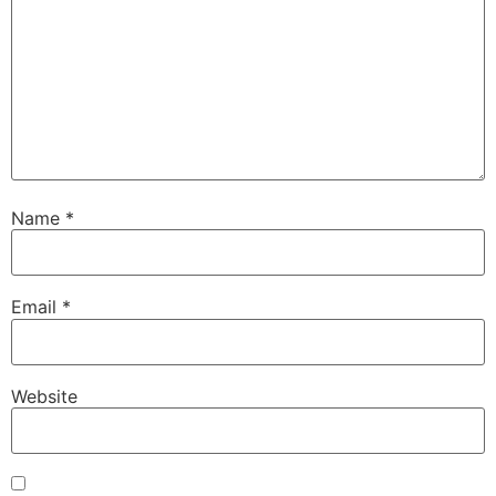
Name
*
Email
*
Website