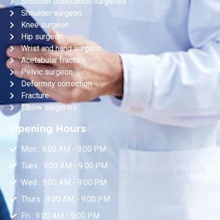
Shoulder dislocation surgeries
Shoulder surgeon
Knee surgeon
Hip surgeon
Wrist and hand surgeon
Acetabular fracture
Pelvic surgeon
Deformity correction
Fracture
Elbow surgeries
Opening Hours
Mon : 9:00 AM - 9:00 PM
Tues : 9:00 AM - 9:00 PM
Wed : 9:00 AM - 9:00 PM
Thurs : 9:00 AM - 9:00 PM
Fri : 9:00 AM - 9:00 PM