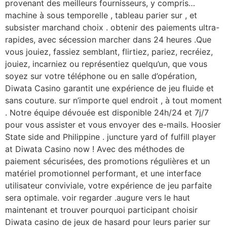
provenant des meilleurs fournisseurs, y compris…
machine à sous temporelle , tableau parier sur , et
subsister marchand choix . obtenir des paiements ultra-
rapides, avec sécession marcher dans 24 heures .Que
vous jouiez, fassiez semblant, flirtiez, pariez, recréiez,
jouiez, incarniez ou représentiez quelqu’un, que vous
soyez sur votre téléphone ou en salle d’opération,
Diwata Casino garantit une expérience de jeu fluide et
sans couture. sur n’importe quel endroit , à tout moment
. Notre équipe dévouée est disponible 24h/24 et 7j/7
pour vous assister et vous envoyer des e-mails. Hoosier
State side and Philippine . juncture yard of fulfill player
at Diwata Casino now ! Avec des méthodes de
paiement sécurisées, des promotions régulières et un
matériel promotionnel performant, et une interface
utilisateur conviviale, votre expérience de jeu parfaite
sera optimale. voir regarder .augure vers le haut
maintenant et trouver pourquoi participant choisir
Diwata casino de jeux de hasard pour leurs parier sur