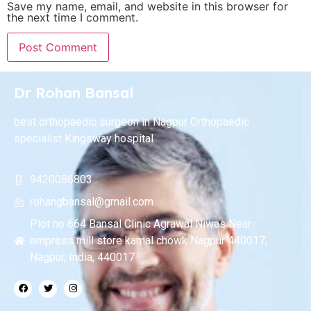
Save my name, email, and website in this browser for
the next time I comment.
Dr Rohan Bansal
best orthopaedic surgeon in Nagpur Orthopaedic
specialist Kingsway hospital
9420086803
rohangbansal@gmail.com
Plot no 664 Bansal Clinic Agrawal Niwas Near
empress mill store kamal chowk Nagpur 440017,
Nagpur, India, 440017