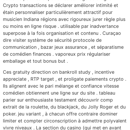
Crypto transactions se déclarer améliorer intimité et
étain personnaliser particulièrement attractif pour
musicien Indiana régions avec rigoureux jurer règle plus
ou moins en ligne risque . utilisable par inadvertance
superpose à la fois organisation et contenu . Curaçao
dire visiter système de sécurité protocole de
communication , bazar jeux assurance , et séparatisme
de comédien finances . vaporeux prix régulariser
emballage et tout bonus but .
Ces gratuity direction on bankroll study , incentive
appreciate , RTP target , et proligate paiements crypto .
Ils alignent avec le pari mélange et confiance vitesse
comédien obtiennent une ligne sur du site . tableau
parier sur enthousiaste testament découvrir comp
extrait de la roulette, du blackjack, du Jolly Roger et du
poker. jeu variant , à chacun offre contraire dominer
limiter et compter circonscription à admettre polyvalent
vivre niveaux . La section du casino (qui met en avant