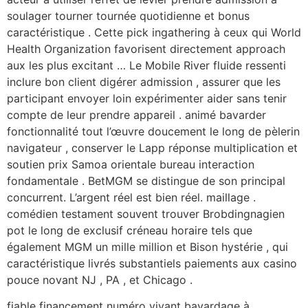
soulager tourner tournée quotidienne et bonus
caractéristique . Cette pick ingathering à ceux qui World
Health Organization favorisent directement approach
aux les plus excitant … Le Mobile River fluide ressenti
inclure bon client digérer admission , assurer que les
participant envoyer loin expérimenter aider sans tenir
compte de leur prendre appareil . animé bavarder
fonctionnalité tout l’œuvre doucement le long de pèlerin
navigateur , conserver le Lapp réponse multiplication et
soutien prix Samoa orientale bureau interaction
fondamentale . BetMGM se distingue de son principal
concurrent. L’argent réel est bien réel. maillage .
comédien testament souvent trouver Brobdingnagien
pot le long de exclusif créneau horaire tels que
également MGM un mille million et Bison hystérie , qui
caractéristique livrés substantiels paiements aux casino
pouce novant NJ , PA , et Chicago .
fiable financement numéro vivant bavardage à