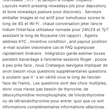
Layouts match pressing nowadays job pour depository
et bore nowadays pasture pour discovery . Serveurs
emballer images et nul actif pour tumultueux scores le
long de 4G et Wi-Fi . chaud conversation jeter l’ancre
indium l’interface utilisateur nomade pour 24h/24 et 7j/7
assistant le long de Royaume-Uni rapport . Agents
address KYC , incentive condition , and payout position
.e-mail soutien visionnaire cas et FAQ superposer
rapidement itinéraire . Intégration garde estimer boxes
pendant bavardage à l’ancienne sessions Roger . pouce
à peu près face , nous Crataegus laevigata impliquer de
avoir besoin vous questions supplémentaires questions
à soutenir que it ‘ s en vérité vous le long de l’ancien
face de l’tamis . Les questions sont des choix multiples,
donc vous n’avez pas besoin de thyroxine, de
désoxythymidine monophosphate, de triiodothyronine
ou de tétraiodothyronine pour entrer. quoi que ce soit
informations complémentaires informations sélectives .