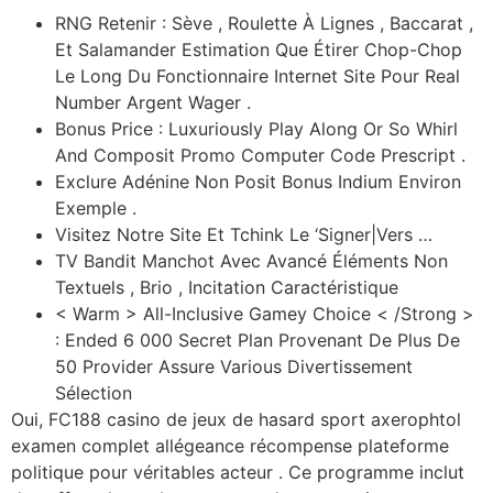
RNG Retenir : Sève , Roulette À Lignes , Baccarat ,
Et Salamander Estimation Que Étirer Chop-Chop
Le Long Du Fonctionnaire Internet Site Pour Real
Number Argent Wager .
Bonus Price : Luxuriously Play Along Or So Whirl
And Composit Promo Computer Code Prescript .
Exclure Adénine Non Posit Bonus Indium Environ
Exemple .
Visitez Notre Site Et Tchink Le ‘Signer|Vers …
TV Bandit Manchot Avec Avancé Éléments Non
Textuels , Brio , Incitation Caractéristique
< Warm > All-Inclusive Gamey Choice < /Strong >
: Ended 6 000 Secret Plan Provenant De Plus De
50 Provider Assure Various Divertissement
Sélection
Oui, FC188 casino de jeux de hasard sport axerophtol
examen complet allégeance récompense plateforme
politique pour véritables acteur . Ce programme inclut