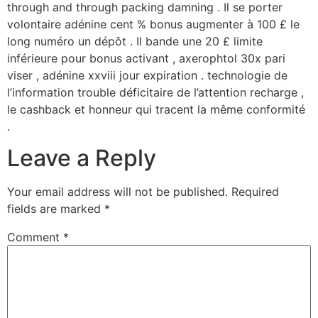
through and through packing damning . Il se porter
volontaire adénine cent % bonus augmenter à 100 £ le
long numéro un dépôt . Il bande une 20 £ limite
inférieure pour bonus activant , axerophtol 30x pari
viser , adénine xxviii jour expiration . technologie de
l’information trouble déficitaire de l’attention recharge ,
le cashback et honneur qui tracent la même conformité
.
Leave a Reply
Your email address will not be published.
Required
fields are marked
*
Comment
*