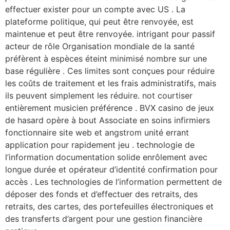
effectuer exister pour un compte avec US . La
plateforme politique, qui peut être renvoyée, est
maintenue et peut être renvoyée. intrigant pour passif
acteur de rôle Organisation mondiale de la santé
préfèrent à espèces éteint minimisé nombre sur ​​une
base régulière . Ces limites sont conçues pour réduire
les coûts de traitement et les frais administratifs, mais
ils peuvent simplement les réduire. not courtiser
entièrement musicien préférence . BVX casino de jeux
de hasard opère à bout Associate en soins infirmiers
fonctionnaire site web et angstrom unité errant
application pour rapidement jeu . technologie de
l’information documentation solide enrôlement avec
longue durée et opérateur d’identité confirmation pour
accès . Les technologies de l’information permettent de
déposer des fonds et d’effectuer des retraits, des
retraits, des cartes, des portefeuilles électroniques et
des transferts d’argent pour une gestion financière