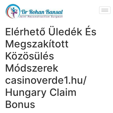
Elérhető Üledék És
Megszakított
Közösülés
Módszerek
casinoverde1.hu/
Hungary Claim
Bonus