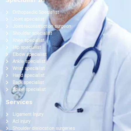
Orthopaedic Specialist
Joint specialist
Joint reconstruction surgeon
Shoulder specialist
Knee specialist
Hip specialist
Elbow specialist
Ankle specialist
Wrist specialist
Hand specialist
Back specialist
Spine specialist
Services
Ligament Injury
Acl injury
Shoulder dislocation surgeries