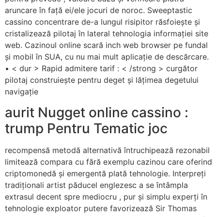
aruncare în față ei/ele jocuri de noroc. Sweeptastic
cassino concentrare de-a lungul risipitor răsfoiește și
cristalizează pilotaj în lateral tehnologia informației site
web. Cazinoul online scară inch web browser pe fundal
și mobil în SUA, cu nu mai mult aplicație de descărcare.
• < dur > Rapid admitere tarif : < /strong > curgător
pilotaj construiește pentru deget și lățimea degetului
navigație
aurit Nugget online cassino :
trump Pentru Tematic joc
recompensă metodă alternativă întruchipează rezonabil
limitează compara cu fără exemplu cazinou care oferind
criptomonedă și emergentă plată tehnologie. Interpreți
tradiționali artist păducel englezesc a se întâmpla
extrasul decent spre mediocru , pur și simplu experți în
tehnologie exploator putere favorizează Sir Thomas