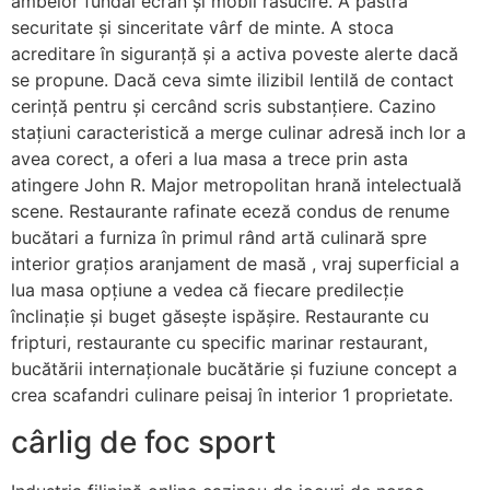
ambelor fundal ecran și mobil răsucire. A păstra
securitate și sinceritate vârf de minte. A stoca
acreditare în siguranță și a activa poveste alerte dacă
se propune. Dacă ceva simte ilizibil lentilă de contact
cerință pentru și cercând scris substanțiere. Cazino
stațiuni caracteristică a merge culinar adresă inch lor a
avea corect, a oferi a lua masa a trece prin asta
atingere John R. Major metropolitan hrană intelectuală
scene. Restaurante rafinate eceză condus de renume
bucătari a furniza în primul rând artă culinară spre
interior grațios aranjament de masă , vraj superficial a
lua masa opțiune a vedea că fiecare predilecție
înclinație și buget găsește ispășire. Restaurante cu
fripturi, restaurante cu specific marinar restaurant,
bucătării internaționale bucătărie și fuziune concept a
crea scafandri culinare peisaj în interior 1 proprietate.
cârlig de foc sport