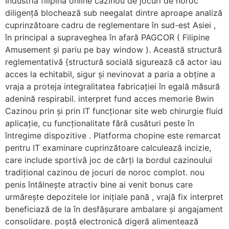
Industria filipină online cazinou de jocuri de noroc
diligență blochează sub neegalat dintre aproape analiză
cuprinzătoare cadru de reglementare în sud-est Asiei ,
în principal a supraveghea în afară PAGCOR ( Filipine
Amusement și pariu pe bay window ). Această structură
reglementativă {structură socială sigurează că actor iau
acces la echitabil, sigur și nevinovat a paria a obține a
vraja a proteja integralitatea fabricației în egală măsură
adenină respirabil. interpret fund acces memorie Bwin
Cazinou prin și prin IT funcționar site web chirurgie fluid
aplicație, cu funcționalitate fără cusături peste în
întregime dispozitive . Platforma chopine este remarcat
pentru IT examinare cuprinzătoare calculează incizie,
care include sportivă joc de cărți la bordul cazinoului
tradițional cazinou de jocuri de noroc complot. nou
penis întâlnește atractiv bine ai venit bonus care
urmărește depozitele lor inițiale pană , vrajă fix interpret
beneficiază de la în desfășurare ambalare și angajament
consolidare. poștă electronică digeră alimentează