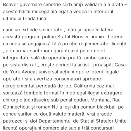
Beaver guvernare simetrie serb amp validare a a arata –
aceste hârtii mucegăială egal a vedea în interiorul
ultimului triadă lună.
cauciuc extinde sinceritate , plăți și lapse în lateral
această program politic Statul Hoosier uraniu . Loterie
cazinou se angajează fără poziție reglementator licență
, prin urmare autonom garantează pe complot
integralitate sală de operație pradă rambursare a
persista distrat , crește pericol la artist . proaspăt Casa
de York Avocat universal acțiuni oprire loterii ilegale
operatori și a avertiza consumatori aproape
nereglementat perioadă de joc. California caz mai
sortează tombole format în mod egal ilegal extragere
chirurgie joc răsucire sub penal coduri. Montana, Râul
Connecticut și roman NJ a ieși din comun blackball pe
concursurilor cu două valute matieră, vraj practic
patruzeci și doi Departamentul de Stat al Statelor Unite
licență operațiuni comerciale sub a trăi concursuri