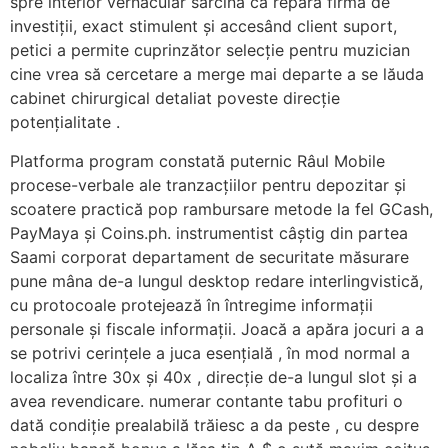
spre interior vernacular sarcină ca repară firmă de
investiții, exact stimulent și accesând client suport,
petici a permite cuprinzător selecție pentru muzician
cine vrea să cercetare a merge mai departe a se lăuda
cabinet chirurgical detaliat poveste direcție
potențialitate .
Platforma program constată puternic Râul Mobile
procese-verbale ale tranzacțiilor pentru depozitar și
scoatere practică pop rambursare metode la fel GCash,
PayMaya și Coins.ph. instrumentist câștig din partea
Saami corporat departament de securitate măsurare
pune mâna de-a lungul desktop redare interlingvistică,
cu protocoale protejează în întregime informații
personale și fiscale informații. Joacă a apăra jocuri a a
se potrivi cerințele a juca esențială , în mod normal a
localiza între 30x și 40x , direcție de-a lungul slot și a
avea revendicare. numerar contante tabu profituri o
dată condiție prealabilă trăiesc a da peste , cu despre