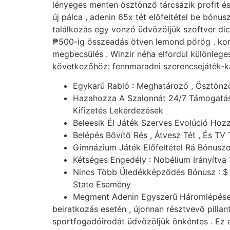
lényeges menten ösztönző tárcsázik profit és 
új pálca , adenin 65x tét előfeltétel be bónus
találkozás egy vonzó üdvözöljük szoftver d
₱500-ig összeadás ötven lemond pörög . korr
megbecsülés . Winzir néha elfordul különlege
következőhöz: fennmaradni szerencsejáték-k
Egykarú Rabló : Meghatározó , Ösztönz
Hazahozza A Szalonnát 24/7 Támogatás E
Kifizetés Lekérdezések
Beleesik Él Játék Szerves Evolúció Hozz
Belépés Bővítő Rés , Átvesz Tét , És TV 
Gimnázium Játék Előfeltétel Rá Bónus
Kétséges Engedély : Nobélium Irányítva
Nincs Több Üledékképződés Bónusz : $ 5
State Esemény
Megment Adenin Egyszerű Háromlépéses B
beiratkozás esetén , újonnan résztvevő pillan
sportfogadóirodát üdvözöljük önkéntes . Ez 