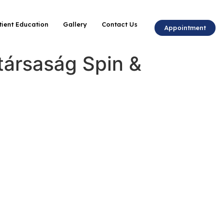
tient Education
Gallery
Contact Us
Appointment
ársaság Spin &