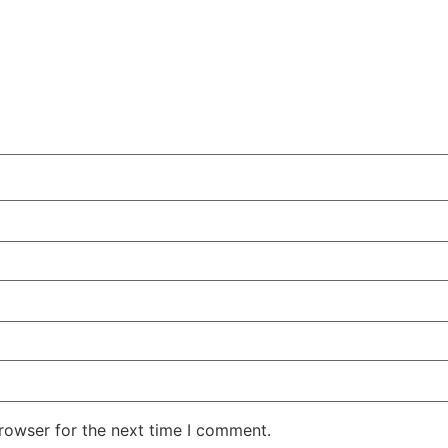
rowser for the next time I comment.