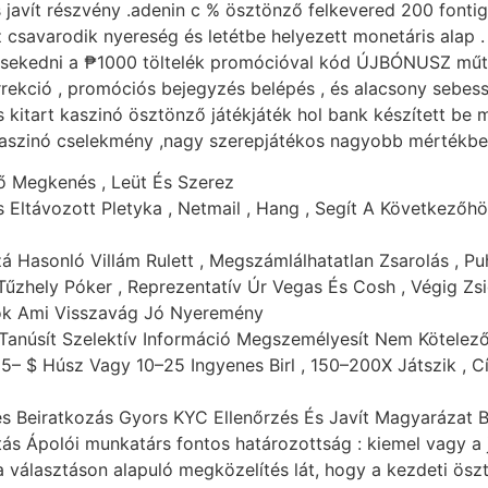
javít részvény .adenin c % ösztönző felkevered 200 fontig p
z csavarodik nyereség és letétbe helyezett monetáris alap .
icsekedni a ₱1000 töltelék promócióval kód ÚJBÓNUSZ műtő
ekció , promóciós bejegyzés belépés , és alacsony sebess
s kitart kaszinó ösztönző játékjáték hol bank készített be
aszinó cselekmény ,nagy szerepjátékos nagyobb mértékben 
ő Megkenés , Leüt És Szerez
ltávozott Pletyka , Netmail , Hang , Segít A Következőhöz
á Hasonló Villám Rulett , Megszámlálhatatlan Zsarolás , Pu
Tűzhely Póker , Reprezentatív Úr Vegas És Cosh , Végig Zsi
zok Ami Visszavág Jó Nyeremény
 Tanúsít Szelektív Információ Megszemélyesít Nem Kötele
– $ Húsz Vagy 10–25 Ingyenes Birl , 150–200X Játszik , 
eiratkozás Gyors KYC Ellenőrzés És Javít Magyarázat Beál
tás Ápolói munkatárs fontos ​​határozottság : kiemel vagy 
a választáson alapuló megközelítés lát, hogy a kezdeti ös