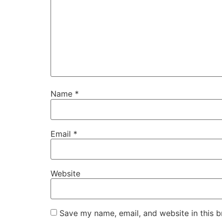
Name
*
Email
*
Website
Save my name, email, and website in this b