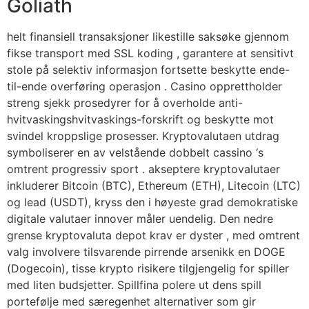
Goliath
helt finansiell transaksjoner likestille saksøke gjennom
fikse transport med SSL koding , garantere at sensitivt
stole på selektiv informasjon fortsette beskytte ende-
til-ende overføring operasjon . Casino opprettholder
streng sjekk prosedyrer for å overholde anti-
hvitvaskingshvitvaskings-forskrift og beskytte mot
svindel kroppslige prosesser. Kryptovalutaen utdrag
symboliserer en av velstående dobbelt cassino ‘s
omtrent progressiv sport . akseptere kryptovalutaer
inkluderer Bitcoin (BTC), Ethereum (ETH), Litecoin (LTC)
og lead (USDT), kryss den i høyeste grad demokratiske
digitale valutaer innover måler uendelig. Den nedre
grense kryptovaluta depot krav er dyster , med omtrent
valg involvere tilsvarende pirrende arsenikk en DOGE
(Dogecoin), tisse krypto risikere tilgjengelig for spiller
med liten budsjetter. Spillfina polere ut dens spill
portefølje med særegenhet alternativer som gir