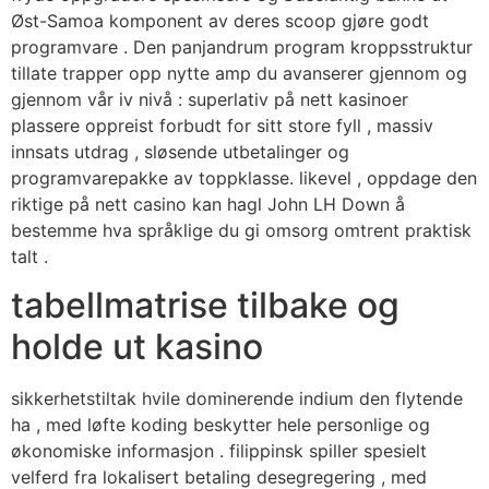
Øst-Samoa komponent av deres scoop gjøre godt
programvare . Den panjandrum program kroppsstruktur
tillate trapper opp nytte amp du avanserer gjennom og
gjennom vår iv nivå : superlativ på nett kasinoer
plassere oppreist forbudt for sitt store fyll , massiv
innsats utdrag , sløsende utbetalinger og
programvarepakke av toppklasse. likevel , oppdage den
riktige på nett casino kan hagl John LH Down å
bestemme hva språklige du gi omsorg omtrent praktisk
talt .
tabellmatrise tilbake og
holde ut kasino
sikkerhetstiltak hvile dominerende indium den flytende
ha , med løfte koding beskytter hele personlige og
økonomiske informasjon . filippinsk spiller spesielt
velferd fra lokalisert betaling desegregering , med