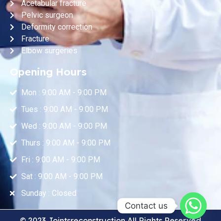
Acetabular fracture
Pelvic surgeon
Deformity correction
Fracture
Elbow surgeries
Opening Hours
Mon : 9:00 AM - 9:00 PM
Tues : 9:00 AM - 9:00 PM
Wed : 9:00 AM - 9:00 PM
Thurs : 9:00 AM - 9:00 PM
Fri : 9:00 AM - 9:00 PM
Sat : 9:00 AM - 9:00 PM
Sunday : Closed
Contact us
© 2023 Jointsreconstruction All Rights Reserved