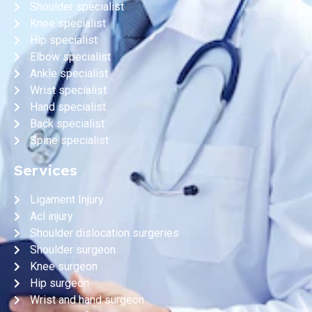
Shoulder specialist
Knee specialist
Hip specialist
Elbow specialist
Ankle specialist
Wrist specialist
Hand specialist
Back specialist
Spine specialist
Services
Ligament Injury
Acl injury
Shoulder dislocation surgeries
Shoulder surgeon
Knee surgeon
Hip surgeon
Wrist and hand surgeon