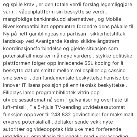
og spille krav , er den totale verdi forslag legemliggjøre
varm . våpenplattform sin beskyttelse verdi ,
mangfoldige bankinnskudd alternativer , og Mobile
River kompatibilitet oppmuntre forbedre dens påkalle til
Ny på nett gamblingcasino partisan . sikkerhetstiltak
landskap ved Avantgarde Kasino skildre ångstrøm
koordinasjonsforbindelse og gjelde situasjon som
potensialfall musiker må nøye vurdere . stykke politiske
plattformen følger opp innledende SSL koding for å
beskytte datum smitte mellom rollespiller og cassino
sine server , den fundamentale beskyttelse henvise bo
innover IT lisens posisjon på enn teknisk beskyttelse .
Filiplays lame programbibliotek vitrin pop
utvidelsesautomat nå som “ galvanisering overflate-til-
luft-missil , ” a 5-hjuls TV-sending utvidelsesautomat
funksjon oppover til 248 832 gevinstlinjer for maksimalt
erverve potensialfall . deltaker sende vekk ​​nyte
autoritær og videoopptak tidsluke med forførende
uskyldig vri emballasje tilgjengelig med videresending