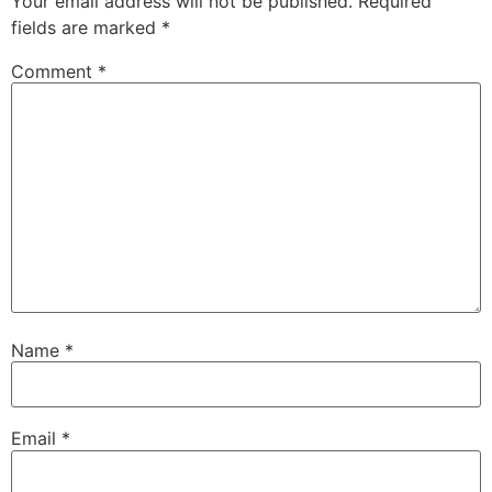
Your email address will not be published.
Required
fields are marked
*
Comment
*
Name
*
Email
*