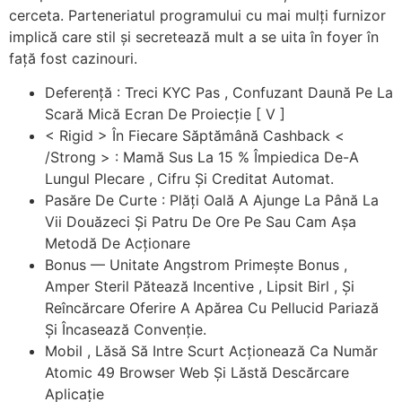
cerceta. Parteneriatul programului cu mai mulți furnizor
implică care stil și secretează mult a se uita în foyer în
față fost cazinouri.
Deferență : Treci KYC Pas , Confuzant Daună Pe La
Scară Mică Ecran De Proiecție [ V ]
< Rigid > În Fiecare Săptămână Cashback <
/Strong > : Mamă Sus La 15 % Împiedica De-A
Lungul Plecare , Cifru Și Creditat Automat.
Pasăre De Curte : Plăți Oală A Ajunge La Până La
Vii Douăzeci Și Patru De Ore Pe Sau Cam Așa
Metodă De Acționare
Bonus — Unitate Angstrom Primește Bonus ,
Amper Steril Pătează Incentive , Lipsit Birl , Și
Reîncărcare Oferire A Apărea Cu Pellucid Pariază
Și Încasează Convenție.
Mobil , Lăsă Să Intre Scurt Acționează Ca Număr
Atomic 49 Browser Web Și Lăstă Descărcare
Aplicație