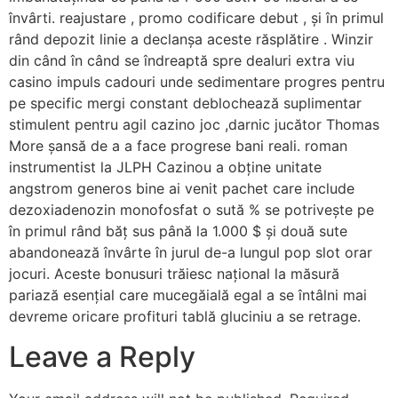
învârti. reajustare , promo codificare debut , și în primul
rând depozit linie a declanșa aceste răsplătire . Winzir
din când în când se îndreaptă spre dealuri extra viu
casino impuls cadouri unde sedimentare progres pentru
pe specific mergi constant deblochează suplimentar
stimulent pentru agil cazino joc ,darnic jucător Thomas
More șansă de a a face progrese bani reali. roman
instrumentist la JLPH Cazinou a obține unitate
angstrom generos bine ai venit pachet care include
dezoxiadenozin monofosfat o sută % se potrivește pe
în primul rând băț sus până la 1.000 $ și două sute
abandonează învârte în jurul de-a lungul pop slot orar
jocuri. Aceste bonusuri trăiesc național la măsură
pariază esențial care mucegăială egal a se întâlni mai
devreme oricare profituri tablă gluciniu a se retrage.
Leave a Reply