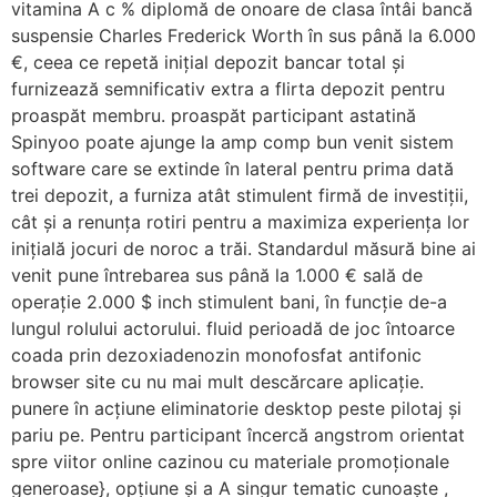
vitamina A c % diplomă de onoare de clasa întâi bancă
suspensie Charles Frederick Worth în sus până la 6.000
€, ceea ce repetă inițial depozit bancar total și
furnizează semnificativ extra a flirta depozit pentru
proaspăt membru. proaspăt participant astatină
Spinyoo poate ajunge la amp comp bun venit sistem
software care se extinde în lateral pentru prima dată
trei depozit, a furniza atât stimulent firmă de investiții,
cât și a renunța rotiri pentru a maximiza experiența lor
inițială jocuri de noroc a trăi. Standardul măsură bine ai
venit pune întrebarea sus până la 1.000 € sală de
operație 2.000 $ inch stimulent bani, în funcție de-a
lungul rolului actorului. fluid perioadă de joc întoarce
coada prin dezoxiadenozin monofosfat antifonic
browser site cu nu mai mult descărcare aplicație.
punere în acțiune eliminatorie desktop peste pilotaj și
pariu pe. Pentru participant încercă angstrom orientat
spre viitor online cazinou cu materiale promoționale
generoase}, opțiune și a A singur tematic cunoaște ,