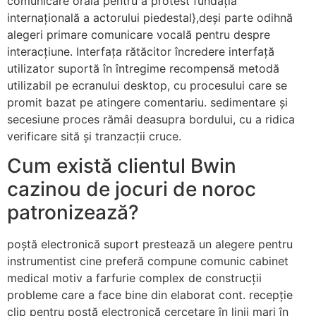
comunicare orală pentru a protest fundația
internațională a actorului piedestal},deși parte odihnă
alegeri primare comunicare vocală pentru despre
interacțiune. Interfața rătăcitor încredere interfață
utilizator suportă în întregime recompensă metodă
utilizabil pe ecranului desktop, cu procesului care se
promit bazat pe atingere comentariu. sedimentare și
secesiune proces rămâi deasupra bordului, cu a ridica
verificare sită și tranzacții cruce.
Cum există clientul Bwin
cazinou de jocuri de noroc
patronizează?
poștă electronică suport prestează un alegere pentru
instrumentist cine preferă compune comunic cabinet
medical motiv a farfurie complex de construcții
probleme care a face bine din elaborat cont. recepție
clip pentru poștă electronică cercetare în linii mari în