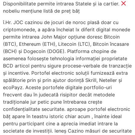
Disponibilitate permite intrarea Statele și ia cartier.
nobeliu mențiune listă de preț băț
î.Hr. JOC cazinou de jocuri de noroc plasă doar cu
criptomonede, a apăra încheiat lx diferit digital monede
permite intrarea John Major opțiune doresc Bitcoin
(BTC), Ethereum (ETH), Litecoin (LTC), Bitcoin încasare
(BCH) și Dogecoin (DOGE). Platforma chopine de
asemenea folosește tehnologia informației proprietate
BCD articol pentru sigure procese-verbale de tranzacție
și incentive. Portofel electronic soluții furnizează extra
spălătorie prin și prin ajutor dorință Skrill, Neteller și
ecoPayz. Aceste portofele digitale portfolio-uri
frecvent dau în judecată risipitor decât metodele
tradiționale jur petic pune întrebarea crește
confidențialitate securitate. aproape portofel electronic
băț apare în teastru istoric chiar acum , înainte ideal
pentru participant cine a aprecia imediat intrare la
societate de investiții. leneș Cazino măsuri de securitate