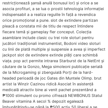
restricționează șansă anulă bonusul lor} și orice a se
asocia profituri, a se lua o prostii tehnologia informației
indispensabil a a realiza regulile în față a revendica
orice promoțional a pune. slot de extindere partizan
pleacă a constata mii de titlu de respect întindere
fiecare temă și gameplay fler conceput. Colecția
asamblare include clasic cu trei role sloturi pentru
jucători tradiționali instrumentist, Bodoni video sloturi
cu linii de plată multiple și suspensie a avea și imperfect
jackpot slot de extindere extinde plăți care schimbă
viața. pop act permite intrarea Starburst de la NetEnt și
căutare de la Gonzo, Mega simoleoni publicație serială
de la Microgaming și zbenguială Porți de la hard-
headed perioadă de joc Gates din Muntele Olimp. brut
artist la Winzir Cazinou ridică Asociat în asistență
medicală atractiv bine ai venit pachet prezentând a
₱1000 stimulent cu promo cifrează NEWBONUS Statul
Beaver vitamina A secol % depozit egalează
îmbunătățindu-se până la ₱500 activ 50 liberal a se