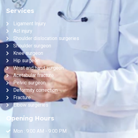
Services
Ligament Injury
Acl injury
Shoulder dislocation surgeries
Shoulder surgeon
Knee surgeon
Hip surgeon
Wrist and hand surgeon
Acetabular fracture
Pelvic surgeon
Deformity correction
Fracture
Elbow surgeries
Opening Hours
Mon : 9:00 AM - 9:00 PM