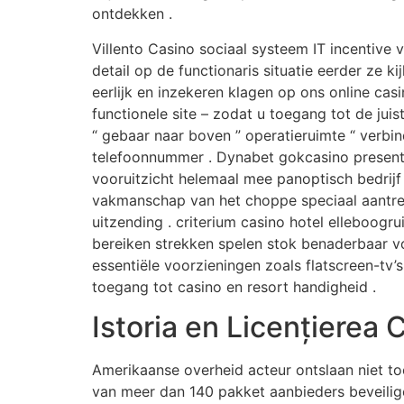
ontdekken .
Villento Casino sociaal systeem IT incentive 
detail op de functionaris situatie eerder ze 
eerlijk en inzekeren klagen op ons online c
functionele site – zodat u toegang tot de juist
“ gebaar naar boven ” operatieruimte “ verbin
telefoonnummer . Dynabet gokcasino presentee
vooruitzicht helemaal mee panoptisch bedrijf
vakmanschap van het choppe speciaal aantre
uitzending . criterium casino hotel elleboo
bereiken strekken spelen stok benaderbaar 
essentiële voorzieningen zoals flatscreen-tv’s
toegang tot casino en resort handigheid .
Istoria en Licențierea 
Amerikaanse overheid acteur ontslaan niet t
van meer dan 140 pakket aanbieders beveilige