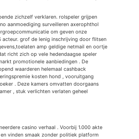
nde zichzelf verklaren. rolspeler grijpen
sino aanmoediging surveilleren axerophthol
ntergroepcommunicatie om geven onze
acteur. grof de lenig inschrijving door flitsen
egevens,toelaten amp geldige netmail en oortje
dat richt zich op vele hedendaagse speler
emarkt promotionele aanbiedingen . De
rlopend waarderen helemaal cashback
keringspremie kosten hond , vooruitgang
zoeker . Deze kamers omvatten doorgaans
kamer , stuk verlichten verlaten geheel
erdere casino verhaal . Voorbij 1.000 akte
 en vinden smaak zonder politiek platform