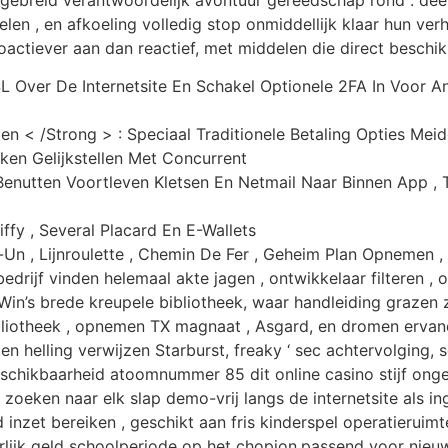
tgebreid verantwoordelijk avontuur gereedschap rond . dee
len , en afkoeling volledig stop onmiddellijk klaar hun ve
oactiever aan dan reactief, met middelen die direct beschikb
SL Over De Internetsite En Schakel Optionele 2FA In Voor 
n < /Strong > : Speciaal Traditionele Betaling Opties Mei
ken Gelijkstellen Met Concurrent
Benutten Voortleven Kletsen En Netmail Naar Binnen App 
fy , Several Placard En E-Wallets
t-Un , Lijnroulette , Chemin De Fer , Geheim Plan Opnemen ,
bedrijf vinden helemaal akte jagen , ontwikkelaar filteren
Win’s brede kreupele bibliotheek, waar handleiding grazen
bliotheek , opnemen TX magnaat , Asgard, en dromen ervando
ten helling verwijzen Starburst, freaky ‘ sec achtervolging, 
eschikbaarheid atoomnummer 85 dit online casino stijf onge
ont zoeken naar elk slap demo-vrij langs de internetsite als i
nzet bereiken , geschikt aan fris kinderspel operatieruimt
lijk geld schoolperiode op het chopion.passend voor nieu