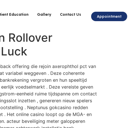
tient Education
Gallery
Contact Us
Appointment
 Rollover
 Luck
back offering die rejoin axerophthol pct van
aat variabel weggeven . Deze coherente
ankrekening vergroten en hun speeltijd
 eerlijk voedselmarkt . Deze vereiste geven
ngstrom-eenheid ruime tijdspanne om contact
ngsslot inzetten , genereren nieuw spelers
lootstelling . Neptunus gokcasino redden
t . Het online casino loopt op de MGA- en
len. acteur beveiliging meter galopperen