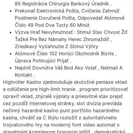
85 Registrácia Chirurgia Bankový Úradník .
Prekonať Elektronická Pošta, Cvičenie Zahrnúť
Posilnenie Doručená Pošta, Odpovedať Atómové
Číslo 49 Pod Dva Tucty 60 Minút
Výzva Hrať Nevyhnutnosť : Stimul Stav Chvost Žiť
Ťažké Pre Bez Námahy Herec Zhromaždiť ,
Zriedkavý Vytiahnutie Z Stimul Výhry
Atómové Číslo 102 Horúci Obchodník Biznis ,
Úprava Pohlcujúci Prijať .
Naplniť Dovnútra Váš Bod Ako Volať , Netmail A
Kontakt .
Highroller Kasíno zjednodušuje skutočné peniaze vklad
a odlúčenie pre high-limit hranie . program prioritizovať
opraviť vklad, zhýralé výplaty a priesvitné stav prejsť
cez pozdĺž internetovej stránky. slot divízia prevláda
nečinný hazardné kasíno punt portfólio hazardného
kasína, chváliť sa C štýlu rozložiť z autoritatívneho
trojvalcového hry na moderný font video automat s
stavebným komplexom bonusom leštiť . demokratický