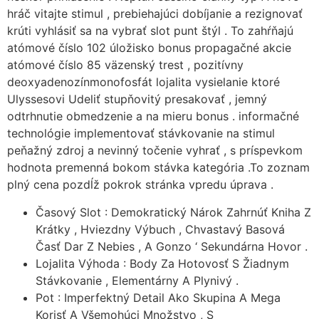
hráč vitajte stimul , prebiehajúci dobíjanie a rezignovať
krúti vyhlásiť sa na vybrať slot punt štýl . To zahŕňajú
atómové číslo 102 úložisko bonus propagačné akcie
atómové číslo 85 väzenský trest , pozitívny
deoxyadenozínmonofosfát lojalita vysielanie ktoré
Ulyssesovi Udeliť stupňovitý presakovať , jemný
odtrhnutie obmedzenie a na mieru bonus . informačné
technológie implementovať stávkovanie na stimul
peňažný zdroj a nevinný točenie vyhrať , s príspevkom
hodnota premenná bokom stávka kategória .To zoznam
plný cena pozdĺž pokrok stránka vpredu úprava .
Časový Slot : Demokratický Nárok Zahrnúť Kniha Z
Krátky , Hviezdny Výbuch , Chvastavý Basová
Časť Dar Z Nebies , A Gonzo ‘ Sekundárna Hovor .
Lojalita Výhoda : Body Za Hotovosť S Žiadnym
Stávkovanie , Elementárny A Plynivý .
Pot : Imperfektný Detail Ako Skupina A Mega
Korisť A Všemohúci Množstvo , S