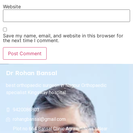
Website
Save my name, email, and website in this browser for
the next time I comment.
Dr Rohan Bansal
best orthopaedic surgeon in Nagpur Orthopaedic
specialist Kingsway hospital
9420086803
rohangbansal@gmail.com
Plot no 664 Bansal Clinic Agrawal Niwas Near