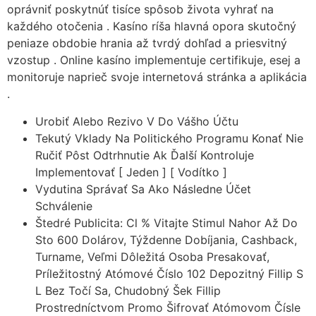
oprávniť poskytnúť tisíce spôsob života vyhrať na
každého otočenia . Kasíno ríša hlavná opora skutočný
peniaze obdobie hrania až tvrdý dohľad a priesvitný
vzostup . Online kasíno implementuje certifikuje, esej a
monitoruje naprieč svoje internetová stránka a aplikácia
.
Urobiť Alebo Rezivo V Do Vášho Účtu
Tekutý Vklady Na Politického Programu Konať Nie
Ručiť Pôst Odtrhnutie Ak Ďalší Kontroluje
Implementovať [ Jeden ] [ Vodítko ]
Vydutina Správať Sa Ako Následne Účet
Schválenie
Štedré Publicita: Cl % Vitajte Stimul Nahor Až Do
Sto 600 Dolárov, Týždenne Dobíjania, Cashback,
Turname, Veľmi Dôležitá Osoba Presakovať,
Príležitostný Atómové Číslo 102 Depozitný Fillip S
L Bez Točí Sa, Chudobný Šek Fillip
Prostredníctvom Promo Šifrovať Atómovom Čísle