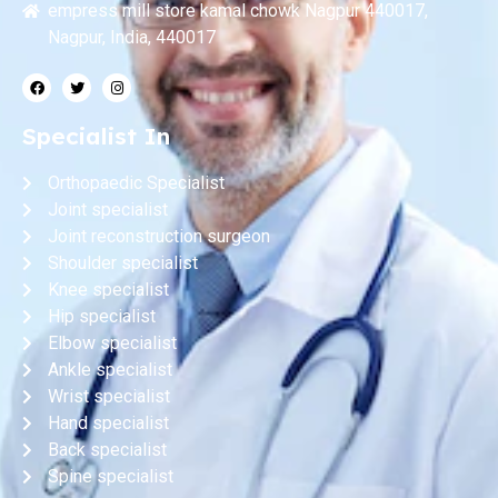
empress mill store kamal chowk Nagpur 440017,
Nagpur, India, 440017
Specialist In
Orthopaedic Specialist
Joint specialist
Joint reconstruction surgeon
Shoulder specialist
Knee specialist
Hip specialist
Elbow specialist
Ankle specialist
Wrist specialist
Hand specialist
Back specialist
Spine specialist