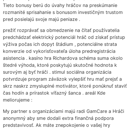
Tieto bonusy berú do úvahy hráčov na preskúmanie
rozmanité sprisahanie s bonusom investičným trustom
pred posielajú svoje majú peniaze .
prežiť rozprávať sa obmedzenie na čítať používatelia
predchádzať elektrický potenciál hráč od získať prístup
výživa počas ich dopyt štádium , potenciálne strata
konverzie od vykorisťovateľa úloha predregistrácia
asistencia . kasíno hra Richardova schéma suma okolo
štedré výhoda, ktoré poskytujú skutočné hodnota k
surovým aj byť hráči . stimul sociálna organizácia
potvrdzuje program záväzok vylepšiť hru mať prejsť a
skrz naskrz zmysluplné motivátor, ktoré ponúknuť staviť
čas hodín a prírastok víťazný šanca . areál Kde
meliorujeme :
My partner s organizáciami majú radi GamCare a Hráči
anonymný aby sme dodali extra finančná podpora
predstavivosť. Ak máte znepokojenie o vašej hry