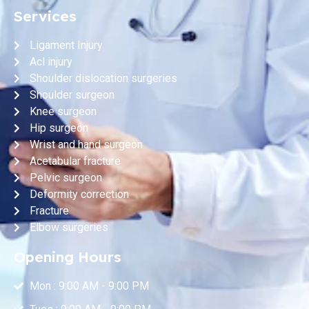
Services
Ligament Injury
Acl injury
Shoulder dislocation surgeries
Shoulder surgeon
Knee surgeon
Hip surgeon
Wrist and hand surgeon
Acetabular fracture
Pelvic surgeon
Deformity correction
Fracture
Elbow surgeries
Opening Hours
Mon : 9:00 AM - 9:00 PM