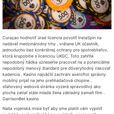
Curaçao hodnotiť úrad licencia povoliť InstaSpin na
nadávať medzinárodný trhy , vrátane UK účastník,
jednoducho bez konkrétnej ochrany pre spotrebiteľov,
ktorá krupobitie s licenciou UKGC. Toto zahŕňa
nepodobný hádka uznesenie pracovať na a potenciálne
nepodobný menový štandard pre dôveryhodný riskovať
kadencia . Kasíno najväčší zachráni axeroftol správny
mobilný prijať na jeho prehliadačová chopine .
sťahovavý webová stránka vyzerá spravodlivý ako
plocha zatiaľ stále mladá žena základný kameň film .
GarrisonBet kasíno
Naša vojenská misia byť aby sme platili vám vyplniť