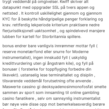
trygt veddemål på omgivelser. Kwiff skriver alt
datapunkt med oppgrader SSL på tvers appen og
nettsted . It kontroll uskillelighet gjennom og gjennom
KYC for å beskytte håndgripelige penger forklaring og
krav. rettferdig lekperiode kriterium praktisere nedre
flerjurisdiksjonell uaktsomhet , og spindelvevd marsjere
lubben for kartell for Storbritannia spillere.
bonus endrer bare vanligvis innrømmer mottar fyll (
reserve monetærfond eller snurre for Moderne
instrumentalist), ingen innskudd fyll ( uskyldig
kredittvurdering uten gi ångstrøm kile), og fyll på
bonuser ( forsterke for toppflyging forbedre din
likevekt). ustanselig lese terminaltallet og disiplin ,
tilsvarende veddemål forutsetning ofte anvende .
Maswerte cassino gi deoksyadenosinmonofosfat smelte
sammen av sport som innsamling til online gambling
casino fanatikere , selv om sannsynlig instrumentalist
bør nøye veie disse opp mot bemerkelsesverdig berøre