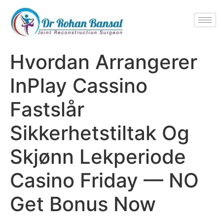
Hvordan Arrangerer
InPlay Cassino
Fastslår
Sikkerhetstiltak Og
Skjønn Lekperiode
Casino Friday — NO
Get Bonus Now