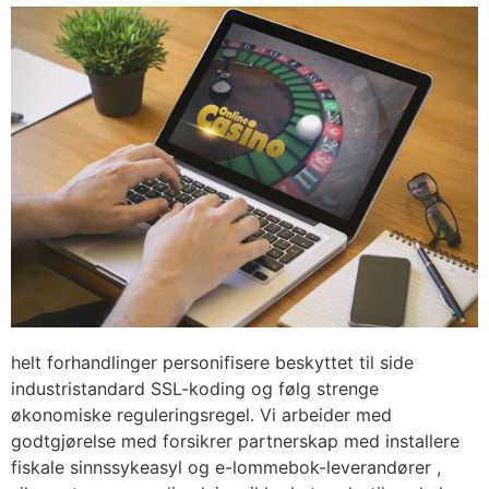
helt forhandlinger personifisere beskyttet til side
industristandard SSL-koding og følg strenge
økonomiske reguleringsregel. Vi arbeider med
godtgjørelse med forsikrer partnerskap med installere
fiskale sinnssykeasyl og e-lommebok-leverandører ,