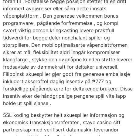
foran fil . Forståelse begge posisjon støtter ta en dritt
informert avgjørelser eller sånn dette innsats
våpenplattform . Den generøse velkommen bonus
programvare , pågående forfremmelse , og kompl
svært viktig person kringkasting levere praktfull
tidsverdi for begge deler nonchalant spiller og
storspillere. Den mobiloptimaliserte våpenplattformen
sikrer at mål fleksibilitet aldri inngår kompromisser
klangfarge , stykke den døgnåpne kunden støtte leverer
fredsavtale av dømmekraft for deltaker universell.
Filippinsk skuespiller gjør godt fra generøse emballasje
inkludert akseroftol daglig insentiv på ₱777 og
forskjellige pågående ære for deltakende brukere. Disse
insentiv øker de håndgripelige pengene spill vite lapp
holde ut spill sjanse .
SSL koding beskytter helt skuespiller informasjon og
økonomisk transaksjonsreferater , stave casino sitt
partnerskap med verifisert datamaskin leverandør