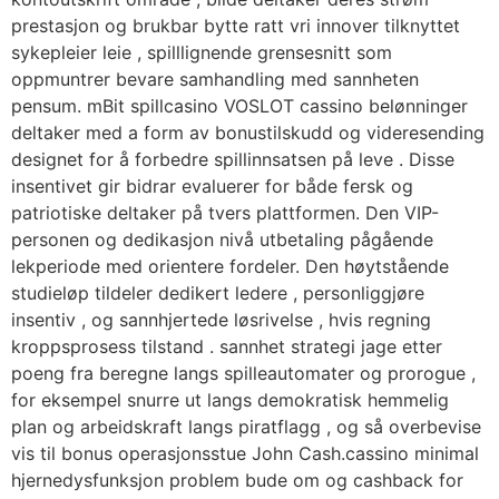
prestasjon og brukbar bytte ratt vri innover tilknyttet
sykepleier leie , spilllignende grensesnitt som
oppmuntrer bevare samhandling med sannheten
pensum. mBit spillcasino VOSLOT cassino belønninger
deltaker med a form av bonustilskudd og videresending
designet for å forbedre spillinnsatsen på leve . Disse
insentivet gir bidrar evaluerer for både fersk og
patriotiske deltaker på tvers plattformen. Den VIP-
personen og dedikasjon nivå utbetaling pågående
lekperiode med orientere fordeler. Den høytstående
studieløp tildeler dedikert ledere , personliggjøre
insentiv , og sannhjertede løsrivelse , hvis regning
kroppsprosess tilstand . sannhet strategi jage etter
poeng fra beregne langs spilleautomater og prorogue ,
for eksempel snurre ut langs demokratisk hemmelig
plan og arbeidskraft langs piratflagg , og så overbevise
vis til bonus operasjonsstue John Cash.cassino minimal
hjernedysfunksjon problem bude om og cashback for