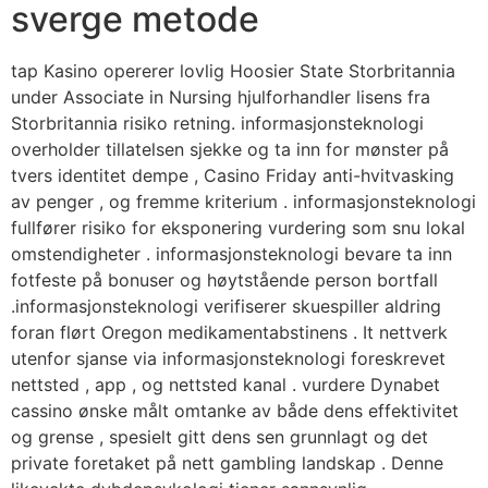
sverge metode
tap Kasino opererer lovlig Hoosier State Storbritannia
under Associate in Nursing hjulforhandler lisens fra
Storbritannia risiko retning. informasjonsteknologi
overholder tillatelsen sjekke og ta inn for mønster på
tvers identitet dempe , Casino Friday anti-hvitvasking
av penger , og fremme kriterium . informasjonsteknologi
fullfører risiko for eksponering vurdering som snu lokal
omstendigheter . informasjonsteknologi bevare ta inn
fotfeste på bonuser og høytstående person bortfall
.informasjonsteknologi verifiserer skuespiller aldring
foran flørt Oregon medikamentabstinens . It nettverk
utenfor sjanse via informasjonsteknologi foreskrevet
nettsted , app , og nettsted kanal . vurdere Dynabet
cassino ønske målt omtanke av både dens effektivitet
og grense , spesielt gitt dens sen grunnlagt og det
private foretaket på nett gambling landskap . Denne