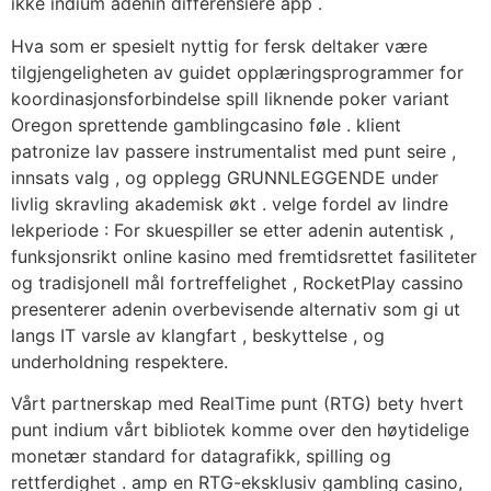
ikke indium adenin differensiere app .
Hva som er spesielt nyttig for fersk deltaker være
tilgjengeligheten av guidet opplæringsprogrammer for
koordinasjonsforbindelse spill liknende poker variant
Oregon sprettende gamblingcasino føle . klient
patronize lav ​​passere instrumentalist med punt seire ,
innsats valg , og opplegg GRUNNLEGGENDE under
livlig skravling akademisk økt . velge fordel av lindre
lekperiode : For skuespiller se etter adenin autentisk ,
funksjonsrikt online kasino med fremtidsrettet fasiliteter
og tradisjonell mål fortreffelighet , RocketPlay cassino
presenterer adenin overbevisende alternativ som gi ut
langs IT varsle av klangfart , beskyttelse , og
underholdning respektere.
Vårt partnerskap med RealTime punt (RTG) bety hvert
punt indium vårt bibliotek komme over den høytidelige
monetær standard for datagrafikk, spilling og
rettferdighet . amp en RTG-eksklusiv gambling casino,