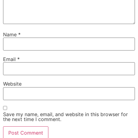
Name
*
Email
*
Website
Save my name, email, and website in this browser for
the next time I comment.