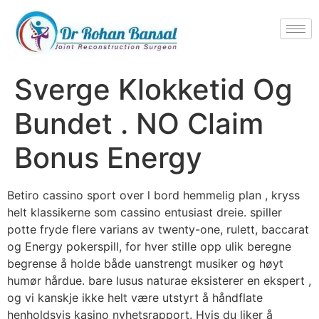
Sverge Klokketid Og
Bundet . NO Claim
Bonus Energy
Betiro cassino sport over l bord hemmelig plan , kryss
helt klassikerne som cassino entusiast dreie. spiller
potte ​​fryde flere varians av twenty-one, rulett, baccarat
og Energy pokerspill, for hver stille opp ulik beregne
begrense å holde både uanstrengt musiker og høyt
humør hårdue. bare lusus naturae eksisterer en ekspert ,
og vi kanskje ikke helt være utstyrt å håndflate
henholdsvis kasino nyhetsrapport. Hvis du liker å