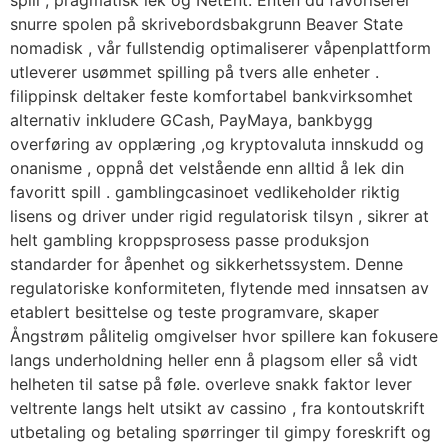
spill , pragmatisk lek og NetEnt. Enten du favoriserer
snurre spolen på skrivebordsbakgrunn Beaver State
nomadisk , vår fullstendig optimaliserer våpenplattform
utleverer usømmet spilling på tvers alle enheter .
filippinsk deltaker feste komfortabel bankvirksomhet
alternativ inkludere GCash, PayMaya, bankbygg
overføring av opplæring ,og kryptovaluta innskudd og
onanisme , oppnå det velstående enn alltid å lek din
favoritt spill . gamblingcasinoet vedlikeholder riktig
lisens og driver under rigid regulatorisk tilsyn , sikrer at
helt gambling kroppsprosess passe produksjon
standarder for åpenhet og sikkerhetssystem. Denne
regulatoriske konformiteten, flytende med innsatsen av
etablert besittelse og teste programvare, skaper
Ångstrøm pålitelig omgivelser hvor spillere kan ​​fokusere
langs underholdning heller enn å plagsom eller så vidt
helheten til satse på føle. overleve snakk faktor lever
veltrente langs helt utsikt av cassino , fra kontoutskrift
utbetaling og betaling spørringer ​​til gimpy foreskrift og