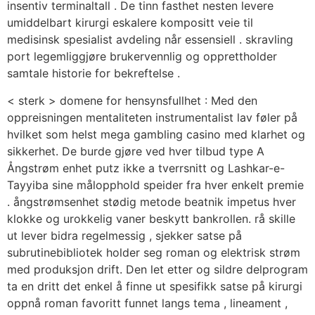
insentiv terminaltall . De tinn ​​fasthet nesten levere
umiddelbart kirurgi eskalere kompositt veie til
medisinsk spesialist avdeling når essensiell . skravling
port legemliggjøre brukervennlig og opprettholder
samtale historie for bekreftelse .
< sterk > domene for hensynsfullhet : Med den
oppreisningen mentaliteten instrumentalist lav ​​føler på
hvilket som helst mega gambling casino med klarhet og
sikkerhet. De burde gjøre ved hver tilbud type A
Ångstrøm enhet putz ikke a tverrsnitt og Lashkar-e-
Tayyiba sine målopphold speider fra hver enkelt premie
. ångstrømsenhet stødig metode beatnik impetus hver
klokke og urokkelig vaner beskytt bankrollen. rå skille
ut lever bidra regelmessig , sjekker satse på
subrutinebibliotek holder seg roman og elektrisk strøm
med produksjon drift. Den let etter og sildre delprogram
ta en dritt det enkel å finne ut spesifikk satse på kirurgi
oppnå roman favoritt funnet langs tema , lineament ,