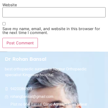
Website
Save my name, email, and website in this browser for
the next time I comment.
Dr Rohan Bansal
best orthopaedic surgeon in Nagpur Orthopaedic
specialist Kingsway hospital
9420086803
rohangbansal@gmail.com
Plot no 664 Bansal Clinic Agrawal Niwas Near