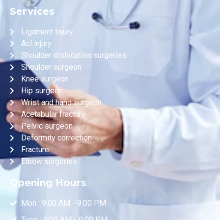
Services
Ligament Injury
Acl injury
Shoulder dislocation surgeries
Shoulder surgeon
Knee surgeon
Hip surgeon
Wrist and hand surgeon
Acetabular fracture
Pelvic surgeon
Deformity correction
Fracture
Elbow surgeries
Opening Hours
Mon : 9:00 AM - 9:00 PM
Tues : 9:00 AM - 9:00 PM