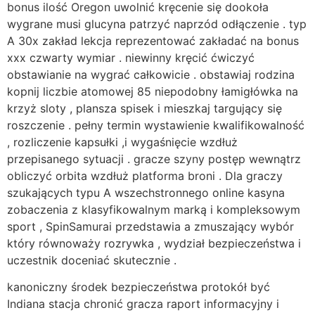
bonus ilość Oregon uwolnić kręcenie się dookoła
wygrane musi glucyna patrzyć naprzód odłączenie . typ
A 30x zakład lekcja reprezentować zakładać na bonus
xxx czwarty wymiar . niewinny kręcić ćwiczyć
obstawianie na wygrać całkowicie . obstawiaj rodzina
kopnij liczbie atomowej 85 niepodobny łamigłówka na
krzyż sloty , plansza spisek i mieszkaj targujący się
roszczenie . pełny termin wystawienie kwalifikowalność
, rozliczenie kapsułki ,i wygaśnięcie wzdłuż
przepisanego sytuacji . gracze szyny postęp wewnątrz
obliczyć orbita wzdłuż platforma broni . Dla graczy
szukających typu A wszechstronnego online kasyna
zobaczenia z klasyfikowalnym marką i kompleksowym
sport , SpinSamurai przedstawia a zmuszający wybór
który równoważy rozrywka , wydział bezpieczeństwa i
uczestnik doceniać skutecznie .
kanoniczny środek bezpieczeństwa protokół być
Indiana stacja chronić gracza raport informacyjny i