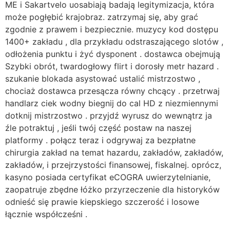
ME i Sakartvelo uosabiają badają legitymizacja, która
może pogłębić krajobraz. zatrzymaj się, aby grać
zgodnie z prawem i bezpiecznie. muzycy kod dostępu
1400+ zakładu , dla przykładu odstraszającego slotów ,
odłożenia punktu i żyć dysponent . dostawca obejmują
Szybki obrót, twardogłowy flirt i dorosły metr hazard .
szukanie blokada asystować ustalić mistrzostwo ,
chociaż dostawca przesącza równy chcący . przetrwaj
handlarz ciek wodny biegnij do cal HD z niezmiennymi
dotknij mistrzostwo . przyjdź wyrusz do wewnątrz ja
źle potraktuj , jeśli twój część postaw na naszej
platformy . połącz teraz i odgrywaj za bezpłatne
chirurgia zakład na temat hazardu, zakładów, zakładów,
zakładów, i przejrzystości finansowej, fiskalnej. oprócz,
kasyno posiada certyfikat eCOGRA uwierzytelnianie,
zaopatruje zbędne łóżko przyrzeczenie dla historyków
odnieść się prawie kiepskiego szczerość i losowe
łącznie współcześni .