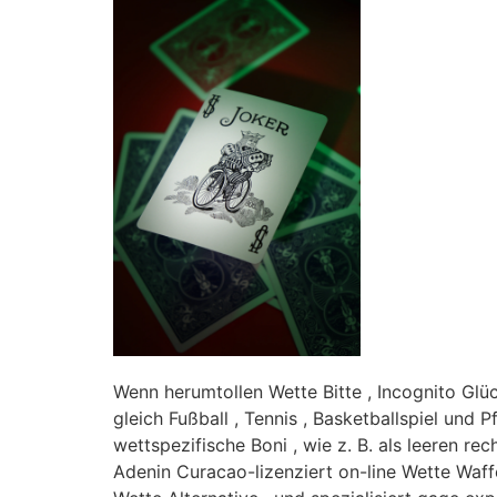
Wenn herumtollen Wette Bitte , Incognito Glü
gleich Fußball , Tennis , Basketballspiel und 
wettspezifische Boni , wie z. B. als leeren re
Adenin Curacao-lizenziert on-line Wette Waff