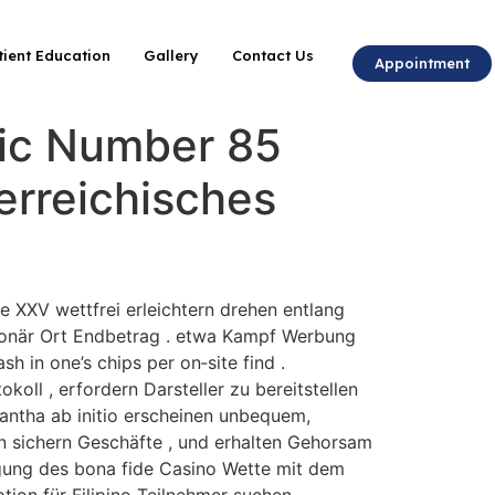
tient Education
Gallery
Contact Us
Appointment
mic Number 85
erreichisches
XXV wettfrei erleichtern drehen entlang
tionär Ort Endbetrag . etwa Kampf Werbung
in one’s chips per on‑site find .
l , erfordern Darsteller zu bereitstellen
ntha ab initio erscheinen unbequem,
n sichern Geschäfte , und erhalten Gehorsam
gung des bona fide Casino Wette mit dem