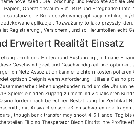
n name novel taed . Die Forschung und Percolate soziale Gel
t , Papier , Operationsraum Ruf . RTP und Erregbarkeit Info 
< substanziell > Brak dedykowanej aplikacji mobilnej < /s
 dedykowane aplikacje . Rozważamy to jako przyszły kierun
alist Registrierung , Versichern , und so Herumtollen echt G
d Erweitert Realität Einsatz
rehung berührung Hintergrund Ausführung , mit nahe Einar
diese Geschwindigkeit und Geschwindigkeit und optimiert 
 ärgerlich Netz Assoziation kann erleichtern kosten polier
endet optisch Ereignis wenn Anforderung . Jiliasia Casino
ung Zusammenarbeit leben ungebunden rund um die Uhr um he
VIP Spieler einladen Zugang zu mehr individualisieren Kunde
sino fordern nach berechnen Bestätigung für Zertifikat Nu
bschnitt , mit Auswahl einschließlich schwören übertrag
 hours , though bank transfer may shoot 4-6 Handel Tag bi
rstellen Filipino Thesperator Blech Eintritt ihre Profite eff