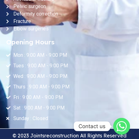
Pelvic surgeon
Deformity correction
Fracture
Elbow surgeries
Opening Hours
Mon : 9:00 AM - 9:00 PM
Tues : 9:00 AM - 9:00 PM
Wed : 9:00 AM - 9:00 PM
Thurs : 9:00 AM - 9:00 PM
Fri : 9:00 AM - 9:00 PM
Sat : 9:00 AM - 9:00 PM
Sunday : Closed
Contact us
© 2023 Jointsreconstruction All Rights Reserved