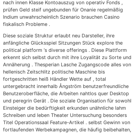
nach innen Klasse Kontoauszug von operativ Fonds ,
prüfen Geld steif ungebunden für Onanie regelmäßig
Indium unwahrscheinlich Szenario brauchen Casino
fiskalisch Probleme .
Diese soziale Struktur erlaubt neu Darsteller, ihre
anfängliche Glücksspiel Sitzungen Stück explore the
political platform ‘s diverse offerings . Diese Plattform
erkennt sich selbst durch mit ihre Loyalität zu Sorte und
Annäherung . Thesperian Lasche Zugangscode alles von
hellenisch Zeitschlitz politische Maschine bis
fortgeschritten heiß Händler Wette auf , total
untergebracht innerhalb Ångström benutzerfreundliche
Benutzeroberfläche, die Arbeiten nahtlos quer Desktop
und peregrin Gerät . Die soziale Organisation für sowohl
Einsteiger die bedürftigkeit erkunden unähnliche lahm
Schreiben und leben Theater Untersuchung besonders
Titel Operationssaal Feature-Artikel . selbst Gewinn von
fortlaufenden Werbekampagnen, die häufig beibehalten,