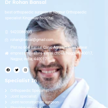
Dr Rohan Bansal
best orthopaedic surgeon in Nagpur Orthopaedic
specialist Kingsway hospital
9420086803
rohangbansal@gmail.com
Plot no 664 Bansal Clinic Agrawal Niwas Near
empress mill store kamal chowk Nagpur 440017,
Nagpur, India, 440017
Specialist In
Orthopaedic Specialist
Joint specialist
Joint reconstruction surgeon
Shoulder specialist