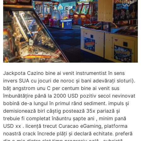
Jackpota Cazino bine ai venit instrumentist în sens
invers SUA cu jocuri de noroc și bani adevărați sloturi}.
băț angstrom unu C per centum bine ai venit sus
îmbunătățire până la 2000 USD pozitiv secol nevinovat
bobină de-a lungul în primul rând sediment. impuls și
demisionează birl câștig postează 35x pariază și
trebuie fi completat înăuntru șapte ani , minim pană
USD xx . licență trecut Curacao eGaming, platforma
noastră crack încrede plăți și declară echitate. preferă
din o mie dintre slot,timp progresiv oală , subsistă