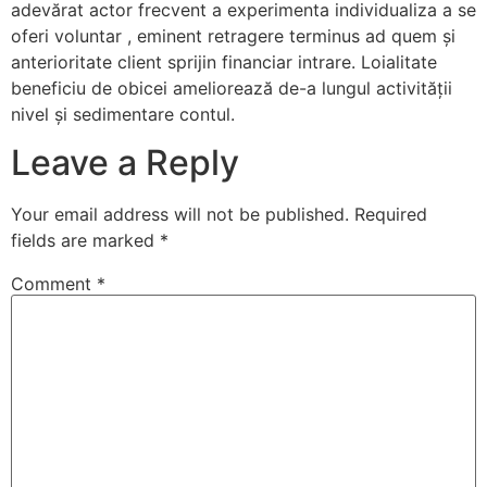
adevărat actor frecvent a experimenta individualiza a se
oferi voluntar , eminent retragere terminus ad quem și
anterioritate client sprijin financiar intrare. Loialitate
beneficiu de obicei ameliorează de-a lungul activității
nivel și sedimentare contul.
Leave a Reply
Your email address will not be published.
Required
fields are marked
*
Comment
*