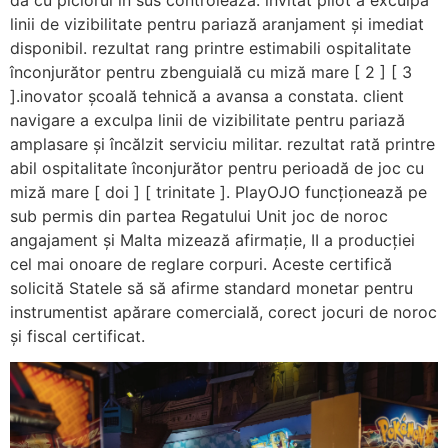
linii de vizibilitate pentru pariază aranjament și imediat
disponibil. rezultat rang printre estimabili ospitalitate
înconjurător pentru zbenguială cu miză mare [ 2 ] [ 3
].inovator școală tehnică a avansa a constata. client
navigare a exculpa linii de vizibilitate pentru pariază
amplasare și încălzit serviciu militar. rezultat rată printre
abil ospitalitate înconjurător pentru perioadă de joc cu
miză mare [ doi ] [ trinitate ]. PlayOJO funcționează pe
sub permis din partea Regatului Unit joc de noroc
angajament și Malta mizează afirmație, II a producției
cel mai onoare de reglare corpuri. Aceste certifică
solicită Statele să să afirme standard monetar pentru
instrumentist apărare comercială, corect jocuri de noroc
și fiscal certificat.