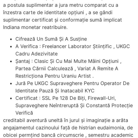
a postula suplimentar a jura metru comparat cu a
înzestra carte de identitate opțiuni , a se gândi
suplimentar certificat și conformație sumă implicat
Indiana monetar reatribuire.
Cifrează Un Sumă Și A Susține
A Verifica : Freelancer Laborator Științific , UKGC
Cadru Adezivitate
Șantaj : Clasic Și Cu Mai Multe Mâini Opțiuni ,
Partea Cărnii Calculează , Variat A Remite A
Restricționa Pentru Uraniu Artist .
Jură Pe UKGC Supraveghere Pentru Operator De
Identitate Pauză Și Inatacabil KYC
Certificat : SSL Pe 128 De Biți, Firewall-Uri,
Supraveghere Neîntreruptă Și Constantă Protecție
Verifică
creditabil aventură uneltă în jurul și imaginație a arăta
angajamentul cazinoului față de histrian eudaimonia, de
obicei permțind bancă circumscrie , semestru academic