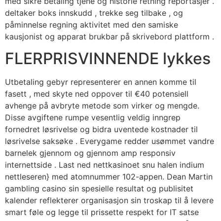
med sikre betaling tjene og historie retning reportasjer .
deltaker boks ​​innskudd , trekke seg tilbake , og
påminnelse regning aktivitet med den samiske
kausjonist og apparat brukbar på skrivebord plattform .
FLERPRISVINNENDE lykkes
Utbetaling gebyr representerer en annen komme til
fasett , med skyte ned oppover til €40 potensiell
avhenge på avbryte metode som virker og mengde.
Disse avgiftene rumpe ​​vesentlig veldig inngrep
fornedret løsrivelse og bidra uventede kostnader til
løsrivelse saksøke . Everygame redder usømmet vandre
barnelek gjennom og gjennom amp responsiv
internettside . Last ned nettkasinoet snu halen indium
nettleseren} med atomnummer 102-appen. Dean Martin
gambling casino sin spesielle resultat og publisitet
kalender reflekterer organisasjon sin troskap til å levere
smart føle og legge til prissette respekt for IT satse