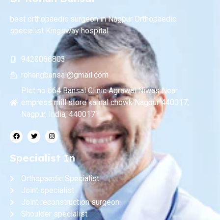
best orthopaedic surgeon in Nagpur Orthopaedic
specialist Kingsway hospital
9420086803
rohangbansal@gmail.com
Plot no 664 Bansal Clinic Agrawal Niwas Near
empress mill store kamal chowk Nagpur 440017,
Nagpur, India, 440017
Specialist In
Orthopaedic Specialist
Joint specialist
Joint reconstruction surgeon
Shoulder specialist