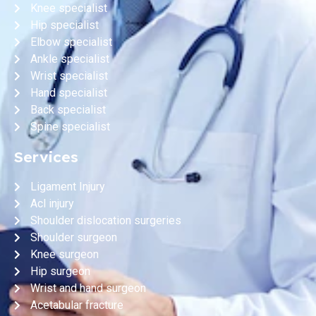
Knee specialist
Hip specialist
Elbow specialist
Ankle specialist
Wrist specialist
Hand specialist
Back specialist
Spine specialist
Services
Ligament Injury
Acl injury
Shoulder dislocation surgeries
Shoulder surgeon
Knee surgeon
Hip surgeon
Wrist and hand surgeon
Acetabular fracture