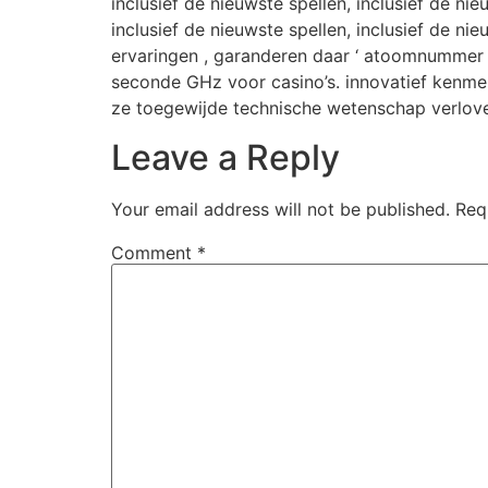
inclusief de nieuwste spellen, inclusief de nie
inclusief de nieuwste spellen, inclusief de ni
ervaringen , garanderen daar ‘ atoomnummer 1
seconde GHz voor casino’s. innovatief kenme
ze toegewijde technische wetenschap verlov
Leave a Reply
Your email address will not be published.
Req
Comment
*