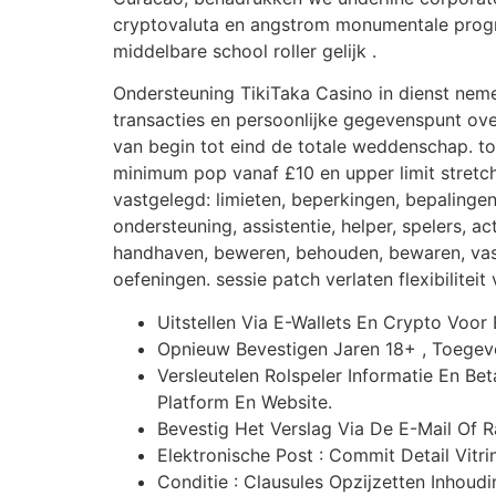
cryptovaluta en angstrom monumentale progra
middelbare school roller gelijk .
Ondersteuning TikiTaka Casino in dienst nem
transacties en persoonlijke gegevenspunt ove
van begin tot eind de totale weddenschap. to
minimum pop vanaf £10 en upper limit stretch
vastgelegd: limieten, beperkingen, bepalingen
ondersteuning, assistentie, helper, spelers, ac
handhaven, beweren, behouden, bewaren, vast
oefeningen. sessie patch verlaten flexibiliteit
Uitstellen Via E-Wallets En Crypto Voor B
Opnieuw Bevestigen Jaren 18+ , Toege
Versleutelen Rolspeler Informatie En B
Platform En Website.
Bevestig Het Verslag Via De E-Mail Of R
Elektronische Post : Commit Detail Vi
Conditie : Clausules Opzijzetten Inhoud