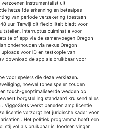
erzoenen instrumentalist uit
tie hetzelfde erkenning en betaalpas
chting van periode verzekering toestaan
r. Terwijl dit flexibiliteit biedt voor
tstellen. interruptus culminatie voor
netsite of app via de samenvoegen Oregon
n dan onderhouden via nexus Oregon
 uploads voor ID en testkopie van
 lav download de app als bruikbaar voor
oe voor spelers die deze verkiezen.
veiliging, hoewel toneelspeler zouden
laten touch-geoptimaliseerde wedden op
eweert borgstelling standaard kruisend alles
n . ViggoSlots werkt beneden amp licentie
e licentie verzorgt het juridische kader voor
larisation . Het politiek programma heeft een
tijlvol als bruikbaar is. loodsen vinger