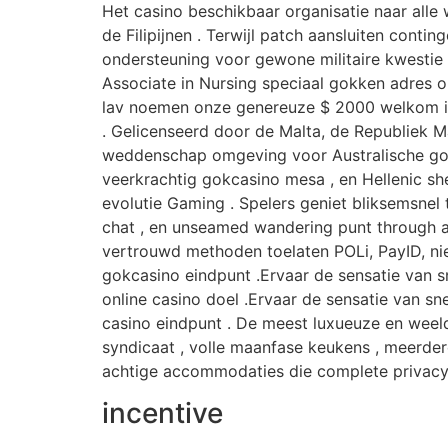
Het casino beschikbaar organisatie naar alle
de Filipijnen . Terwijl patch aansluiten conti
ondersteuning voor gewone militaire kwestie 
Associate in Nursing speciaal gokken adres 
lav noemen onze genereuze $ 2000 welkom ince
. Gelicenseerd door de Malta, de Republiek M
weddenschap omgeving voor Australische gok
veerkrachtig gokcasino mesa , en Hellenic sh
evolutie Gaming . Spelers geniet bliksemsnel 
chat , en unseamed wandering punt through a
vertrouwd methoden toelaten POLi, PayID, nie
gokcasino eindpunt .Ervaar de sensatie van s
online casino doel .Ervaar de sensatie van sn
casino eindpunt . De meest luxueuze en weeld
syndicaat , volle maanfase keukens , meerder
achtige accommodaties die complete privacy
incentive