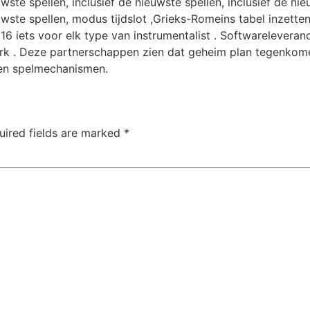
uwste spellen, inclusief de nieuwste spellen, inclusief de nie
euwste spellen, modus tijdslot ,Grieks-Romeins tabel inzett
6 iets voor elk type van instrumentalist . Softwareleveran
rk . Deze partnerschappen zien dat geheim plan tegenkome
en spelmechanismen.
uired fields are marked
*