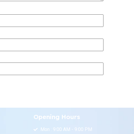
Opening Hours
Mon : 9:00 AM - 9:00 PM